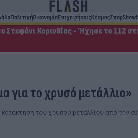
λάδα
Πολιτική
Οικονομία
Επιχειρήσεις
Κόσμος
Σπορ
Showb
ο Στεφάνι Κορινθίας - Ήχησε το 112 σ
α για το χρυσό μετάλλιο»
 κατάκτηση του χρυσού μεταλλίου από την εθ