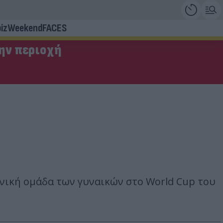
iz
Weekend
FACES
την περιοχή
νική ομάδα των γυναικών στο World Cup του