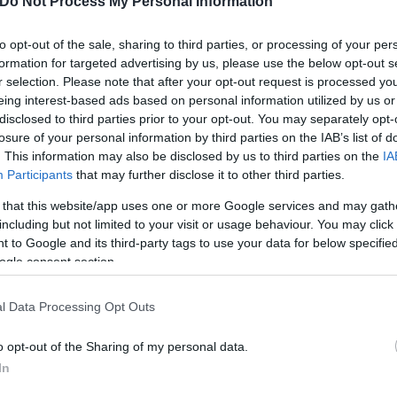
Do Not Process My Personal Information
to opt-out of the sale, sharing to third parties, or processing of your per
formation for targeted advertising by us, please use the below opt-out s
r selection. Please note that after your opt-out request is processed y
eing interest-based ads based on personal information utilized by us or
disclosed to third parties prior to your opt-out. You may separately opt-
losure of your personal information by third parties on the IAB’s list of
. This information may also be disclosed by us to third parties on the
IA
ός στην παρουσίαση του
Και οι μαϊμούδες έχουν κατ
Participants
that may further disclose it to other third parties.
άδες κόσμου στο γήπεδο
επιστήμονες ρίχνουν φως
 that this website/app uses one or more Google services and may gath
σπόρ (video)
"φιλίες" μεταξύ διαφορε
including but not limited to your visit or usage behaviour. You may click 
 to Google and its third-party tags to use your data for below specifi
ogle consent section.
l Data Processing Opt Outs
o opt-out of the Sharing of my personal data.
In