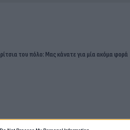
ρίτσια του πόλο: Μας κάνατε για μία ακόμα φορά