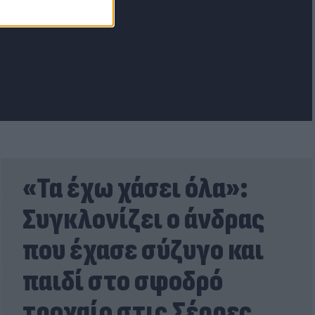
lash.gr
«Τα έχω χάσει όλα»:
Συγκλονίζει ο άνδρας
που έχασε σύζυγο και
παιδί στο σφοδρό
τροχαίο στις Σέρρες