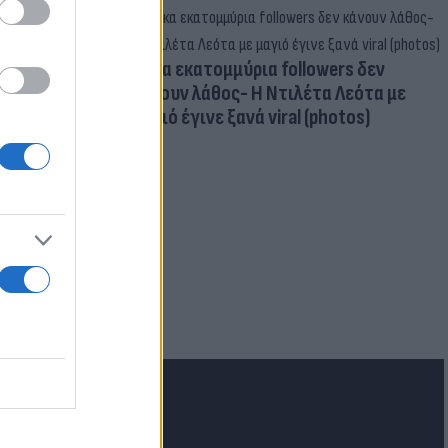
Δέκα εκατομμύρια followers δεν
κάνουν λάθος- Η Ντιλέτα Λεότα με
μαγιό έγινε ξανά viral (photos)
ν Ελλάδα η
ι για