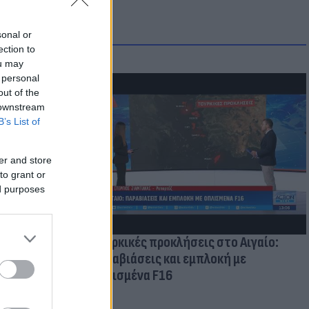
sonal or
ection to
ou may
 personal
out of the
 downstream
B’s List of
οικίδια! Οι
 στις
er and store
τικών ειδών
to grant or
ed purposes
Τουρκικές προκλήσεις στο Αιγαίο:
Παραβιάσεις και εμπλοκή με
οπλισμένα F16