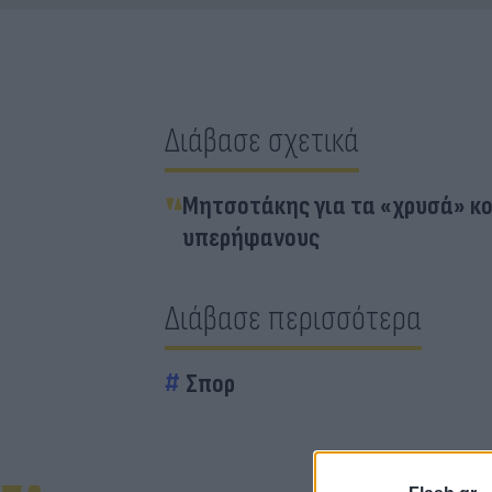
Διάβασε σχετικά
Μητσοτάκης για τα «χρυσά» κο
υπερήφανους
Διάβασε περισσότερα
Σπορ