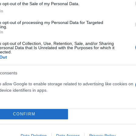
o opt-out of the Sale of my Personal Data.
In
τίνια: 3,5 φορές
to opt-out of processing my Personal Data for Targeted
ing.
 ο κίνδυνος σοβαρής
In
ς κάκωσης
o opt-out of Collection, Use, Retention, Sale, and/or Sharing
ersonal Data that Is Unrelated with the Purposes for which it
lected.
Out
consents
Τραγωδία της Marfin: Στη
46χρονη που κατηγορείτα
o allow Google to enable storage related to advertising like cookies on
εμπρησμό
evice identifiers in apps.
CONFIRM
Data Deletion
Data Access
Privacy Policy