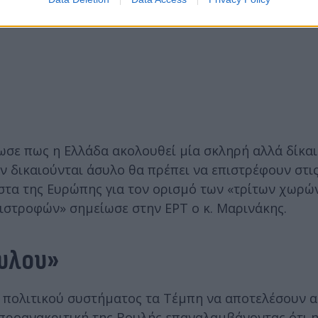
ωσε πως η Ελλάδα ακολουθεί μία σκληρή αλλά δίκα
εν δικαιούνται άσυλο θα πρέπει να επιστρέφουν στι
ίστα της Ευρώπης για τον ορισμό των «τρίτων χωρώ
πιστροφών» σημείωσε στην ΕΡΤ ο κ. Μαρινάκης.
ουλου»
υ πολιτικού συστήματος τα Τέμπη να αποτελέσουν 
 προανακριτική της Βουλής επαναλαμβάνοντας ότι 