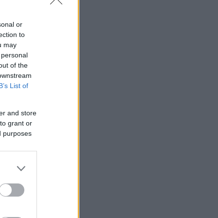
sonal or
ection to
ou may
 personal
out of the
 downstream
B’s List of
er and store
to grant or
ed purposes