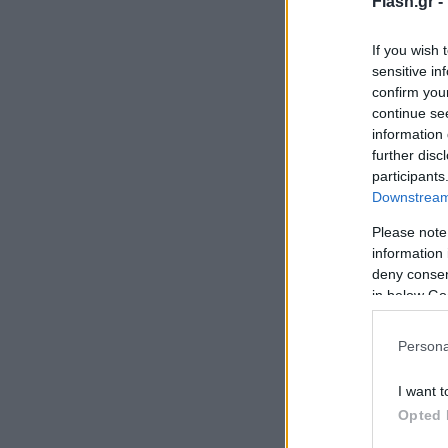
Flash.gr -
If you wish 
sensitive in
confirm you
continue se
information 
further disc
participants
Downstream 
Please note
information 
deny consent
in below Go
Persona
I want t
Opted 