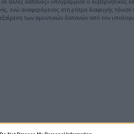
 σε άλλες δαπάνες» υπογράμμισε ο κυβερνητικός 
φής, ενώ αναφερόμενος στη ρήτρα διαφυγής τόνισε
ην εξαίρεση των αμυντικών δαπανών από τον υπολογ