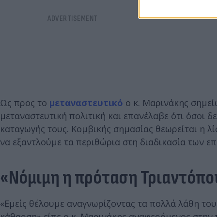
Ως προς το
μεταναστευτικό
ο κ. Μαρινάκης σημεί
μεταναστευτική πολιτική και επανέλαβε ότι όσοι δ
καταγωγής τους. Κομβικής σημασίας θεωρείται η λ
να εξαντλούμε τα περιθώρια στη διαδικασία των ε
«Νόμιμη η πρόταση Τριαντόπ
«Εμείς θέλουμε αναγνωρίζοντας τα πολλά λάθη το
κάθαρση» είπε ο κ. Μαρινάκης αναφερόμενος στην