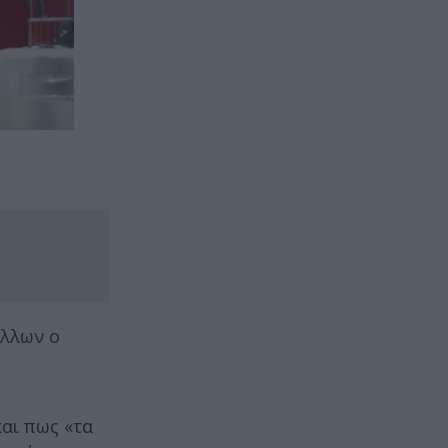
άλλων ο
αι πως «τα