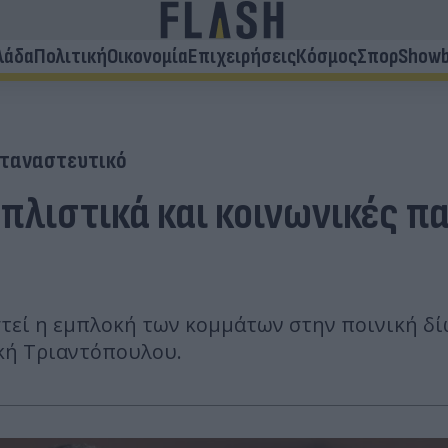
λάδα
Πολιτική
Οικονομία
Επιχειρήσεις
Κόσμος
Σπορ
Showb
ταναστευτικό
πλιστικά και κοινωνικές π
στεί η εμπλοκή των κομμάτων στην ποινική δί
ική Τριαντόπουλου.