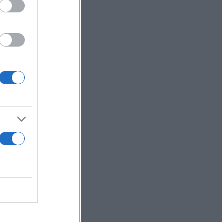
ραπάνω
α στην
η από την
αφυγής,