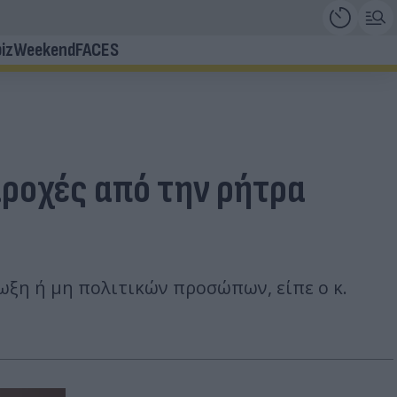
iz
Weekend
FACES
αροχές από την ρήτρα
ωξη ή μη πολιτικών προσώπων, είπε ο κ.