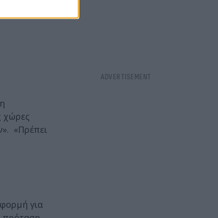
ιη
ς χώρες
ν». «Πρέπει
αφορμή για
η πρόταση