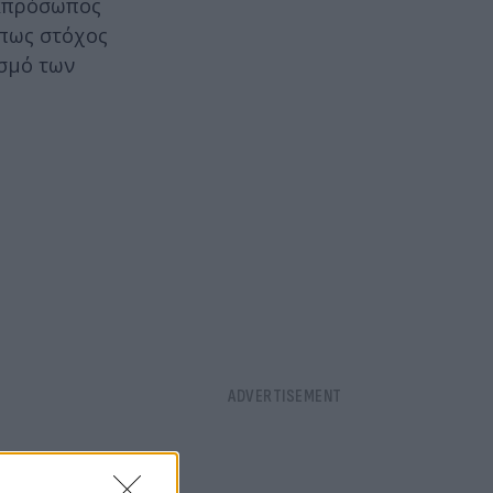
εκπρόσωπος
 πως στόχος
ισμό των