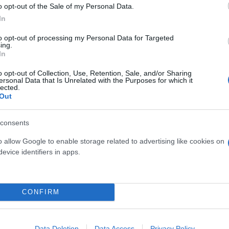
o opt-out of the Sale of my Personal Data.
In
to opt-out of processing my Personal Data for Targeted
ing.
In
 τέτοιο ενδεχόμενο η Ελλάδα θα δαπανήσει και πα
o opt-out of Collection, Use, Retention, Sale, and/or Sharing
ersonal Data that Is Unrelated with the Purposes for which it
εία, την Παιδεία, στον σιδηρόδρομο και γενικότερ
lected.
Out
consents
ε μόνιμα χαρακτηριστικά, οι οποίες θα γίνουν πράξ
o allow Google to enable storage related to advertising like cookies on
απάνες αλλά και από την αντιμετώπιση της φοροδι
evice identifiers in apps.
σεις στους ένστολους κλπ
CONFIRM
Data Deletion
Data Access
Privacy Policy