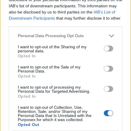
μέτωπα
. Όσον αφορά, δε, τα εναέρια μέσα,
IAB’s list of downstream participants. This information may
also be disclosed by us to third parties on the
IAB’s List of
εξήγησε ότι δεν πετούν όλα ταυτόχρονα και σε
Downstream Participants
that may further disclose it to other
συνθήκες πυκνού καπνού.
third parties.
Please note that this website/app uses one or more Google
Personal Data Processing Opt Outs
services and may gather and store information including but
not limited to your visit or usage behaviour. You may click to
I want to opt-out of the Sharing of my
personal data.
grant or deny consent to Google and its third-party tags to
Opted In
use your data for below specified purposes in below Google
consent section.
I want to opt-out of the Sale of my
Personal Data.
Opted In
I want to opt-out of processing my
Personal Data for Targeted Advertising.
Opted In
I want to opt-out of Collection, Use,
Retention, Sale, and/or Sharing of my
Personal Data that Is Unrelated with the
Purposes for which it was collected.
Opted Out