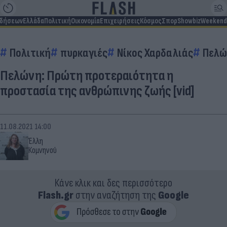
ιδήσεων
Ελλάδα
Πολιτική
Οικονομία
Επιχειρήσεις
Κόσμος
Σπορ
Showbiz
Weekend
Πολιτική
πυρκαγιές
Νίκος Χαρδαλιάς
Πελώ
Πελώνη: Πρώτη προτεραιότητα η
προστασία της ανθρώπινης ζωής [vid]
11.08.2021 14:00
Έλλη
Κομνηνού
Κάνε κλικ και δες περισσότερο
Flash.gr
στην αναζήτηση της
Google