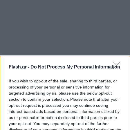
Απαντώντας σε σχετική ερώτηση σημείωσε ότι
Flash.gr -
Do Not Process My Personal Information
όλες οι παραιτήσεις όλων των κυβερνητικών
στελεχών είναι πάντα στο συρτάρι του
If you wish to opt-out of the sale, sharing to third parties, or
πρωθυπουργού,
ενώ για τον συγκεκριμένα για τον
processing of your personal or sensitive information for
targeted advertising by us, please use the below opt-out
Νίκο Χαρδαλιά ανέφερε ότι
«έχει υπερβάλει
section to confirm your selection. Please note that after your
εαυτόν».
opt-out request is processed you may continue seeing
interest-based ads based on personal information utilized by
us or personal information disclosed to third parties prior to
Η κυβερνητική εκπρόσωπος ανέφερε ότι
υπήρχε
your opt-out. You may separately opt-out of the further
συνεχής ενημέρωση για τη μάχη με τα πύρινα
disclosure of your personal information by third parties on the