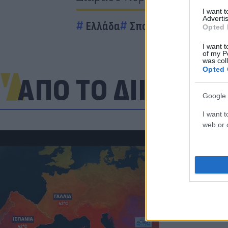
I want 
Advertis
Ελλάδα
Σπορ
Ζόραν Ζάεφ
Opted 
I want t
of my P
was col
Opted 
ΑΠΟ ΤΟ ΔΙΚΤΥΟ
Google 
I want t
web or d
Πανζουρλισμ
Σαλάχ - Χιλι
της Τραμπζον