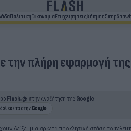
λάδα
Πολιτική
Οικονομία
Επιχειρήσεις
Κόσμος
Σπορ
Showb
με την πλήρη εφαρμογή τη
ερο
Flash.gr
στην αναζήτηση της
Google
χουν δείξει μια αρκετά προκλητική στάση το τελευ