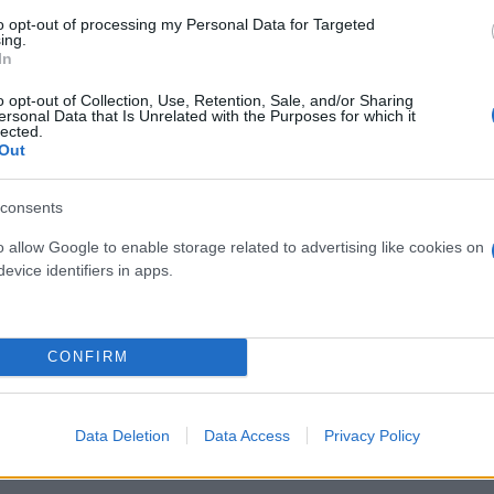
to opt-out of processing my Personal Data for Targeted
ing.
Euro
In
o opt-out of Collection, Use, Retention, Sale, and/or Sharing
ersonal Data that Is Unrelated with the Purposes for which it
lected.
Out
consents
o allow Google to enable storage related to advertising like cookies on
evice identifiers in apps.
CONFIRM
ός στην παρουσίαση του
Και οι μαϊμούδες έχουν κατ
άδες κόσμου στο γήπεδο
επιστήμονες ρίχνουν φως
σπόρ (video)
"φιλίες" μεταξύ διαφορε
Data Deletion
Data Access
Privacy Policy