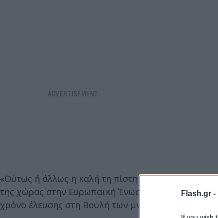
«Ούτως ή άλλως η καλή τη πίστη εφαρμογή της συμφ
της χώρας στην Ευρωπαϊκή Ένωση», είπε ακόμη, πρ
Flash.gr -
χρόνο έλευσης στη Βουλή των μνημονίων συνεργασί
If you wish 