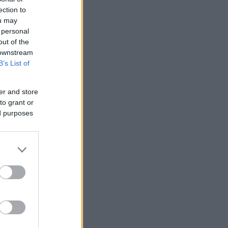
ection to
 Βόρειας
ou may
 personal
out of the
 downstream
δα
B’s List of
er and store
to grant or
ed purposes