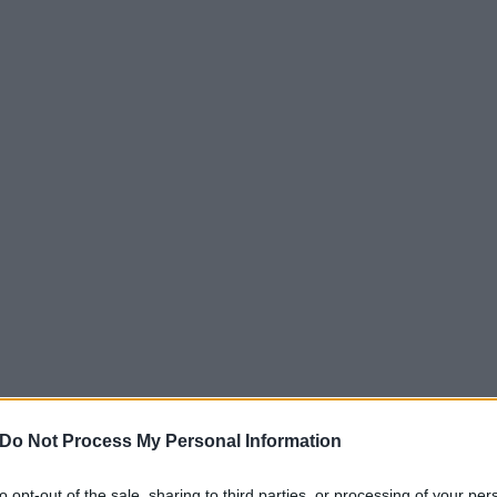
ωνίας είναι και ένα από τα κριτήρια της ενταξιακή
οσθέτοντας πως «όλα αξιολογούνται», αναφερόμενη
Do Not Process My Personal Information
ας με τη γειτονική χώρα.
to opt-out of the sale, sharing to third parties, or processing of your per