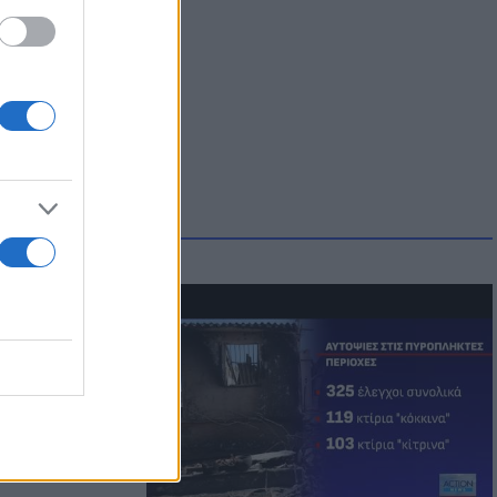
οικίδια! Οι
 στις
τικών ειδών