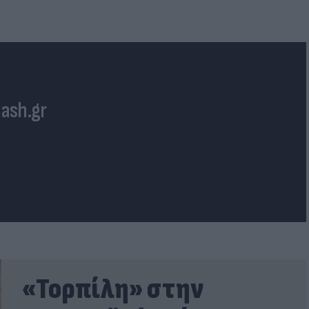
lash.gr
«Τορπίλη» στην