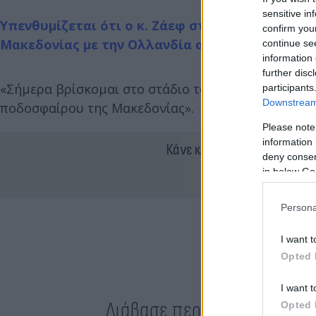
sensitive in
Υπενθυμίζεται ότι ο κ. Ζάεφ στην ανάρτησή του
confirm you
Μακεδονίας με την Ολλανδία ανέφερε στην ανά
continue se
information 
further disc
«Σήμερα βρίσκομαι στο στάδιο του Άμστερνταμ και
participants
Downstream 
ποδοσφαίρου της Μακεδονίας».
Please note
information 
Κάνε κλικ και δες περισσότ
deny consent
in below Go
Persona
I want t
Opted 
I want t
Διάβασε περισσότερα
Opted 