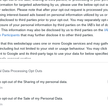
formation for targeted advertising by us, please use the below opt-out s
 πριν την έναρξη της χθεσινής αναμέτρησης της
r selection. Please note that after your opt-out request is processed y
ρτησή του:
eing interest-based ads based on personal information utilized by us or
disclosed to third parties prior to your opt-out. You may separately opt-
losure of your personal information by third parties on the IAB’s list of
 δίνω την ισχυρή μου υποστήριξη στην εθνική ομά
. This information may also be disclosed by us to third parties on the
IA
Participants
that may further disclose it to other third parties.
 that this website/app uses one or more Google services and may gath
including but not limited to your visit or usage behaviour. You may click 
ερο
Flash.gr
στην αναζήτηση της
Google
 to Google and its third-party tags to use your data for below specifi
ogle consent section.
l Data Processing Opt Outs
o opt-out of the Sharing of my personal data.
In
o opt-out of the Sale of my Personal Data.
In