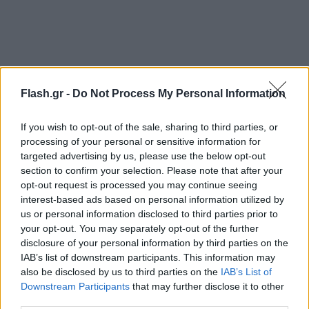
Flash.gr -
Do Not Process My Personal Information
If you wish to opt-out of the sale, sharing to third parties, or
processing of your personal or sensitive information for
targeted advertising by us, please use the below opt-out
section to confirm your selection. Please note that after your
opt-out request is processed you may continue seeing
interest-based ads based on personal information utilized by
Ρωσικά μαχητικά «έριξαν φωτοβολίδες μπροστά
us or personal information disclosed to third parties prior to
your opt-out. You may separately opt-out of the further
στα drones και πέταξαν επικίνδυνα κοντά,
disclosure of your personal information by third parties on the
θέτοντας σε κίνδυνο την ασφάλεια όλων των
IAB’s list of downstream participants. This information may
εμπλεκομένων» αεροσκαφών, ανέφερε ο
also be disclosed by us to third parties on the
IAB’s List of
αμερικανός ανώτερος αξιωματικός.
Downstream Participants
that may further disclose it to other
third parties.