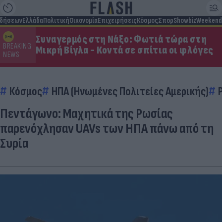
ιδήσεων
Ελλάδα
Πολιτική
Οικονομία
Επιχειρήσεις
Κόσμος
Σπορ
Showbiz
Weekend
Συναγερμός στη Νάξο: Φωτιά τώρα στη
BREAKING
Μικρή Βίγλα - Κοντά σε σπίτια οι φλόγες
NEWS
Κόσμος
ΗΠΑ (Ηνωμένες Πολιτείες Αμερικής)
Πεντάγωνο: Μαχητικά της Ρωσίας
παρενόχλησαν UAVs των ΗΠΑ πάνω από τη
Συρία