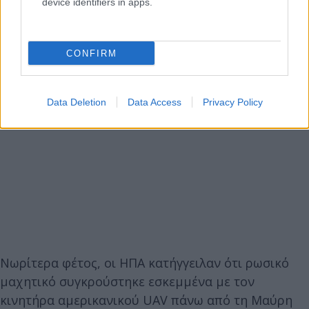
device identifiers in apps.
CONFIRM
Data Deletion
Data Access
Privacy Policy
Νωρίτερα φέτος, οι ΗΠΑ κατήγγειλαν ότι ρωσικό
μαχητικό συγκρούστηκε εσκεμμένα με τον
κινητήρα αμερικανικού UAV πάνω από τη Μαύρη