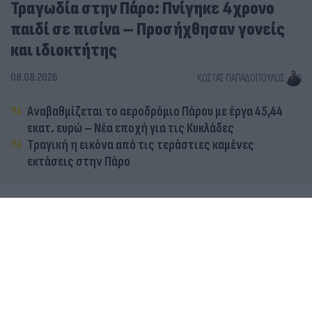
Τραγωδία στην Πάρο: Πνίγηκε 4χρονο
παιδί σε πισίνα – Προσήχθησαν γονείς
και ιδιοκτήτης
08.08.2026
ΚΏΣΤΑΣ ΠΑΠΑΔΌΠΟΥΛΟΣ
Αναβαθμίζεται το αεροδρόμιο Πάρου με έργα 45,44
εκατ. ευρώ – Νέα εποχή για τις Κυκλάδες
Τραγική η εικόνα από τις τεράστιες καμένες
εκτάσεις στην Πάρο