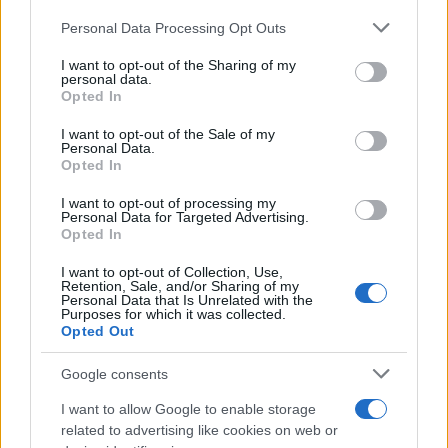
Please note that this website/app uses one or more Google
Μια ημέρα νωρίτερα, πάντα σύμφωνα με τον
Personal Data Processing Opt Outs
services and may gather and store information including but
υποπτέραρχο, ρωσικά μαχητικά επίσης πέταξαν
not limited to your visit or usage behaviour. You may click to
I want to opt-out of the Sharing of my
personal data.
φωτοβολίδες στην πορεία αμερικανικών MQ-9, ενώ
grant or deny consent to Google and its third-party tags to
Opted In
ρώσος χειριστής ενεργοποίησε τη μετάκαυση των
use your data for below specified purposes in below Google
consent section.
κινητήρων του μπροστά σε ένα από τα UAVs.
I want to opt-out of the Sale of my
Personal Data.
Opted In
I want to opt-out of processing my
Personal Data for Targeted Advertising.
Opted In
I want to opt-out of Collection, Use,
Retention, Sale, and/or Sharing of my
Personal Data that Is Unrelated with the
Purposes for which it was collected.
Opted Out
Google consents
I want to allow Google to enable storage
related to advertising like cookies on web or