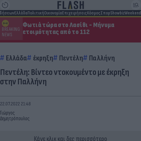
ιδήσεων
Ελλάδα
Πολιτική
Οικονομία
Επιχειρήσεις
Κόσμος
Σπορ
Showbiz
Weekend
Φωτιά τώρα στο Λασίθι - Μήνυμα
BREAKING
ετοιμότητας από το 112
NEWS
Ελλάδα
έκρηξη
Πεντέλη
Παλλήνη
Πεντέλη: Βίντεο ντοκουμέντο με έκρηξη
στην Παλλήνη
22.07.2022 21:48
Γιώργος
Δημητρόπουλος
Κάνε κλικ και δες περισσότερο