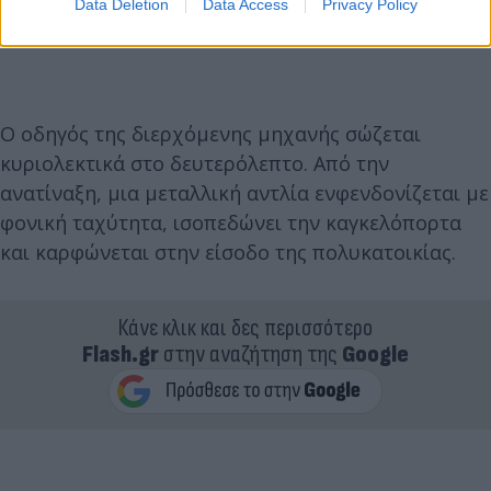
Data Deletion
Data Access
Privacy Policy
Ο οδηγός της διερχόμενης μηχανής σώζεται
κυριολεκτικά στο δευτερόλεπτο. Από την
ανατίναξη, μια μεταλλική αντλία ενφενδονίζεται με
φονική ταχύτητα, ισοπεδώνει την καγκελόπορτα
και καρφώνεται στην είσοδο της πολυκατοικίας.
Κάνε κλικ και δες περισσότερο
Flash.gr
στην αναζήτηση της
Google