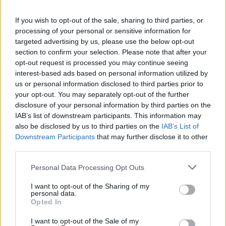
If you wish to opt-out of the sale, sharing to third parties, or
processing of your personal or sensitive information for
targeted advertising by us, please use the below opt-out
section to confirm your selection. Please note that after your
opt-out request is processed you may continue seeing
interest-based ads based on personal information utilized by
us or personal information disclosed to third parties prior to
your opt-out. You may separately opt-out of the further
disclosure of your personal information by third parties on the
IAB’s list of downstream participants. This information may
Η έκρηξη σημειώθηκε στις 6.24 τα ξημερώματα της
also be disclosed by us to third parties on the
IAB’s List of
Τετάρτης, σε κοντέινερ που βρισκόταν σε
Downstream Participants
that may further disclose it to other
third parties.
οικόπεδο, ελάχιστα μέτρα από το δάσος και
ανάμεσα σε κατοικίες.
Please note that this website/app uses one or more Google
Personal Data Processing Opt Outs
services and may gather and store information including but
not limited to your visit or usage behaviour. You may click to
I want to opt-out of the Sharing of my
personal data.
grant or deny consent to Google and its third-party tags to
Opted In
use your data for below specified purposes in below Google
consent section.
I want to opt-out of the Sale of my