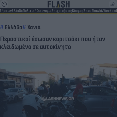
ιδήσεων
Ελλάδα
Πολιτική
Οικονομία
Επιχειρήσεις
Κόσμος
Σπορ
Showbiz
Weekend
Ελλάδα
Χανιά
Περαστικοί έσωσαν κοριτσάκι που ήταν
κλειδωμένο σε αυτοκίνητο