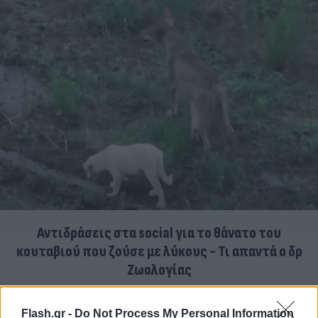
Αντιδράσεις στα social για το θάνατο του
κουταβιού που ζούσε με λύκους - Τι απαντά ο δρ
Ζωολογίας
06.08.2026
Flash.gr -
Do Not Process My Personal Information