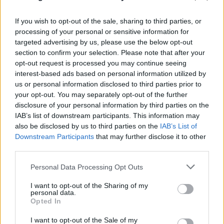
If you wish to opt-out of the sale, sharing to third parties, or
processing of your personal or sensitive information for
targeted advertising by us, please use the below opt-out
section to confirm your selection. Please note that after your
opt-out request is processed you may continue seeing
interest-based ads based on personal information utilized by
us or personal information disclosed to third parties prior to
your opt-out. You may separately opt-out of the further
disclosure of your personal information by third parties on the
IAB’s list of downstream participants. This information may
also be disclosed by us to third parties on the
IAB’s List of
Downstream Participants
that may further disclose it to other
third parties.
Please note that this website/app uses one or more Google
Personal Data Processing Opt Outs
services and may gather and store information including but
not limited to your visit or usage behaviour. You may click to
I want to opt-out of the Sharing of my
personal data.
grant or deny consent to Google and its third-party tags to
Opted In
use your data for below specified purposes in below Google
consent section.
I want to opt-out of the Sale of my