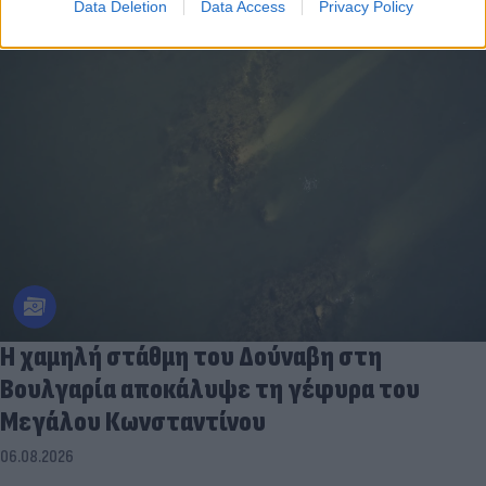
Data Deletion
Data Access
Privacy Policy
Η χαμηλή στάθμη του Δούναβη στη
Βουλγαρία αποκάλυψε τη γέφυρα του
Μεγάλου Κωνσταντίνου
06.08.2026