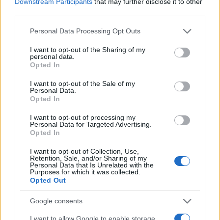
Downstream Participants
that may further disclose it to other
с переломанными ногами и руками на обочине,
third parties.
просто упала с высоты на стройке
Please note that this website/app uses one or more Google
Personal Data Processing Opt Outs
services and may gather and store information including but
not limited to your visit or usage behaviour. You may click to
I want to opt-out of the Sharing of my
Согласно заявлению полиции Дубая, девушка,
personal data.
grant or deny consent to Google and its third-party tags to
пропавшая 11 марта в ОАЭ, получила серьёзные
Opted In
use your data for below specified purposes in below Google
травмы позвоночника, «в одиночку…
consent section.
I want to opt-out of the Sale of my
pic.twitter.com/JLpEPSOjc0
Personal Data.
Opted In
— SVTV NEWS (@svtv_news)
March 21, 2025
I want to opt-out of processing my
Personal Data for Targeted Advertising.
«Αλλά τα κατάφερα χάρη στην υποστήριξη των
Opted In
αγαπημένων μου προσώπων και των φίλων μου.
I want to opt-out of Collection, Use,
Και ένιωσα τη θεραπευτική δύναμη της αγάπης»,
Retention, Sale, and/or Sharing of my
Personal Data that Is Unrelated with the
είπε.
Purposes for which it was collected.
Opted Out
Η Μαρία Κοβαλτσούκ περνά τώρα τον χρόνο της
Google consents
διδάσκοντας μακιγιάζ.
I want to allow Google to enable storage