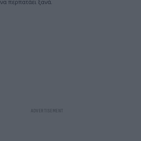
να περπατάει ξανά.