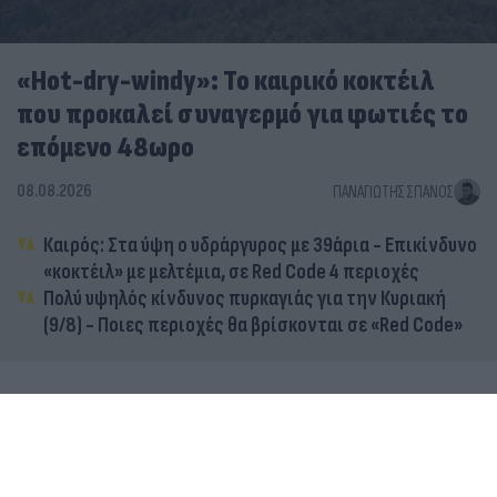
«Hot-dry-windy»: Το καιρικό κοκτέιλ
που προκαλεί συναγερμό για φωτιές το
επόμενο 48ωρο
08.08.2026
ΠΑΝΑΓΙΏΤΗΣ ΣΠΑΝΌΣ
Καιρός: Στα ύψη ο υδράργυρος με 39άρια - Επικίνδυνο
«κοκτέιλ» με μελτέμια, σε Red Code 4 περιοχές
Πολύ υψηλός κίνδυνος πυρκαγιάς για την Κυριακή
(9/8) - Ποιες περιοχές θα βρίσκονται σε «Red Code»