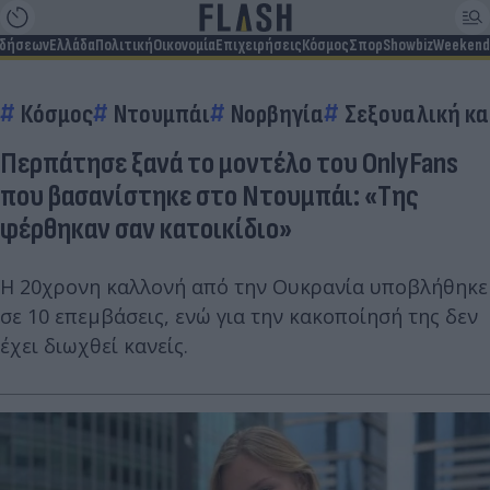
ιδήσεων
Ελλάδα
Πολιτική
Οικονομία
Επιχειρήσεις
Κόσμος
Σπορ
Showbiz
Weekend
Κόσμος
Ντουμπάι
Νορβηγία
Σεξουαλική κ
Περπάτησε ξανά το μοντέλο του OnlyFans
που βασανίστηκε στο Ντουμπάι: «Της
φέρθηκαν σαν κατοικίδιο»
H 20χρονη καλλονή από την Ουκρανία υποβλήθηκε
σε 10 επεμβάσεις, ενώ για την κακοποίησή της δεν
έχει διωχθεί κανείς.