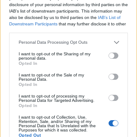
disclosure of your personal information by third parties on the
Κρεμλίνο: Ο διάλογος ΗΠΑ – Ρωσίας είναι
IAB’s list of downstream participants. This information may
απαραίτητος σε κάθε περίπτωση
also be disclosed by us to third parties on the
IAB’s List of
Downstream Participants
that may further disclose it to other
Γιώργος
29.03.2022 22:30
third parties.
Δημητρόπουλος
Please note that this website/app uses one or more Google
Personal Data Processing Opt Outs
services and may gather and store information including but
not limited to your visit or usage behaviour. You may click to
I want to opt-out of the Sharing of my
personal data.
grant or deny consent to Google and its third-party tags to
Opted In
use your data for below specified purposes in below Google
consent section.
I want to opt-out of the Sale of my
Personal Data.
Opted In
I want to opt-out of processing my
Personal Data for Targeted Advertising.
Opted In
I want to opt-out of Collection, Use,
Retention, Sale, and/or Sharing of my
Personal Data that Is Unrelated with the
Purposes for which it was collected.
Opted Out