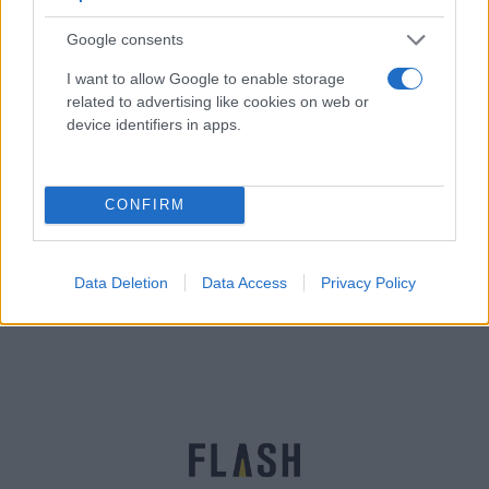
Google consents
I want to allow Google to enable storage
related to advertising like cookies on web or
device identifiers in apps.
Αμπράμοβιτς: Fake news τα περί δηλητηρίασης
CONFIRM
λέει ο Πεσκόφ – Τι είπε για τον ρόλο του
μεγιστάνα στις διαπραγματεύσεις
Data Deletion
Data Access
Privacy Policy
Έλλη
29.03.2022 14:30
Κομνηνού