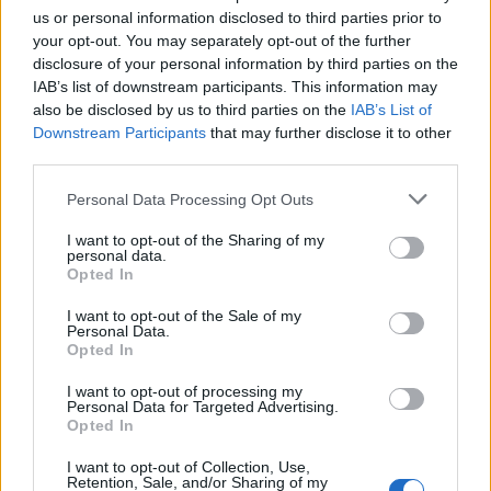
us or personal information disclosed to third parties prior to
παίρνοντας το Diplôme d' Études Approfondies
your opt-out. You may separately opt-out of the further
[Πλήρες Δίπλωμα Σπουδών].
disclosure of your personal information by third parties on the
IAB’s list of downstream participants. This information may
Εργάστηκε αρχικά ως υπάλληλος διοικητικού στη
also be disclosed by us to third parties on the
IAB’s List of
Downstream Participants
that may further disclose it to other
Γραμματεία του Α.Σ.Δ.Υ. και στη συνέχεια
third parties.
διορίστηκε στην Ανωτάτη Σχολή Καλών Τεχνών
Please note that this website/app uses one or more Google
Αθηνών, όπου υπηρέτησε ως Έφορος (Διευθύντρια)
Personal Data Processing Opt Outs
services and may gather and store information including but
Βιβλιοθήκης και βοηθός του Καθηγητή της Ιστορίας
not limited to your visit or usage behaviour. You may click to
I want to opt-out of the Sharing of my
personal data.
της Τέχνης Παντελή Πρεβελάκη. Από το 1980 μέχρι
grant or deny consent to Google and its third-party tags to
Opted In
use your data for below specified purposes in below Google
το 1990 άσκησε τα καθήκοντα της Προϊσταμένης
consent section.
I want to opt-out of the Sale of my
Γραμματείας της Ανώτατης Σχολής Καλών Τεχνών
Personal Data.
(Γενικού Γραμματέως).
Opted In
I want to opt-out of processing my
Personal Data for Targeted Advertising.
Opted In
I want to opt-out of Collection, Use,
Retention, Sale, and/or Sharing of my