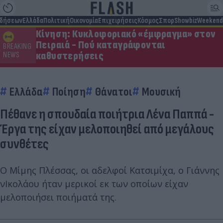
ιδήσεων
Ελλάδα
Πολιτική
Οικονομία
Επιχειρήσεις
Κόσμος
Σπορ
Showbiz
Weekend
Κίνηση: Κυκλοφοριακό «έμφραγμα» στον
Πειραιά - Πού καταγράφονται
BREAKING
καθυστερήσεις
NEWS
Ελλάδα
Ποίηση
Θάνατοι
Μουσική
Πέθανε η σπουδαία ποιήτρια Λένα Παππά -
Έργα της είχαν μελοποιηθεί από μεγάλους
συνθέτες
Ο Μίμης Πλέσσας, οι αδελφοί Κατσιμίχα, ο Γιάννης
νΙκολάου ήταν μερικοί εκ των οποίων είχαν
μελοποιήσει ποιήματά της.