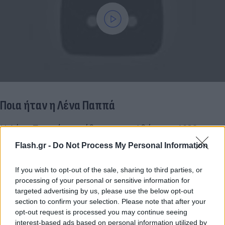
Ποια ήταν η Λένα Παππά
Η Λένα Παππά γεννήθηκε στην Αθήνα το 1932 και
σπούδασε Ιστορία και Αρχαιολογία στη Φιλοσοφική
Flash.gr -
Do Not Process My Personal Information
Σχολή Αθηνών και Γαλλική Φιλολογία στο Γαλλικό
Ινστιτούτο Αθηνών. Παρακολούθησε μαθήματα
If you wish to opt-out of the sale, sharing to third parties, or
Ιστορίας Τέχνης στην Ανωτάτη Σχολή Καλών
processing of your personal or sensitive information for
targeted advertising by us, please use the below opt-out
Τεχνών και μετεκπαιδεύτηκε με υποτροφία στο
section to confirm your selection. Please note that after your
Παρίσι, όπου παρακολούθησε στη Σορβόννη
opt-out request is processed you may continue seeing
μαθήματα Ιστορίας της Μοντέρνας Τέχνης,
interest-based ads based on personal information utilized by