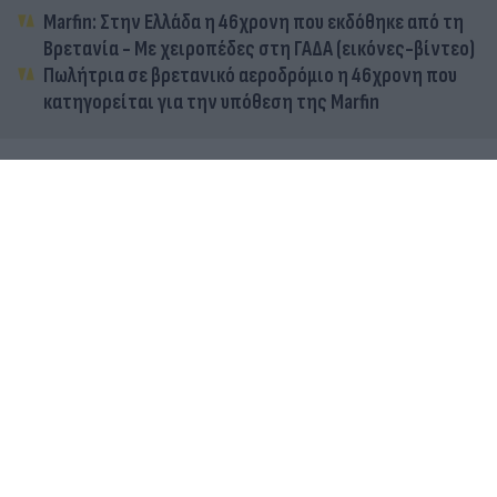
Marfin: Στην Ελλάδα η 46χρονη που εκδόθηκε από τη
Βρετανία - Με χειροπέδες στη ΓΑΔΑ (εικόνες-βίντεο)
Πωλήτρια σε βρετανικό αεροδρόμιο η 46χρονη που
κατηγορείται για την υπόθεση της Marfin