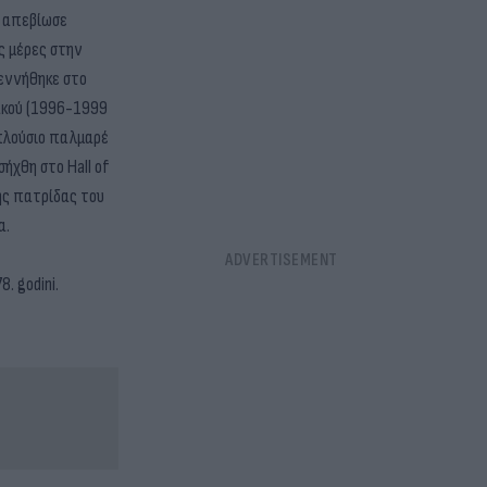
ς απεβίωσε
ς μέρες στην
γεννήθηκε στο
ιακού (1996-1999
 πλούσιο παλμαρέ
ήχθη στο Hall of
ης πατρίδας του
α.
8. godini.