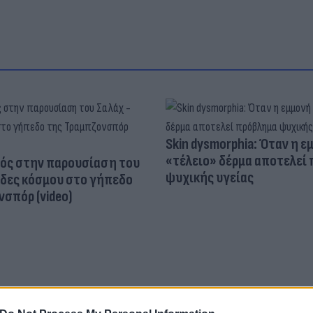
Skin dysmorphia: Όταν η ε
«τέλειο» δέρμα αποτελεί
ός στην παρουσίαση του
ψυχικής υγείας
άδες κόσμου στο γήπεδο
σπόρ (video)