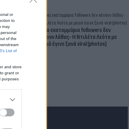
sonal or
ection to
ou may
Δέκα εκατομμύρια followers δεν
 personal
κάνουν λάθος- Η Ντιλέτα Λεότα με
out of the
μαγιό έγινε ξανά viral (photos)
 downstream
B’s List of
er and store
to grant or
ed purposes
για τα F-35
 Eurofighter