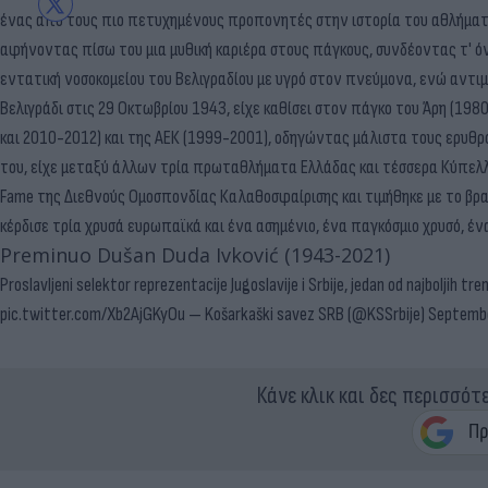
ένας από τους πιο πετυχημένους προπονητές στην ιστορία του αθλήματο
αφήνοντας πίσω του μια μυθική καριέρα στους πάγκους, συνδέοντας τ' ό
εντατική νοσοκομείου του Βελιγραδίου με υγρό στον πνεύμονα, ενώ αντιμ
Βελιγράδι στις 29 Οκτωβρίου 1943, είχε καθίσει στον πάγκο του Άρη (1
και 2010-2012) και της ΑΕΚ (1999-2001), οδηγώντας μάλιστα τους ερυθρ
του, είχε μεταξύ άλλων τρία πρωταθλήματα Ελλάδας και τέσσερα Κύπελλα
Fame της Διεθνoύς Ομοσπονδίας Καλαθοσφαίρισης και τιμήθηκε με το βραβ
κέρδισε τρία χρυσά ευρωπαϊκά και ένα ασημένιο, ένα παγκόσμιο χρυσό, έ
Preminuo Dušan Duda Ivković (1943-2021)
Proslavljeni selektor reprezentacije Jugoslavije i Srbije, jedan od najboljih t
pic.twitter.com/Xb2AjGKyOu
— Košarkaški savez SRB (@KSSrbije)
Septembe
Κάνε κλικ και δες περισσότ