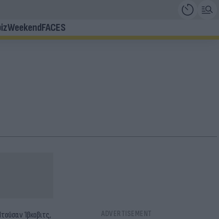
iz
Weekend
FACES
τούσαν Ίβκοβιτς,