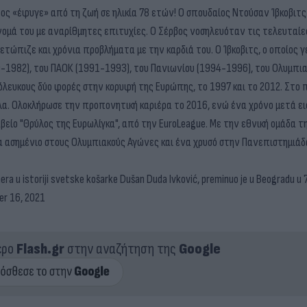
ς «έφυγε» από τη ζωή σε ηλικία 78 ετών! Ο σπουδαίος Ντούσαν Ίβκοβιτ
νομά του με αναρίθμητες επιτυχίες. Ο Σέρβος νοσηλευόταν τις τελευταίε
ετώπιζε και χρόνια προβλήματα με την καρδιά του. Ο Ίβκοβιτς, ο οποίος 
980-1982), του ΠΑΟΚ (1991-1993), του Πανιωνίου (1994-1996), του Ολυμπ
όλευκους δύο φορές στην κορυφή της Ευρώπης, το 1997 και το 2012. Στο
. Ολοκλήρωσε την προπονητική καριέρα το 2016, ενώ ένα χρόνο μετά εισ
είο "Θρύλος της Ευρωλίγκα", από την EuroLeague. Με την εθνική ομάδα τ
να ασημένιο στους Ολυμπιακούς Αγώνες και ένα χρυσό στην Πανεπιστημιάδ
renera u istoriji svetske košarke Dušan Duda Ivković, preminuo je u Beogradu u 7
r 16, 2021
ερο
Flash.gr
στην αναζήτηση της
Google