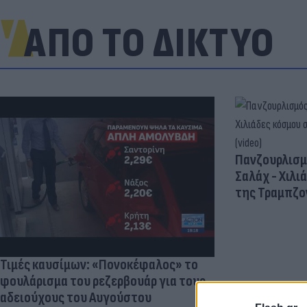
ΑΠΟ ΤΟ ΔΙΚΤΥΟ
Πανζουρλισμ
Σαλάχ - Χιλι
της Τραμπζον
Τιμές καυσίμων: «Πονοκέφαλος» το
φουλάρισμα του ρεζερβουάρ για τους
αδειούχους του Αυγούστου