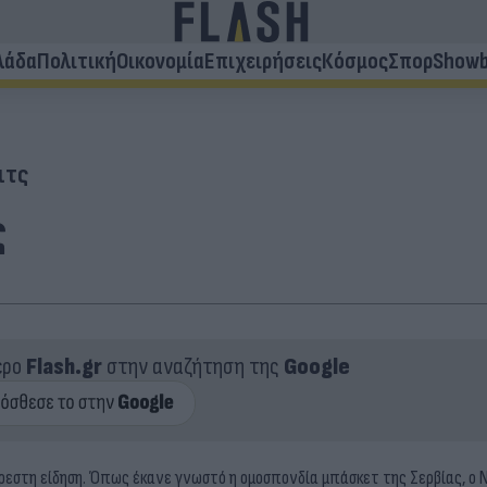
λάδα
Πολιτική
Οικονομία
Επιχειρήσεις
Κόσμος
Σπορ
Showb
ιτς
ς
ερο
Flash.gr
στην αναζήτηση της
Google
εστη είδηση. Όπως έκανε γνωστό η ομοσπονδία μπάσκετ της Σερβίας, ο Ν