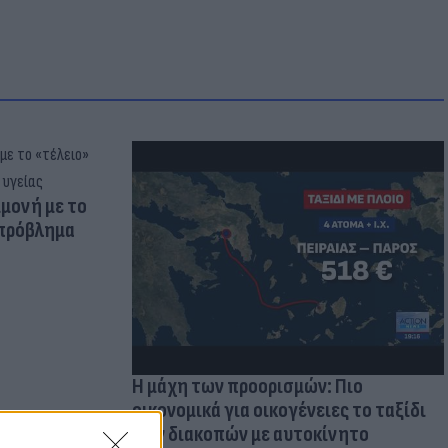
μμονή με το
 πρόβλημα
Η μάχη των προορισμών: Πιο
οικονομικά για οικογένειες το ταξίδι
των διακοπών με αυτοκίνητο