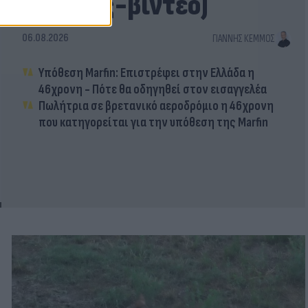
(εικόνες-βίντεο)
06.08.2026
ΓΙΆΝΝΗΣ ΚΈΜΜΟΣ
Υπόθεση Marfin: Επιστρέφει στην Ελλάδα η
46χρονη - Πότε θα οδηγηθεί στον εισαγγελέα
Πωλήτρια σε βρετανικό αεροδρόμιο η 46χρονη
που κατηγορείται για την υπόθεση της Marfin