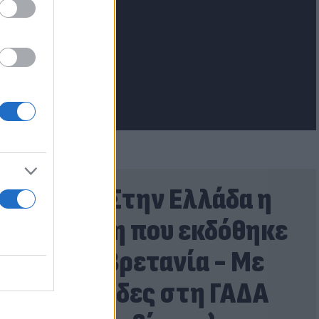
lash.gr
Marfin: Στην Ελλάδα η
46χρονη που εκδόθηκε
από τη Βρετανία - Με
χειροπέδες στη ΓΑΔΑ