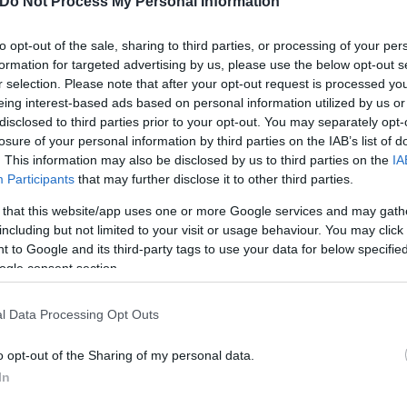
Do Not Process My Personal Information
to opt-out of the sale, sharing to third parties, or processing of your per
formation for targeted advertising by us, please use the below opt-out s
r selection. Please note that after your opt-out request is processed y
ίρνουμε το χαμένο βάρος;
eing interest-based ads based on personal information utilized by us or
βιολογικού
disclosed to third parties prior to your opt-out. You may separately opt-
σμού μας
losure of your personal information by third parties on the IAB’s list of
. This information may also be disclosed by us to third parties on the
IA
Participants
that may further disclose it to other third parties.
 that this website/app uses one or more Google services and may gath
including but not limited to your visit or usage behaviour. You may click 
 to Google and its third-party tags to use your data for below specifi
Τουρκία: Μετά το... φρένο 
ogle consent section.
έρχονται στο επίκεντρο τα
l Data Processing Opt Outs
o opt-out of the Sharing of my personal data.
In