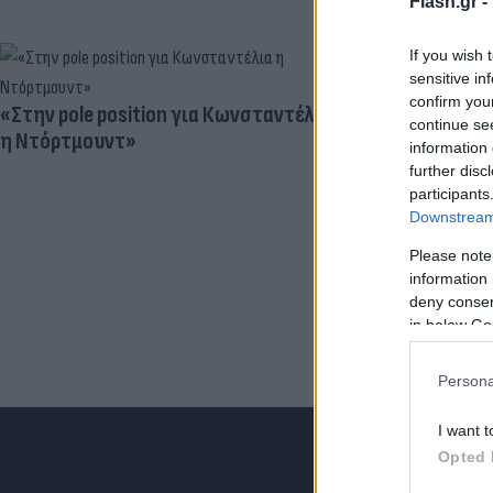
Flash.gr -
If you wish 
sensitive in
confirm you
«Στην pole position για Κωνσταντέλια
Γιατί ξαναπα
continue se
η Ντόρτμουντ»
Ο ρόλος του 
information 
προγραμματι
further disc
participants
Downstream 
Please note
information 
deny consent
in below Go
Persona
I want t
Opted 