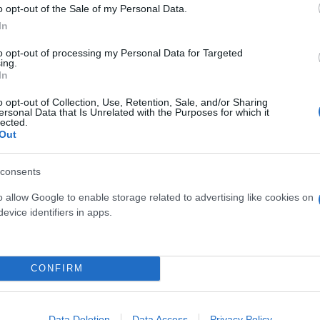
 μην μένεις στο σκοτάδι... ακολούθησε το F
o opt-out of the Sale of my Personal Data.
In
to opt-out of processing my Personal Data for Targeted
ing.
In
o opt-out of Collection, Use, Retention, Sale, and/or Sharing
ersonal Data that Is Unrelated with the Purposes for which it
lected.
Out
consents
o allow Google to enable storage related to advertising like cookies on
evice identifiers in apps.
CONFIRM
Data Deletion
Data Access
Privacy Policy