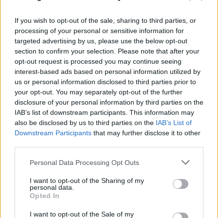
If you wish to opt-out of the sale, sharing to third parties, or
processing of your personal or sensitive information for
targeted advertising by us, please use the below opt-out
Σε επιφυλακή ο κρατικός μηχανισμός για
section to confirm your selection. Please note that after your
opt-out request is processed you may continue seeing
νέο κύμα ισχυρών ανέμων - Συνεδρίασε η
interest-based ads based on personal information utilized by
Επιτροπή Κινδύνου
us or personal information disclosed to third parties prior to
your opt-out. You may separately opt-out of the further
08.08.2026
disclosure of your personal information by third parties on the
IAB’s list of downstream participants. This information may
also be disclosed by us to third parties on the
IAB’s List of
Downstream Participants
that may further disclose it to other
third parties.
Please note that this website/app uses one or more Google
Personal Data Processing Opt Outs
services and may gather and store information including but
not limited to your visit or usage behaviour. You may click to
I want to opt-out of the Sharing of my
personal data.
grant or deny consent to Google and its third-party tags to
Opted In
use your data for below specified purposes in below Google
consent section.
I want to opt-out of the Sale of my