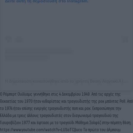
Δείτε αυτή τη δημοσίευση στο Instagram.
Η δημοσίευση κοινοποιήθηκε από το χρήστη Bessy Argyraki A (@argyrakibessy_official)
Ο Ρόμπερτ Ουίλιαμς γεννήθηκε στις 4 Δεκεμβρίου 1949. Από τις αρχές της
δεκαετίας του 1970 ήταν κιθαρίστας και τραγουδιστής της ροκ μπάντας Poll. Από
το 1974 ήταν επίσης ενεργός τραγουδιστής ποπ και ροκ. Εκπροσώπησε την
Ελλάδα με τρεις άλλους τραγουδιστές στον διαγωνισμό τραγουδιού της
Γιουροβίζιον 1977 και έφτασε με το τραγούδι Μάθημα Σολφέζ στην πέμπτη θέση.
https://www.youtube.com/watch?v=LUSoTCJJuco Το πρώτο του άλμπουμ