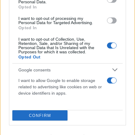
Personal Data.
Opted In
I want to opt-out of processing my
Personal Data for Targeted Advertising.
Opted In
I want to opt-out of Collection, Use,
Retention, Sale, and/or Sharing of my
Personal Data that Is Unrelated with the
Purposes for which it was collected.
Opted Out
Google consents
I want to allow Google to enable storage
related to advertising like cookies on web or
device identifiers in apps.
Φωτιά στη Βοιωτία: Καρέ-καρέ επιχείρηση
διάσωσης 254 πολιτών μέσω θαλάσσης από την
CONFIRM
Πυροσβεστική
08.08.2026