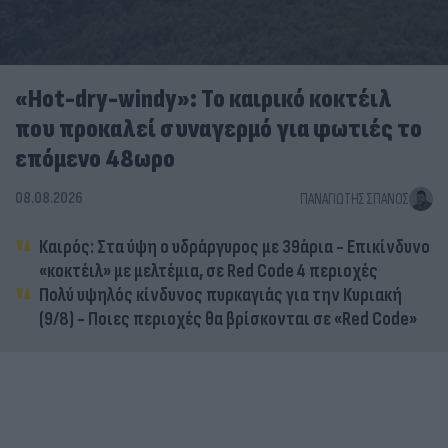
«Hot-dry-windy»: Το καιρικό κοκτέιλ
που προκαλεί συναγερμό για φωτιές το
επόμενο 48ωρο
08.08.2026
ΠΑΝΑΓΙΏΤΗΣ ΣΠΑΝΌΣ
Καιρός: Στα ύψη ο υδράργυρος με 39άρια - Επικίνδυνο
«κοκτέιλ» με μελτέμια, σε Red Code 4 περιοχές
Πολύ υψηλός κίνδυνος πυρκαγιάς για την Κυριακή
(9/8) - Ποιες περιοχές θα βρίσκονται σε «Red Code»