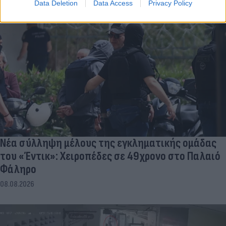
Data Deletion
Data Access
Privacy Policy
Νέα σύλληψη μέλους της εγκληματικής ομάδας
του «Έντικ»: Χειροπέδες σε 49χρονο στο Παλαιό
Φάληρο
08.08.2026