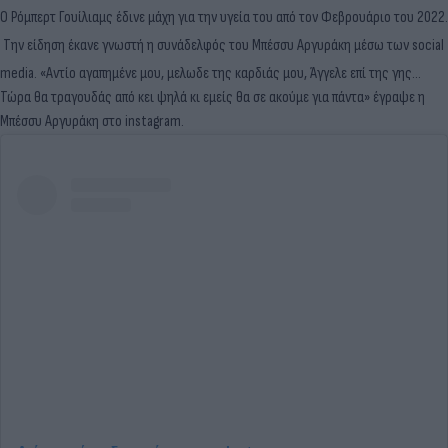
Ο Ρόμπερτ Γουίλιαμς έδινε μάχη για την υγεία του από τον Φεβρουάριο του 2022.
Την είδηση έκανε γνωστή η συνάδελφός του Μπέσσυ Αργυράκη μέσω των social
media. «Αντίο αγαπημένε μου, μελωδε της καρδιάς μου, Άγγελε επί της γης…
Τώρα θα τραγουδάς από κει ψηλά κι εμείς θα σε ακούμε για πάντα» έγραψε η
Μπέσσυ Αργυράκη στο instagram.