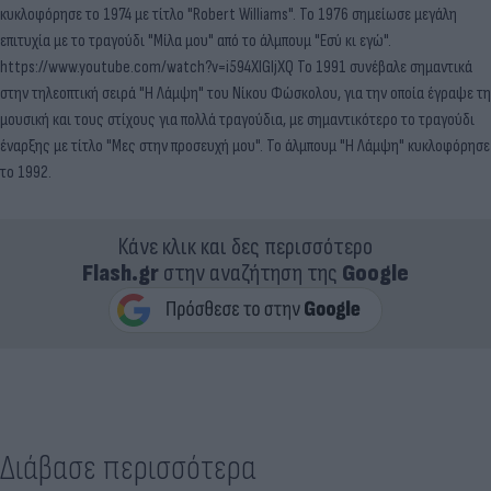
κυκλοφόρησε το 1974 με τίτλο "Robert Williams". To 1976 σημείωσε μεγάλη
επιτυχία με το τραγούδι "Μίλα μου" από το άλμπουμ "Εσύ κι εγώ".
https://www.youtube.com/watch?v=i594XlGIjXQ Το 1991 συνέβαλε σημαντικά
στην τηλεοπτική σειρά "Η Λάμψη" του Νίκου Φώσκολου, για την οποία έγραψε τη
μουσική και τους στίχους για πολλά τραγούδια, με σημαντικότερο το τραγούδι
έναρξης με τίτλο "Μες στην προσευχή μου". Το άλμπουμ "Η Λάμψη" κυκλοφόρησε
το 1992.
Κάνε κλικ και δες περισσότερο
Flash.gr
στην αναζήτηση της
Google
Διάβασε περισσότερα