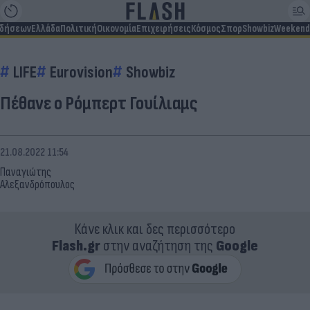
ιδήσεων
Ελλάδα
Πολιτική
Οικονομία
Επιχειρήσεις
Κόσμος
Σπορ
Showbiz
Weekend
LIFE
Eurovision
Showbiz
Πέθανε ο Ρόμπερτ Γουίλιαμς
21.08.2022 11:54
Παναγιώτης
Αλεξανδρόπουλος
Κάνε κλικ και δες περισσότερο
Flash.gr
στην αναζήτηση της
Google