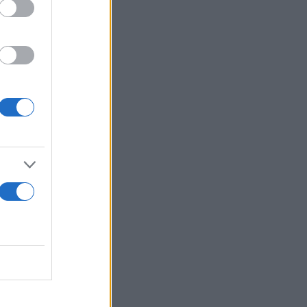
ώνει
α να
όν