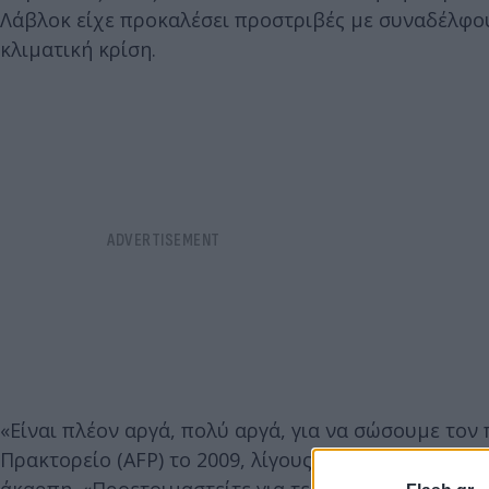
Λάβλοκ είχε προκαλέσει προστριβές με συναδέλφου
κλιματική κρίση.
«Είναι πλέον αργά, πολύ αργά, για να σώσουμε τον 
Πρακτορείο (AFP) το 2009, λίγους μήνες πριν από 