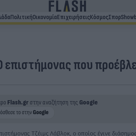
λάδα
Πολιτική
Οικονομία
Επιχειρήσεις
Κόσμος
Σπορ
Showb
Ο επιστήμονας που προέβλε
ερο
Flash.gr
στην αναζήτηση της
Google
πιστήμονας Τζέιμς Λάβλοκ, ο οποίος έγινε διάσημος