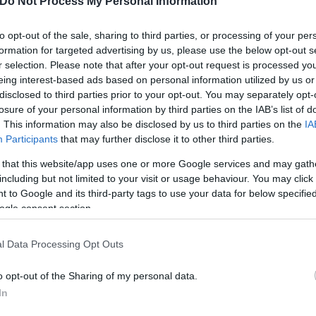
ς απώλειες» είχε διαμηνύσει, ένας από τους ελάχισ
Do Not Process My Personal Information
ζοφερό μέλλον.
to opt-out of the sale, sharing to third parties, or processing of your per
formation for targeted advertising by us, please use the below opt-out s
Λονδίνο και εργάστηκε επί 20 χρόνια στο βρετανικό
r selection. Please note that after your opt-out request is processed y
eing interest-based ads based on personal information utilized by us or
χές της δεκαετίας του 1960 και μετακόμισε στην Κα
disclosed to third parties prior to your opt-out. You may separately opt-
παρξης ζωής στον πλανήτη Άρη.
losure of your personal information by third parties on the IAB’s list of
. This information may also be disclosed by us to third parties on the
IA
Participants
that may further disclose it to other third parties.
Γαίας» το 1970, παρουσιάζοντας τη Γη ως έναν ζωντ
χή, η θεωρία του είχε αμφισβητηθεί έντονα.
 that this website/app uses one or more Google services and may gath
including but not limited to your visit or usage behaviour. You may click 
 to Google and its third-party tags to use your data for below specifi
 επιστήμης, έγραψε ο δημοσιογράφος της βρετανική
ogle consent section.
l Data Processing Opt Outs
ος επιστήμονας του περασμένου αιώνα, ο Λάβλοκ ή
o opt-out of the Sharing of my personal data.
 το Μουσείο Επιστημών του Λονδίνου.
In