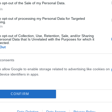
o opt-out of the Sale of my Personal Data.
οκ είχε πει τον Ιούνιο του 2020 στο AFP πως «σκοτ
In
υς – και ήδη είναι πάρα πολλοί (στον πλανήτη)» γι
to opt-out of processing my Personal Data for Targeted
ή είναι πιο επικίνδυνη για τη ζωή στη Γη από σχεδ
ing.
In
o opt-out of Collection, Use, Retention, Sale, and/or Sharing
ersonal Data that Is Unrelated with the Purposes for which it
ερο
Flash.gr
στην αναζήτηση της
Google
lected.
Out
consents
o allow Google to enable storage related to advertising like cookies on
evice identifiers in apps.
CONFIRM
Data Deletion
Data Access
Privacy Policy