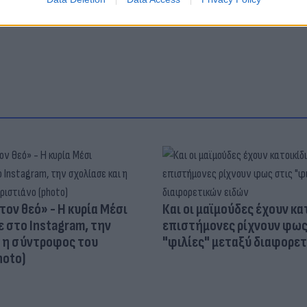
τον θεό» - Η κυρία Μέσι
Και οι μαϊμούδες έχουν κατ
 στο Instagram, την
επιστήμονες ρίχνουν φως
ι η σύντροφος του
"φιλίες" μεταξύ διαφορε
hoto)