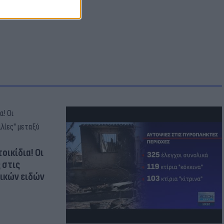
οικίδια! Οι
 στις
τικών ειδών