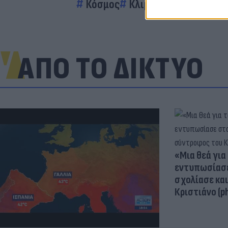
Κόσμος
Κλιματική Κρίση
ΑΠΟ ΤΟ ΔΙΚΤΥΟ
«Μια θεά για 
εντυπωσίασε
σχολίασε κα
Κριστιάνο (p