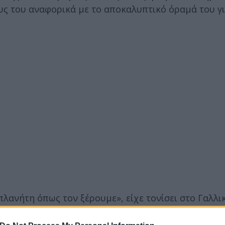
ς του αναφορικά με το αποκαλυπτικό όραμά του γι
πλανήτη όπως τον ξέρουμε», είχε τονίσει στο Γαλλι
τη Διάσκεψη της Κοπεγχάγης για το Κλίμα (COP15) π