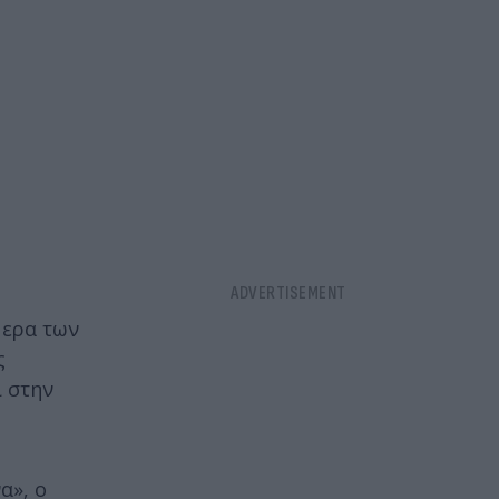
μερα των
ς
ι στην
α», ο