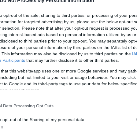
Do Not Process My Personal Information
 είχε συμβεί κάτι πολύ τρομερό. Τη ρώτησα τι έγινε
ι χάλια, πως η συνάντηση πήγε χάλια και πως της ε
to opt-out of the sale, sharing to third parties, or processing of your per
κλάματα».
formation for targeted advertising by us, please use the below opt-out s
r selection. Please note that after your opt-out request is processed y
eing interest-based ads based on personal information utilized by us or
μησε, άρχισε να λέει λεπτομέρειες. Μου είπε ότι έ
disclosed to third parties prior to your opt-out. You may separately opt-
και δεν το ευχόταν σε κανέναν να πάθει αυτό». Από
losure of your personal information by third parties on the IAB’s list of
. This information may also be disclosed by us to third parties on the
IA
ς για να το ξεπεράσει, καθώς δεν τέθηκε θέμα καταγ
Participants
that may further disclose it to other third parties.
οηθήσω, να την ανακουφίσω, πάρα μόνο να της πω ότ
 that this website/app uses one or more Google services and may gath
 να φύγει, να το αφήσει πίσω της, να το θάψει, ένι
including but not limited to your visit or usage behaviour. You may click 
με αυτό τον άνθρωπο» είπε.
 to Google and its third-party tags to use your data for below specifi
ogle consent section.
l Data Processing Opt Outs
o opt-out of the Sharing of my personal data.
ν είναι επίσης συγγενείς και φίλοι των γυναικών 
In
γο των μαρτύρων περιλαμβάνονται και ο πρόεδρος τ