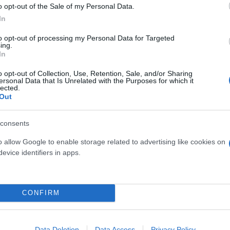
o opt-out of the Sale of my Personal Data.
Φιλιππίδη, Ελπίνα Νίνου, οι οποίοι θα εξεταστούν
In
to opt-out of processing my Personal Data for Targeted
ing.
ερο
Flash.gr
στην αναζήτηση της
Google
In
o opt-out of Collection, Use, Retention, Sale, and/or Sharing
ersonal Data that Is Unrelated with the Purposes for which it
lected.
Out
consents
o allow Google to enable storage related to advertising like cookies on
evice identifiers in apps.
CONFIRM
πίδης
Data Deletion
Data Access
Privacy Policy