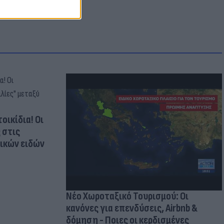
οικίδια! Οι
 στις
τικών ειδών
Νέο Χωροταξικό Τουρισμού: Οι
κανόνες για επενδύσεις, Airbnb &
δόμηση - Ποιες οι κερδισμένες