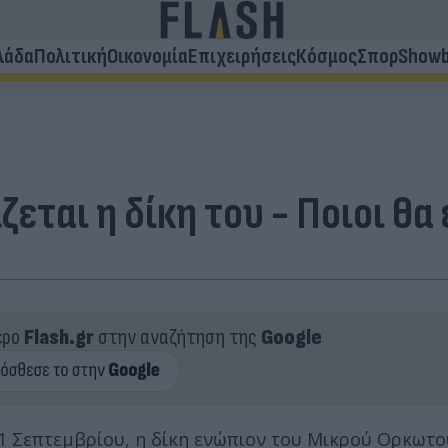
λάδα
Πολιτική
Οικονομία
Επιχειρήσεις
Κόσμος
Σπορ
Showb
εται η δίκη του - Ποιοι θα 
ερο
Flash.gr
στην αναζήτηση της
Google
1 Σεπτεμβρίου, η δίκη ενώπιον του Μικρού Ορκωτο