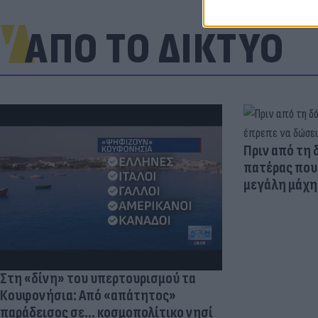
ΑΠΟ ΤΟ ΔΙΚΤΥΟ
Πριν από τη 
πατέρας που 
μεγάλη μάχη 
Στη «δίνη» του υπερτουρισμού τα
Κουφονήσια: Από «απάτητος»
παράδεισος σε... κοσμοπολίτικο νησί