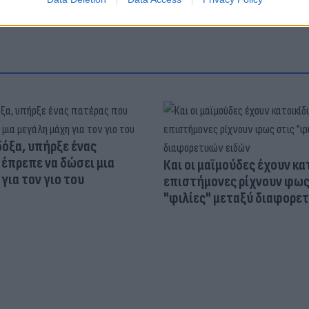
δόξα, υπήρξε ένας
έπρεπε να δώσει μια
Και οι μαϊμούδες έχουν κατ
για τον γιο του
επιστήμονες ρίχνουν φως
"φιλίες" μεταξύ διαφορε