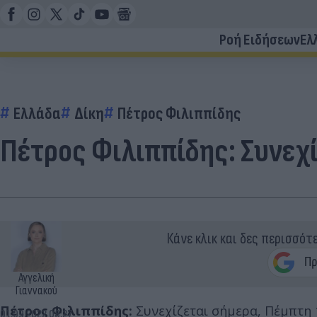
Ροή Ειδήσεων
Ελ
Ελλάδα
Δίκη
Πέτρος Φιλιππίδης
Πέτρος Φιλιππίδης: Συνεχίζ
Κάνε κλικ και δες περισσότ
Αγγελική
Γιαννακού
Πέτρος Φιλιππίδης:
Συνεχίζεται σήμερα, Πέμπτη 
01.09.2022 08:27