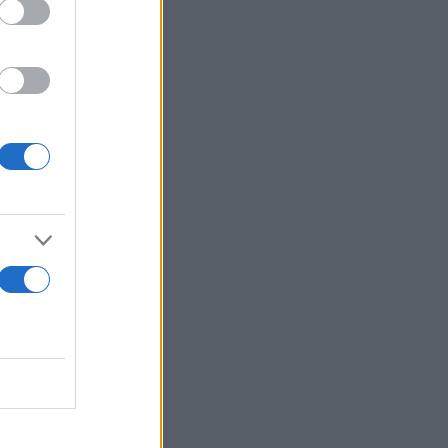
 πιθανότατα