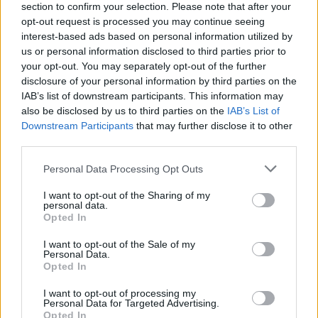
section to confirm your selection. Please note that after your
opt-out request is processed you may continue seeing
interest-based ads based on personal information utilized by
us or personal information disclosed to third parties prior to
your opt-out. You may separately opt-out of the further
disclosure of your personal information by third parties on the
IAB’s list of downstream participants. This information may
also be disclosed by us to third parties on the
IAB’s List of
Downstream Participants
that may further disclose it to other
third parties.
Please note that this website/app uses one or more Google
Personal Data Processing Opt Outs
services and may gather and store information including but
not limited to your visit or usage behaviour. You may click to
I want to opt-out of the Sharing of my
personal data.
grant or deny consent to Google and its third-party tags to
Opted In
use your data for below specified purposes in below Google
consent section.
I want to opt-out of the Sale of my
Personal Data.
Opted In
I want to opt-out of processing my
Όπως αναφέρει ο κ. Πέτσας, επιπλέον, φέτος, για
Personal Data for Targeted Advertising.
Opted In