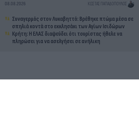
08.08.2026
ΚΏΣΤΑΣ ΠΑΠΑΔΌΠΟΥΛΟΣ
Συναγερμός στον Λυκαβηττό: Βρέθηκε πτώμα μέσα σε
σπηλιά κοντά στο εκκλησάκι των Αγίων Ισιδώρων
Κρήτη: Η ΕΛΑΣ διαψεύδει ότι τουρίστας ήθελε να
πληρώσει για να ασελγήσει σε ανήλικη