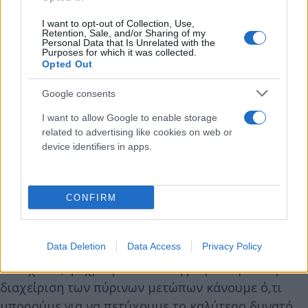
πρώτη φορά, διατίθενται πόροι ύψους περίπου 72
εκατ. ευρώ, από το υπουργείο Περιβάλλοντος και
I want to opt-out of Collection, Use,
Retention, Sale, and/or Sharing of my
Ενέργειας μέσω του Ταμείου Ανάκαμψης (50 εκατ.
Personal Data that Is Unrelated with the
Purposes for which it was collected.
ευρώ) και του Τακτικού Προϋπολογισμού (22 εκατ.
Opted Out
ευρώ) για προληπτικούς καθαρισμούς δασών
Google consents
έκτασης 78.000 στρεμμάτων, για διάνοιξη και
συντήρηση δασικών δρόμων συνολικού μήκους
I want to allow Google to enable storage
related to advertising like cookies on web or
12.000 χιλιομέτρων, καθώς και διάνοιξη
device identifiers in apps.
αντιπυρικών ζωνών συνολικού μήκους 2.000
χιλιομέτρων.
CONFIRM
«Επομένως, διαθέτουμε φέτος συνολικούς πόρους
που ανέρχονται σε περίπου 100 εκατομμύρια ευρώ,
Data Deletion
Data Access
Privacy Policy
μια τεράστια επένδυση για την αντιπυρική περίοδο.
Με σχέδιο, ψυχραιμία και επαγγελματισμό στη
διαχείριση των πύρινων μετώπων κάνουμε ό,τι
μπορούμε για να πετύχουμε το καλύτερο δυνατό.