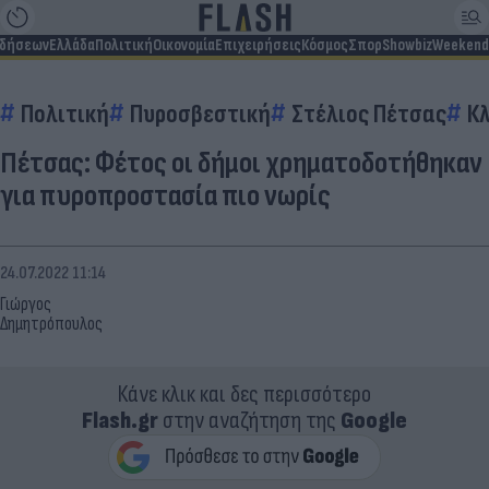
ιδήσεων
Ελλάδα
Πολιτική
Οικονομία
Επιχειρήσεις
Κόσμος
Σπορ
Showbiz
Weekend
Πολιτική
Πυροσβεστική
Στέλιος Πέτσας
Κλ
Πέτσας: Φέτος οι δήμοι χρηματοδοτήθηκαν
για πυροπροστασία πιο νωρίς
24.07.2022 11:14
Γιώργος
Δημητρόπουλος
Κάνε κλικ και δες περισσότερο
Flash.gr
στην αναζήτηση της
Google