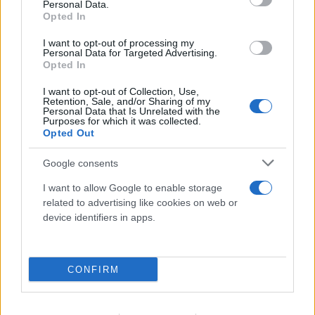
Personal Data.
Opted In
I want to opt-out of processing my
Personal Data for Targeted Advertising.
Opted In
I want to opt-out of Collection, Use,
Retention, Sale, and/or Sharing of my
Βρετανία: Κάμερες σε ναυτικά drones έστελναν
Personal Data that Is Unrelated with the
Purposes for which it was collected.
«σήματα ζωής» σε IP στην Κίνα
Opted Out
10.08.2026
Google consents
I want to allow Google to enable storage
related to advertising like cookies on web or
device identifiers in apps.
CONFIRM