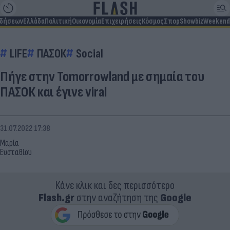
ιδήσεων
Ελλάδα
Πολιτική
Οικονομία
Επιχειρήσεις
Κόσμος
Σπορ
Showbiz
Weekend
LIFE
ΠΑΣΟΚ
Social
Πήγε στην Tomorrowland με σημαία του
ΠΑΣΟΚ και έγινε viral
31.07.2022 17:38
Μαρία
Ευσταθίου
Κάνε κλικ και δες περισσότερο
Flash.gr
στην αναζήτηση της
Google