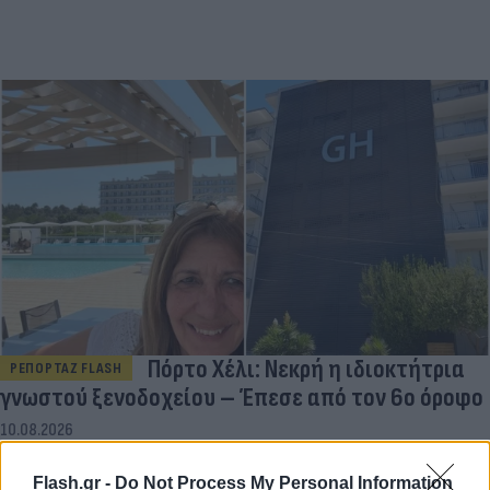
Πόρτο Χέλι: Νεκρή η ιδιοκτήτρια
ΡΕΠΟΡΤΑΖ FLASH
γνωστού ξενοδοχείου – Έπεσε από τον 6ο όροφο
10.08.2026
Flash.gr -
Do Not Process My Personal Information