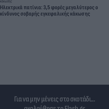
Ευρωπαϊκό κολύμβησης: Πανελλήνιο ρεκόρ με
το... καλημέρα ο Μπίλας και με άνεση στα
ημιτελικά των 50μ πεταλούδα (video)
Για να μην μένεις στο σκοτάδι...
ακολούθησε το Flash.gr