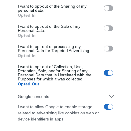
services and may gather and store information including but
not limited to your visit or usage behaviour. You may click to
I want to opt-out of the Sharing of my
Για την αρνητική απάντηση της ΑΕΚ στην
personal data.
grant or deny consent to Google and its third-party tags to
Opted In
πρόταση της Μοντερέι: «
Είναι δύσκολο, η
use your data for below specified purposes in below Google
consent section.
αλήθεια είναι ότι η ομάδα πήρε αυτή τη θέση και
I want to opt-out of the Sale of my
Personal Data.
είναι ενοχλητικό να χτυπάς ξανά και ξανά σε μια
Opted In
κλειστή πόρτα.
I want to opt-out of processing my
Personal Data for Targeted Advertising.
Opted In
Αλλά εγώ προσπαθώ να κάνω τη δουλειά μου και να
δίνω τον καλύτερο εαυτό μου. Έχω συμβόλαιο το
I want to opt-out of Collection, Use,
Retention, Sale, and/or Sharing of my
οποίο πρέπει να σεβαστώ και θα το σεβαστώ όσο
Personal Data that Is Unrelated with the
Purposes for which it was collected.
καλύτερα μπορώ, με τις καλύτερες εμφανίσεις στο
Opted Out
γήπεδο, για να έχουν να λένε ότι κάνω τα πράγματα
Google consents
σωστά».
I want to allow Google to enable storage
related to advertising like cookies on web or
device identifiers in apps.