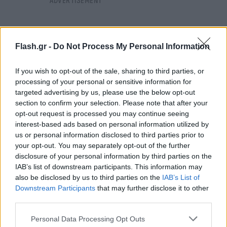
Flash.gr -
Do Not Process My Personal Information
If you wish to opt-out of the sale, sharing to third parties, or
processing of your personal or sensitive information for
targeted advertising by us, please use the below opt-out
section to confirm your selection. Please note that after your
opt-out request is processed you may continue seeing
interest-based ads based on personal information utilized by
us or personal information disclosed to third parties prior to
your opt-out. You may separately opt-out of the further
disclosure of your personal information by third parties on the
IAB’s list of downstream participants. This information may
Όχι μόνο για να βρίσκομαι στο ελληνικό
also be disclosed by us to third parties on the
IAB’s List of
πρωτάθλημα, αλλά για να πάω σε μια καλύτερη
Downstream Participants
that may further disclose it to other
third parties.
ομάδα. Αλλά είναι η καθημερινή δουλειά, θέλω να
βελτιώνομαι και να σκέφτομαι μεγάλα πράγματα».
Please note that this website/app uses one or more Google
Personal Data Processing Opt Outs