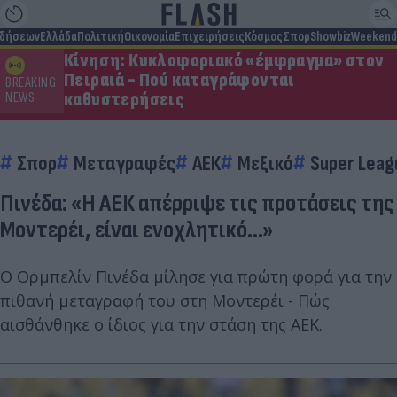
ιδήσεων
Ελλάδα
Πολιτική
Οικονομία
Επιχειρήσεις
Κόσμος
Σπορ
Showbiz
Weekend
Κίνηση: Κυκλοφοριακό «έμφραγμα» στον
Πειραιά - Πού καταγράφονται
BREAKING
καθυστερήσεις
NEWS
Σπορ
Μεταγραφές
ΑΕΚ
Μεξικό
Super Leag
Πινέδα: «Η ΑΕΚ απέρριψε τις προτάσεις της
Μοντερέι, είναι ενοχλητικό...»
Ο Ορμπελίν Πινέδα μίλησε για πρώτη φορά για την
πιθανή μεταγραφή του στη Μοντερέι - Πώς
αισθάνθηκε ο ίδιος για την στάση της ΑΕΚ.