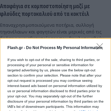
Αποφάγια σε κομποστοποίηση μαζί με
φλούδες πορτοκαλιού από τα κοκτέιλ
Επαναχρησιμοποιούμενα ποτήρια, συλλογή
τηγανέλαιων και φαγητών είναι μερικές από τις
δράσεις ευαισθητοποίησης που θα υλοποιηθούν
στο φετινό Thessaloniki Street Food Festival, το
Flash.gr -
Do Not Process My Personal Information
οποίο διοργανώνεται από 21 έως 25 Μαΐου στον
προαύλιο χώρο της ΔΕΘ.
If you wish to opt-out of the sale, sharing to third parties, or
processing of your personal or sensitive information for
targeted advertising by us, please use the below opt-out
section to confirm your selection. Please note that after your
opt-out request is processed you may continue seeing
interest-based ads based on personal information utilized by
us or personal information disclosed to third parties prior to
your opt-out. You may separately opt-out of the further
disclosure of your personal information by third parties on the
IAB’s list of downstream participants. This information may