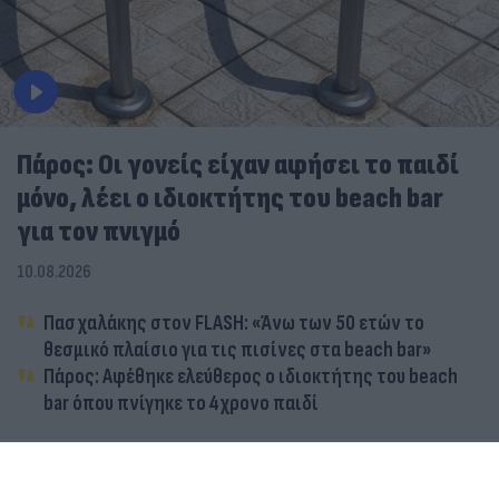
Πάρος: Οι γονείς είχαν αφήσει το παιδί
μόνο, λέει ο ιδιοκτήτης του beach bar
για τον πνιγμό
10.08.2026
Πασχαλάκης στον FLASH: «Άνω των 50 ετών το
θεσμικό πλαίσιο για τις πισίνες στα beach bar»
Πάρος: Αφέθηκε ελεύθερος ο ιδιοκτήτης του beach
bar όπου πνίγηκε το 4χρονο παιδί