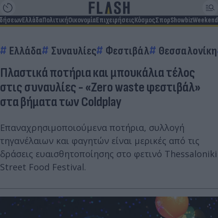
ιδήσεων
Ελλάδα
Πολιτική
Οικονομία
Επιχειρήσεις
Κόσμος
Σπορ
Showbiz
Weekend
Ελλάδα
Συναυλίες
Φεστιβάλ
Θεσσαλονίκη
Πλαστικά ποτήρια και μπουκάλια τέλος
στις συναυλίες - «Zero waste φεστιβάλ»
στα βήματα των Coldplay
Επαναχρησιμοποιούμενα ποτήρια, συλλογή
τηγανέλαιων και φαγητών είναι μερικές από τις
δράσεις ευαισθητοποίησης στο φετινό Thessaloniki
Street Food Festival.