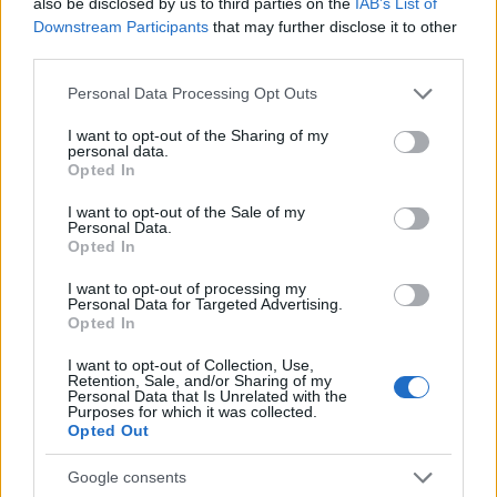
also be disclosed by us to third parties on the
IAB’s List of
Downstream Participants
that may further disclose it to other
third parties.
Please note that this website/app uses one or more Google
Personal Data Processing Opt Outs
services and may gather and store information including but
not limited to your visit or usage behaviour. You may click to
I want to opt-out of the Sharing of my
personal data.
grant or deny consent to Google and its third-party tags to
Opted In
use your data for below specified purposes in below Google
consent section.
I want to opt-out of the Sale of my
Personal Data.
Opted In
I want to opt-out of processing my
Personal Data for Targeted Advertising.
Opted In
I want to opt-out of Collection, Use,
Retention, Sale, and/or Sharing of my
Personal Data that Is Unrelated with the
Purposes for which it was collected.
Opted Out
Google consents