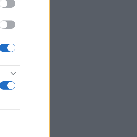
ονης πόλης
ικής
ση της