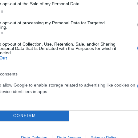
o opt-out of the Sale of my Personal Data.
λογίας LED, προσαρμοσμένα στις ανάγκες της σύγχρ
In
ηλή φωτορύπανση.
to opt-out of processing my Personal Data for Targeted
ing.
In
ύο διαμήκεις πέργκολες ανάμεσα στα δέντρα, συνολ
άνωση των τραπεζοκαθισμάτων.
o opt-out of Collection, Use, Retention, Sale, and/or Sharing
ersonal Data that Is Unrelated with the Purposes for which it
lected.
Out
θηκαν ψυχρά υλικά, τα οποία επιτυγχάνουν τη μείω
του φαινομένου της αστικής θερμικής νησίδας.
consents
o allow Google to enable storage related to advertising like cookies on
evice identifiers in apps.
CONFIRM
Data Deletion
Data Access
Privacy Policy