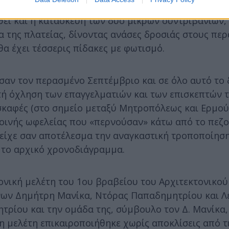
εί και η κατασκευή των δύο μικρών συντριβανιών,
 της πλατείας, δίνοντας ανάσες δροσιάς στους περ
θα έχει τέσσερις πίδακες με φωτισμό.
ησαν τον περασμένο Σεπτέμβριο και σε όλο αυτό το
ή όχληση των επαγγελματιών και των επισκεπτών τ
σκαφές (στο σημείο μεταξύ Μητροπόλεως και Ερμού)
κοινής ωφελείας που «περνούσαν» κάτω από το πεζ
 είχε σαν αποτέλεσμα την αναγκαστική τροποποίηση
 το αρχικό χρονοδιάγραμμα.
ονική μελέτη του 1ου βραβείου του Αρχιτεκτονικού
όνων Δημήτρη Μανίκα, Ντόρας Παπαδημητρίου και Λ
τρίου και την ομάδα της, σύμβουλο τον Δ. Μανίκα,
η μελέτη επικαιροποιήθηκε χωρίς αποκλίσεις από τ