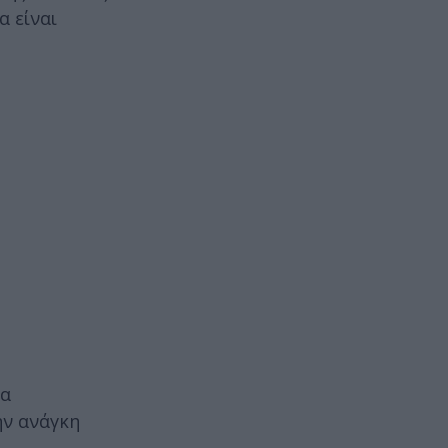
α είναι
λα
ην ανάγκη