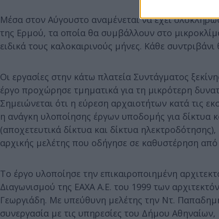
Μέσα στον Αύγουστο αναμένεται να έχει ολοκληρωθ
της Ερμού, τα οποία θα συμβάλλουν στο μικροκλίμα
ειδικά τους καλοκαιρινούς μήνες. Κάθε συντριβάνι 
Οι εργασίες στην κάτω πλατεία Συντάγματος ξεκίν
έργο προχώρησε τμηματικά για τη μικρότερη δυνατ
Σημειώνεται ότι η εύρεση αρχαιοτήτων κατά τις εκ
η ανάγκη υλοποίησης έργων υποδομής για δίκτυα 
(αποχετευτικά δίκτυα και δίκτυα ηλεκτροδότησης),
αρχικής μελέτης που οδήγησε σε καθυστέρηση από
Το έργο υλοποίησε την επικαιροποιημένη αρχιτεκτ
Διαγωνισμού της ΕΑΧΑ Α.Ε. του 1999 των αρχιτεκτ
Γεωργιάδη. Με υπεύθυνη μελέτης την Ντ. Παπαδημη
συνεργασία με τις υπηρεσίες του Δήμου Αθηναίων, 