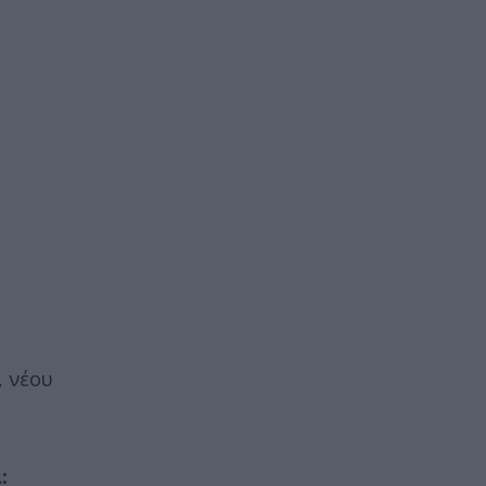
, νέου
: