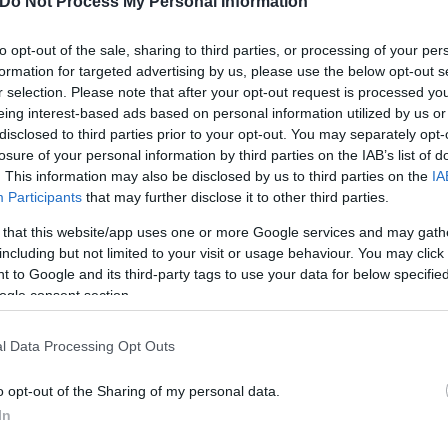
Do Not Process My Personal Information
και γρεβιλέες) που θα συνεισφέρουν στο μικροκλίμ
to opt-out of the sale, sharing to third parties, or processing of your per
formation for targeted advertising by us, please use the below opt-out s
r selection. Please note that after your opt-out request is processed y
ρις (από έξι) με αποτέλεσμα την μείωση των επιπέ
eing interest-based ads based on personal information utilized by us or
ουργία έξυπνης, ασφαλούς και ορατής διάβασης πε
disclosed to third parties prior to your opt-out. You may separately opt-
losure of your personal information by third parties on the IAB’s list of
. This information may also be disclosed by us to third parties on the
IA
ς πεζών, στον ιστορικό άξονα της Ερμού, μέσω της 
Participants
that may further disclose it to other third parties.
ειας.
 that this website/app uses one or more Google services and may gath
including but not limited to your visit or usage behaviour. You may click 
 to Google and its third-party tags to use your data for below specifi
πτη κίνηση των ΑμΕΑ.
ogle consent section.
l Data Processing Opt Outs
η στάση.
o opt-out of the Sharing of my personal data.
ύο δημόσιες κρήνες, σχάρες ομβρίων, σχάρες δέντρ
In