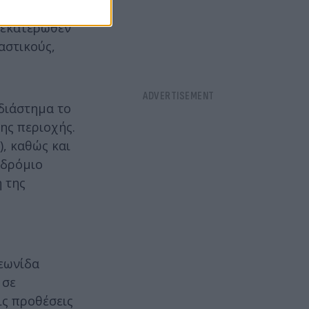
 εκατέρωθεν
αστικούς,
 διάστημα το
ης περιοχής.
, καθώς και
οδρόμιο
 της
εωνίδα
 σε
ις προθέσεις