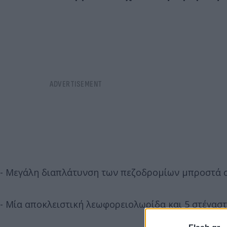
- Μεγάλη διαπλάτυνση των πεζοδρομίων μπροστά 
- Μία αποκλειστική λεωφορειολωρίδα και 5 στέγασ