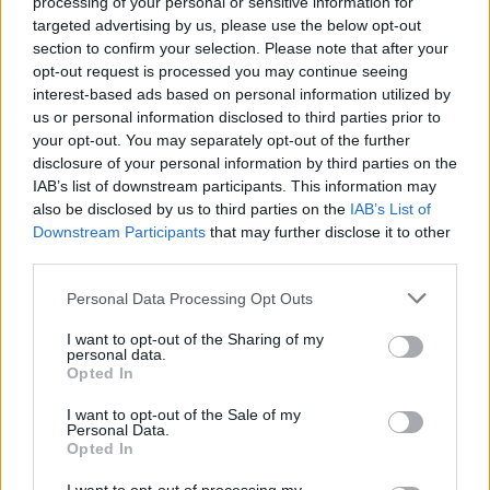
processing of your personal or sensitive information for
targeted advertising by us, please use the below opt-out
section to confirm your selection. Please note that after your
opt-out request is processed you may continue seeing
interest-based ads based on personal information utilized by
us or personal information disclosed to third parties prior to
your opt-out. You may separately opt-out of the further
disclosure of your personal information by third parties on the
IAB’s list of downstream participants. This information may
Έτσι θα πλημμυρίσει η Αττική - Οι περιοχές που
also be disclosed by us to third parties on the
IAB’s List of
Downstream Participants
that may further disclose it to other
θα «βουλιάξουν»
third parties.
Συντακτική
Please note that this website/app uses one or more Google
09.11.2023 10:08
Ομάδα
Personal Data Processing Opt Outs
services and may gather and store information including but
Flash.gr
not limited to your visit or usage behaviour. You may click to
I want to opt-out of the Sharing of my
personal data.
grant or deny consent to Google and its third-party tags to
Opted In
use your data for below specified purposes in below Google
consent section.
I want to opt-out of the Sale of my
Personal Data.
Opted In