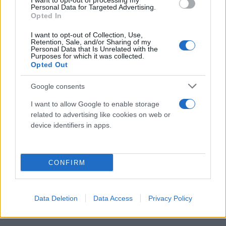
I want to opt-out of processing my
Personal Data for Targeted Advertising.
Opted In
I want to opt-out of Collection, Use,
Retention, Sale, and/or Sharing of my
Personal Data that Is Unrelated with the
Σκωτία: Βροχή ενός μήνα αναμένεται να πέσει σε
Purposes for which it was collected.
Opted Out
μία μέρα - Εκκενώνεται πόλη
Google consents
Συντακτική
19.10.2023 20:22
Ομάδα
I want to allow Google to enable storage
Flash.gr
related to advertising like cookies on web or
device identifiers in apps.
CONFIRM
Data Deletion
Data Access
Privacy Policy