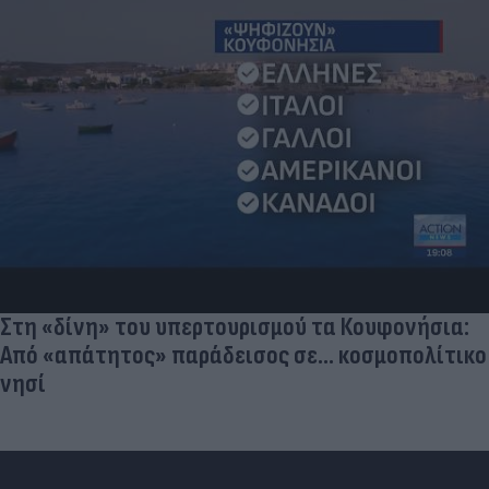
Στη «δίνη» του υπερτουρισμού τα Κουφονήσια:
Από «απάτητος» παράδεισος σε... κοσμοπολίτικο
νησί