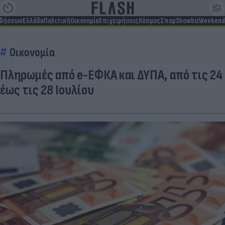
ιδήσεων
Ελλάδα
Πολιτική
Οικονομία
Επιχειρήσεις
Κόσμος
Σπορ
Showbiz
Weekend
Οικονομία
Πληρωμές από e-ΕΦΚΑ και ΔΥΠΑ, από τις 24
έως τις 28 Ιουλίου