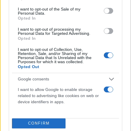
- Την Πέμπτη 27 Ιουλίου θα καταβληθούν 820,49
use your data for below specified purposes in below Google
εκατ. ευρώ για 1.572.974 κύριες και επικουρικές
consent section.
I want to opt-out of the Sale of my
Personal Data.
συντάξεις Αυγούστου, σε συνταξιούχους του
Opted In
Δημοσίου, του τ. ΙΚΑ-ΕΤΑΜ, των τραπεζών και του
I want to opt-out of processing my
ΟΤΕ, των οποίων το ΑΜΚΑ λήγει σε 1, 3, 5, 7 και 9.
Personal Data for Targeted Advertising.
Opted In
- Την Παρασκευή 28 Ιουλίου θα καταβληθούν
I want to opt-out of Collection, Use,
Retention, Sale, and/or Sharing of my
820,77 εκατ. ευρώ για 1.575.547 κύριες και
Personal Data that Is Unrelated with the
Purposes for which it was collected.
επικουρικές συντάξεις Αυγούστου, σε
Opted Out
συνταξιούχους του Δημοσίου, του τ. ΙΚΑ-ΕΤΑΜ, των
Google consents
τραπεζών και του ΟΤΕ, των οποίων το ΑΜΚΑ λήγει
σε 0, 2, 4, 6 και 8.
I want to allow Google to enable storage
related to advertising like cookies on web or
device identifiers in apps.
Επιπροσθέτως, την επόμενη εβδομάδα θα
καταβληθούν 20,1 εκατ. ευρώ σε 850 δικαιούχους
σε συνέχεια έκδοσης αποφάσεων για εφάπαξ.
CONFIRM