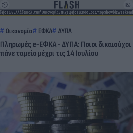
ιδήσεων
Ελλάδα
Πολιτική
Οικονομία
Επιχειρήσεις
Κόσμος
Σπορ
Showbiz
Weekend
Οικονομία
ΕΦΚΑ
ΔΥΠΑ
Πληρωμές e-ΕΦΚΑ - ΔΥΠΑ: Ποιοι δικαιούχοι
πάνε ταμείο μέχρι τις 14 Ιουλίου