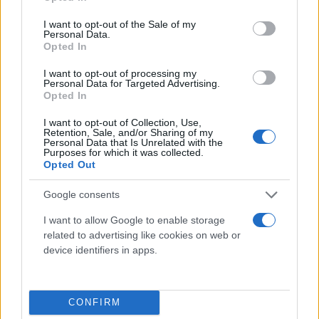
use your data for below specified purposes in below Google
consent section.
I want to opt-out of the Sale of my
Personal Data.
Opted In
I want to opt-out of processing my
Personal Data for Targeted Advertising.
Opted In
I want to opt-out of Collection, Use,
Retention, Sale, and/or Sharing of my
Personal Data that Is Unrelated with the
Purposes for which it was collected.
Opted Out
Google consents
I want to allow Google to enable storage
related to advertising like cookies on web or
device identifiers in apps.
CONFIRM
2. Από τη ΔΥΠΑ θα γίνουν οι εξής καταβολές: