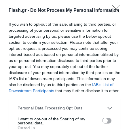
Flash.gr -
Do Not Process My Personal Information
1.Από τον e-ΕΦΚΑ θα γίνουν την περίοδο 10 έως 14
If you wish to opt-out of the sale, sharing to third parties, or
Ιουλίου οι εξής καταβολές, στο πλαίσιο των
processing of your personal or sensitive information for
τακτικών πληρωμών του Φορέα:
targeted advertising by us, please use the below opt-out
section to confirm your selection. Please note that after your
opt-out request is processed you may continue seeing
17,2 εκατ. ευρώ σε 800 δικαιούχους σε
interest-based ads based on personal information utilized by
συνέχεια έκδοσης αποφάσεων για εφάπαξ.
us or personal information disclosed to third parties prior to
your opt-out. You may separately opt-out of the further
disclosure of your personal information by third parties on the
IAB’s list of downstream participants. This information may
also be disclosed by us to third parties on the
IAB’s List of
Downstream Participants
that may further disclose it to other
third parties.
Please note that this website/app uses one or more Google
Personal Data Processing Opt Outs
services and may gather and store information including but
not limited to your visit or usage behaviour. You may click to
I want to opt-out of the Sharing of my
personal data.
grant or deny consent to Google and its third-party tags to
Opted In