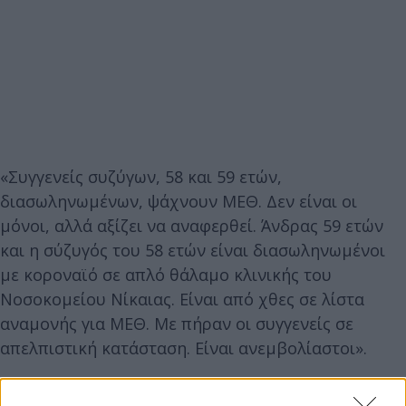
«Συγγενείς συζύγων, 58 και 59 ετών,
διασωληνωμένων, ψάχνουν ΜΕΘ. Δεν είναι οι
μόνοι, αλλά αξίζει να αναφερθεί. Άνδρας 59 ετών
και η σύζυγός του 58 ετών είναι διασωληνωμένοι
με κοροναϊό σε απλό θάλαμο κλινικής του
Νοσοκομείου Νίκαιας. Είναι από χθες σε λίστα
αναμονής για ΜΕΘ. Με πήραν οι συγγενείς σε
απελπιστική κατάσταση. Είναι ανεμβολίαστοι».
“Κάθε διασωληνωμένος εκτός (ΜΕΘ) και μία