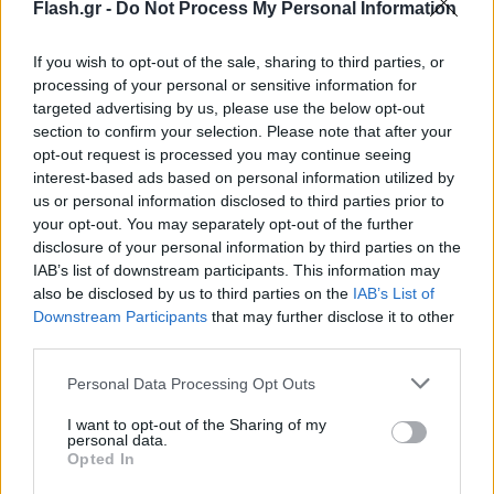
Flash.gr -
Do Not Process My Personal Information
οικογενειακή τραγωδία”
If you wish to opt-out of the sale, sharing to third parties, or
processing of your personal or sensitive information for
Όπως τονίζει ο πρόεδρος της ΠΟΕΔΗΝ, «δυστυχώς,
targeted advertising by us, please use the below opt-out
δεν είναι οι μόνοι. Κάθε διασωληνωμένος εκτός
section to confirm your selection. Please note that after your
(ΜΕΘ) και μία οικογενειακή τραγωδία». Ο κ.
opt-out request is processed you may continue seeing
interest-based ads based on personal information utilized by
Γιαννάκος σχολίασε και την πρόσφατη δήλωση του
us or personal information disclosed to third parties prior to
Κυριάκου Μητσοτάκη στη Βουλή αναφορικά με τη
your opt-out. You may separately opt-out of the further
θνησιμότητα εκτός ΜΕΘ, τονίζοντας πως «ο
disclosure of your personal information by third parties on the
IAB’s list of downstream participants. This information may
πρωθυπουργός είπε ότι δεν είναι αποκλίνουσα η
also be disclosed by us to third parties on the
IAB’s List of
θνησιμότητα εκτός ΜΕΘ, αλλά οι γιατροί είπαν
Downstream Participants
that may further disclose it to other
στους συγγενείς πως αν δεν βρεθεί ΜΕΘ θα
third parties.
πεθάνουν».
Please note that this website/app uses one or more Google
Personal Data Processing Opt Outs
services and may gather and store information including but
not limited to your visit or usage behaviour. You may click to
I want to opt-out of the Sharing of my
personal data.
grant or deny consent to Google and its third-party tags to
Opted In
use your data for below specified purposes in below Google