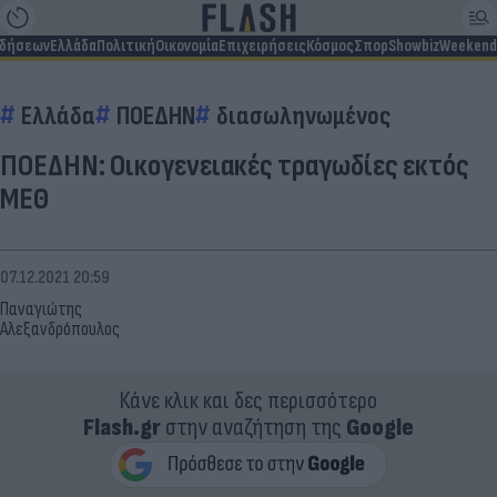
ιδήσεων
Ελλάδα
Πολιτική
Οικονομία
Επιχειρήσεις
Κόσμος
Σπορ
Showbiz
Weekend
Ελλάδα
ΠΟΕΔΗΝ
διασωληνωμένος
ΠΟΕΔΗΝ: Οικογενειακές τραγωδίες εκτός
ΜΕΘ
07.12.2021 20:59
Παναγιώτης
Αλεξανδρόπουλος
Κάνε κλικ και δες περισσότερο
Flash.gr
στην αναζήτηση της
Google