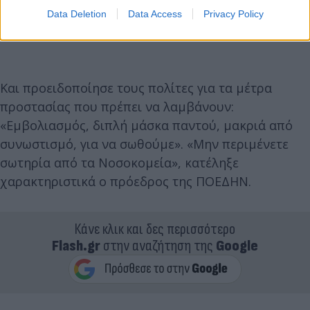
Data Deletion
Data Access
Privacy Policy
Και προειδοποίησε τους πολίτες για τα μέτρα
προστασίας που πρέπει να λαμβάνουν:
«Εμβολιασμός, διπλή μάσκα παντού, μακριά από
συνωστισμό, για να σωθούμε». «Μην περιμένετε
σωτηρία από τα Νοσοκομεία», κατέληξε
χαρακτηριστικά ο πρόεδρος της ΠΟΕΔΗΝ.
Κάνε κλικ και δες περισσότερο
Flash.gr
στην αναζήτηση της
Google