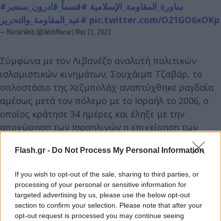
#مناورة_المقاومة_الإسلامية
#قسماً_قادرون_سنعبر
#عيد_المقاومة_والتحرير
pic.twitter.com/O21GO6xOKp
— ManarWeb (@WebManar)
May 21, 2023
Σύμφωνα με τον Λιβανέζο αναλυτή πολιτικών
ισλαμιστικών κινημάτων, Σουχάιμπ Τζαβάρ, το
οπλοστάσιο της Χεζμπολάχ αναπτύχθηκε ραγδαία
αμέσως μετά τον πόλεμο με το Ισραήλ το 2006, ο
οποίος κράτησε 34 ημέρες και έληξε με την
αποχώρηση των Ισραηλινών η επιχείρηση των
οποίων δεν στέφθηκε με απόλυτη επιτυχία.
Flash.gr -
Do Not Process My Personal Information
Ο ίδιος αναλυτής μιλώντας στο Middle East Eye
If you wish to opt-out of the sale, sharing to third parties, or
αναφέρει πως η σιιτική οργάνωση διαθέτει 130.000
processing of your personal or sensitive information for
ρουκέτες και πυραύλους, 20.000 ενεργούς μαχητές
targeted advertising by us, please use the below opt-out
section to confirm your selection. Please note that after your
και ισάριθμούς εφέδρους. Επίσης διαθέτει ένα ευρύ
opt-out request is processed you may continue seeing