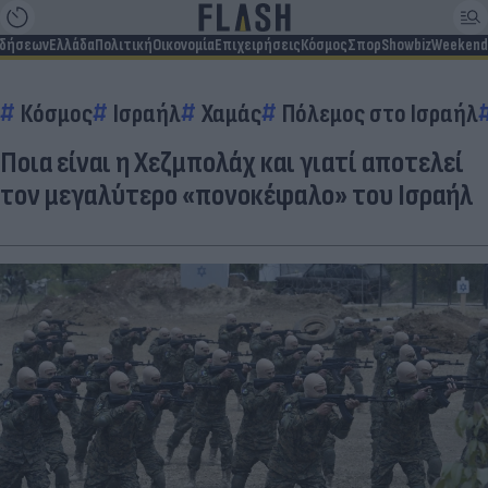
ιδήσεων
Ελλάδα
Πολιτική
Οικονομία
Επιχειρήσεις
Κόσμος
Σπορ
Showbiz
Weekend
Κόσμος
Ισραήλ
Χαμάς
Πόλεμος στο Ισραήλ
Ποια είναι η Χεζμπολάχ και γιατί αποτελεί
τον μεγαλύτερο «πονοκέφαλο» του Ισραήλ