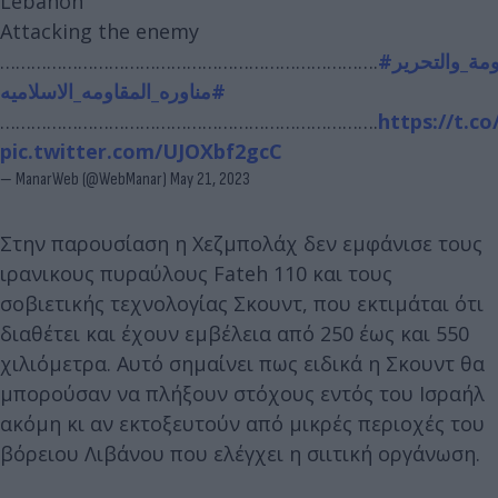
Lebanon
Attacking the enemy
……………………………………………………………….
#مة_والتحرير
#مناوره_المقاومه_الاسلاميه
……………………………………………………………….
https://t.c
pic.twitter.com/UJOXbf2gcC
— ManarWeb (@WebManar)
May 21, 2023
Στην παρουσίαση η Χεζμπολάχ δεν εμφάνισε τους
ιρανικους πυραύλους Fateh 110 και τους
σοβιετικής τεχνολογίας Σκουντ, που εκτιμάται ότι
διαθέτει και έχουν εμβέλεια από 250 έως και 550
χιλιόμετρα. Αυτό σημαίνει πως ειδικά η Σκουντ θα
μπορούσαν να πλήξουν στόχους εντός του Ισραήλ
ακόμη κι αν εκτοξευτούν από μικρές περιοχές του
βόρειου Λιβάνου που ελέγχει η σιιτική οργάνωση.