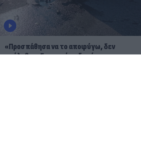
«Προσπάθησα να το αποφύγω, δεν
πρόλαβα»: Συγκινεί ο οδηγός της
νταλίκας για το τροχαίο στις Σέρρες
07.08.2026
ΓΙΏΡΓΟΣ ΓΕΩΡΓΑΚΌΠΟΥΛΟΣ
Η στιγμή του φονικού τροχαίου στις Σέρρες - Βίντεο
ντοκουμέντο από τη σύγκρουση ΙΧ με φορτηγό
«Τα έχω χάσει όλα»: Συγκλονίζει ο άνδρας που έχασε
γυναίκα και παιδί στο σφοδρό τροχαίο στις Σέρρες