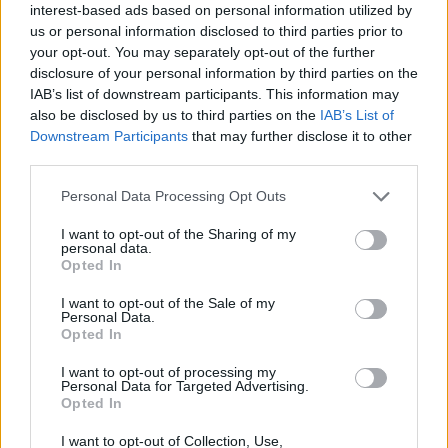
δίκτυο μεταφοράς όπλων από και προς τη Συρία
interest-based ads based on personal information utilized by
και σύμφωνα με τον αναλυτή «είναι ισχυρότερη
us or personal information disclosed to third parties prior to
your opt-out. You may separately opt-out of the further
από κάθε άλλη στρατιωτική δομή στον Λίβανο».
disclosure of your personal information by third parties on the
IAB’s list of downstream participants. This information may
Το οπλοστάσιο
also be disclosed by us to third parties on the
IAB’s List of
Downstream Participants
that may further disclose it to other
third parties.
Η Χεζμπολάχ διατείνεται από τη λήξη του
εμφυλίου στον Λίβανο και μετά πως αποτελεί την
Please note that this website/app uses one or more Google
Personal Data Processing Opt Outs
services and may gather and store information including but
αμυντική θωράκιση της χώρας ενάντια στο Ισραήλ
not limited to your visit or usage behaviour. You may click to
I want to opt-out of the Sharing of my
τουλάχιστον στον νότο και αυτός είναι και ο λόγος
personal data.
grant or deny consent to Google and its third-party tags to
Opted In
που διατήρησε τα όπλα της σε αντίθεση με άλλες
use your data for below specified purposes in below Google
οργανώσεις που τα κατέθεσαν όταν ο εμφύλιος
consent section.
I want to opt-out of the Sale of my
Personal Data.
τελείωσε.
Opted In
I want to opt-out of processing my
Στην πρόσφατη παρουσίαση - άσκηση η σιιτική
Personal Data for Targeted Advertising.
Opted In
οργάνωση παρουσίασε δύο φορητά αντι-drones
όπλα, που μπορού να καταρρίψουν μη
I want to opt-out of Collection, Use,