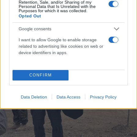
Retention, Sale, and/or Sharing of my
επανδρωμένα αεροσκάφη που πραγματοποιούν
Personal Data that Is Unrelated with the
Purposes for which it was collected.
χαμηλή ή πολύ χαμηλή πτήση.
Opted Out
Google consents
I want to allow Google to enable storage
related to advertising like cookies on web or
device identifiers in apps.
CONFIRM
Data Deletion
Data Access
Privacy Policy