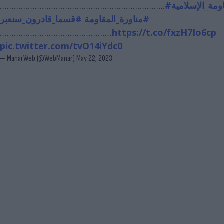
……………………………………………………………..
#ومة_الإسلامية
#مناورة_المقاومة
#قسما_قادرون_سنعبر
…………………………………………
https://t.co/fxzH7Io6cp
pic.twitter.com/tvO14iYdc0
— ManarWeb (@WebManar)
May 22, 2023