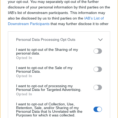
your opt-out. You may separately opt-out of the further
disclosure of your personal information by third parties on the
Ένας ανώτερος διοικητής της Χαμάς - αναπληρωτής
IAB’s list of downstream participants. This information may
also be disclosed by us to third parties on the
IAB’s List of
επικεφαλής της δύναμης πυραύλων της
Downstream Participants
that may further disclose it to other
τρομοκρατικής οργάνωσης - σκοτώθηκε σε μια
third parties.
νυχτερινή αεροπορική επιδρομή εκεί, μαζί με
Please note that this website/app uses one or more Google
Personal Data Processing Opt Outs
δώδεκα άλλα μέλη της Χαμάς, ανέφεραν οι
services and may gather and store information including but
Ισραηλινοί.
not limited to your visit or usage behaviour. You may click to
I want to opt-out of the Sharing of my
personal data.
grant or deny consent to Google and its third-party tags to
Opted In
use your data for below specified purposes in below Google
Νέες απειλές από Ιράν
consent section.
I want to opt-out of the Sale of my
Personal Data.
Την ίδια ώρα, σύμφωνα με δημοσιεύματα που
Opted In
επικαλείται το Sky News, ανώτατο στέλεχος των
I want to opt-out of processing my
Φρουρών της Επανάστασης του Ιράν άφησε να
Personal Data for Targeted Advertising.
Opted In
εννοηθεί ότι θα εξετάσει το ενδεχόμενο να
χτυπήσει το Ισραήλ.
I want to opt-out of Collection, Use,
Retention, Sale, and/or Sharing of my
Personal Data that Is Unrelated with the
Purposes for which it was collected.