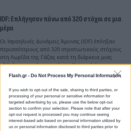
IDF: Επλήγησαν πάνω από 320 στόχοι σε μια
μέρα
Οι Ισραηλινές Δυνάμεις Άμυνας (IDF) έπληξαν
περισσότερους από 320 στρατιωτικούς στόχους
στη Λωρίδα της Γάζας κατά τη διάρκεια μιας
ολόκληρης ημέρας, από την Κυριακή έως τη
Δευτέρα, ανέφερε ο στρατός σε ενημέρωσή του.
Flash.gr -
Do Not Process My Personal Information
«Οι IDF έπληξαν στόχους που αποτελούσαν απειλή
If you wish to opt-out of the sale, sharing to third parties, or
για τις δυνάμεις στην περιοχή γύρω από τη Λωρίδα
processing of your personal or sensitive information for
targeted advertising by us, please use the below opt-out
της Γάζας που προετοιμάζονται για χερσαίες
section to confirm your selection. Please note that after your
επιχειρήσεις, συμπεριλαμβανομένων δεκάδων
opt-out request is processed you may continue seeing
θέσεων εκτόξευσης οβίδων όλμων και
interest-based ads based on personal information utilized by
us or personal information disclosed to third parties prior to
αντιαρματικών πυραύλων», ανέφεραν οι IDF.