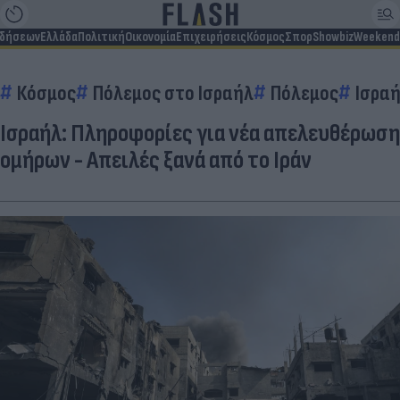
ιδήσεων
Ελλάδα
Πολιτική
Οικονομία
Επιχειρήσεις
Κόσμος
Σπορ
Showbiz
Weekend
Κόσμος
Πόλεμος στο Ισραήλ
Πόλεμος
Ισρα
Ισραήλ: Πληροφορίες για νέα απελευθέρωση
ομήρων - Απειλές ξανά από το Ιράν