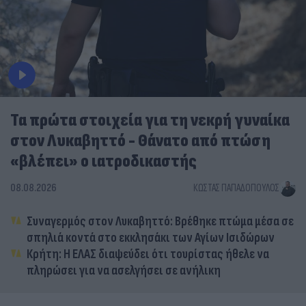
Τα πρώτα στοιχεία για τη νεκρή γυναίκα
στον Λυκαβηττό - Θάνατο από πτώση
«βλέπει» ο ιατροδικαστής
08.08.2026
ΚΏΣΤΑΣ ΠΑΠΑΔΌΠΟΥΛΟΣ
Συναγερμός στον Λυκαβηττό: Βρέθηκε πτώμα μέσα σε
σπηλιά κοντά στο εκκλησάκι των Αγίων Ισιδώρων
Κρήτη: Η ΕΛΑΣ διαψεύδει ότι τουρίστας ήθελε να
πληρώσει για να ασελγήσει σε ανήλικη