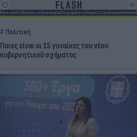
ιδήσεων
Ελλάδα
Πολιτική
Οικονομία
Επιχειρήσεις
Κόσμος
Σπορ
Showbiz
Weekend
Πολιτική
Ποιες είναι οι 15 γυναίκες του νέου
κυβερνητικού σχήματος