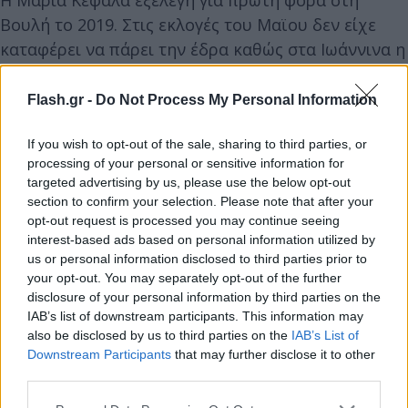
Βουλή το 2019. Στις εκλογές του Μαϊου δεν είχε
καταφέρει να πάρει την έδρα καθώς στα Ιωάννινα η
ΝΔ έβγαλε μόλις έναν βουλευτή. Είναι πτυχιούχος
της Ιατρικής Σχολής Ιωαννίνων και κάτοχος
Flash.gr -
Do Not Process My Personal Information
μεταπτυχιακού τίτλου σπουδών της Εθνικής
Σχολής Δημόσιας Υγείας στην «Προαγωγή της
If you wish to opt-out of the sale, sharing to third parties, or
processing of your personal or sensitive information for
υγείας παιδιών και εφήβων».
targeted advertising by us, please use the below opt-out
section to confirm your selection. Please note that after your
opt-out request is processed you may continue seeing
Η Ολγα Κεφαλογιάννη επιστρέφει στο Υπουργείο
interest-based ads based on personal information utilized by
Τουρισμού καθώς είχε διατελέσει και πάλι
us or personal information disclosed to third parties prior to
υπουργός το 2012 – 15 στην κυβέρνηση Σαμαρά.
your opt-out. You may separately opt-out of the further
disclosure of your personal information by third parties on the
IAB’s list of downstream participants. This information may
Η Όλγα Κεφαλογιάννη εκλέγεται βουλευτής από το
also be disclosed by us to third parties on the
IAB’s List of
2007 ενώ πριν από δύο χρόνια παντρεύτηκε τον
Downstream Participants
that may further disclose it to other
third parties.
μουσικοσυνθέτη Μίνωα Μάτσα με τον οποίο
απέκτησε δύο παιδιά.
Please note that this website/app uses one or more Google