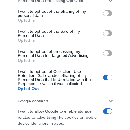
Personal Data Processing Opt Outs
services and may gather and store information including but
not limited to your visit or usage behaviour. You may click to
I want to opt-out of the Sharing of my
Υφυπουργός Τουρισμού τοποθετείται η βουλευτής
personal data.
grant or deny consent to Google and its third-party tags to
Opted In
Α Θεσσαλονίκης Ελενα Ράπτη η οποία αν και
use your data for below specified purposes in below Google
consent section.
εκλέγεται από το 2004 βουλευτής δεν είχε
I want to opt-out of the Sale of my
Personal Data.
αναλάβει εως σήμερα υπουργικά καθήκοντα.
Opted In
I want to opt-out of processing my
Η κυρία Νίκη Κεραμέως μεταπηδά από το
Personal Data for Targeted Advertising.
Opted In
Υπουργείο Παιδείας όπου θήτευσε την περίοδο
2015-19 θεσμοθετώντας κρίσιμες τομές όπως η
I want to opt-out of Collection, Use,
Retention, Sale, and/or Sharing of my
επαναφορά της ελάχιστης βάσης για την εισαγωγή
Personal Data that Is Unrelated with the
Purposes for which it was collected.
στην ανώτατη εκπαίδευση και η κατάργηση του
Opted Out
πανεπιστημιακού ασύλου, στο Υπουργείο
Google consents
Εσωτερικών. Το νέο πόστο θεωρείται ιδιαιτέρως
κρίσιμο καθώς πέραν των άλλων σε περίπου ένα
I want to allow Google to enable storage
related to advertising like cookies on web or
χρόνο θα διεξαχθούν οι αυτοδιοικητικές εκλογές.
device identifiers in apps.