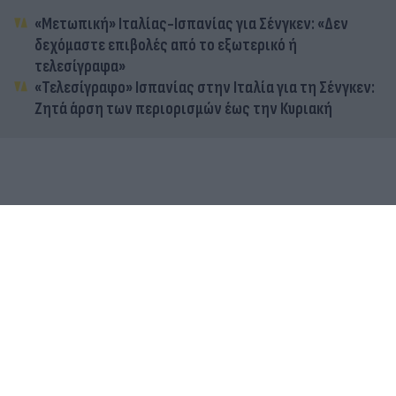
«Μετωπική» Ιταλίας-Ισπανίας για Σένγκεν: «Δεν
δεχόμαστε επιβολές από το εξωτερικό ή
τελεσίγραφα»
«Τελεσίγραφο» Ισπανίας στην Ιταλία για τη Σένγκεν:
Ζητά άρση των περιορισμών έως την Κυριακή