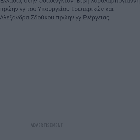
Ελλάδας στην Ουάσινγκτον, Βιβή Χαραλαμπογιάννη
πρώην γγ του Υπουργείου Εσωτερικών και
Αλεξάνδρα Σδούκου πρώην γγ Ενέργειας.