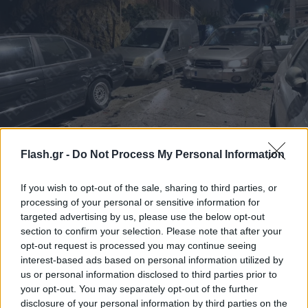
Flash.gr -
Do Not Process My Personal Information
Παγκράτι: Δίωξη για ανθρωποκτονία από αμέλεια
στους δύο οδηγούς - Τραγική φιγούρα η κόρη του
If you wish to opt-out of the sale, sharing to third parties, or
θύματος
processing of your personal or sensitive information for
targeted advertising by us, please use the below opt-out
Οι δύο οδηγοί που συνελήφθησαν για το τροχαίο δυστύχημα,
section to confirm your selection. Please note that after your
μετά τις απολογίες τους, αφέθηκαν ελεύθεροι μετά από
opt-out request is processed you may continue seeing
προφορική εντολή του Εισαγγελέα Πλημμελειοδικών Αθηνών.
interest-based ads based on personal information utilized by
us or personal information disclosed to third parties prior to
Συντακτική
your opt-out. You may separately opt-out of the further
22.11.2025 16:16
Ομάδα
disclosure of your personal information by third parties on the
Flash.gr