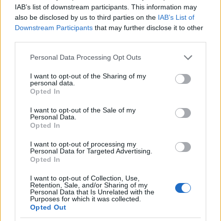
IAB’s list of downstream participants. This information may
also be disclosed by us to third parties on the
IAB’s List of
Downstream Participants
that may further disclose it to other
third parties.
Please note that this website/app uses one or more Google
Personal Data Processing Opt Outs
services and may gather and store information including but
not limited to your visit or usage behaviour. You may click to
I want to opt-out of the Sharing of my
personal data.
grant or deny consent to Google and its third-party tags to
Opted In
use your data for below specified purposes in below Google
consent section.
I want to opt-out of the Sale of my
Personal Data.
Opted In
Ελεύθερη αφέθηκε η Δήμητρα Ματσούκα - Γιατί
αναβλήθηκε η δίκη
I want to opt-out of processing my
Personal Data for Targeted Advertising.
Opted In
Η αναβολή στη δίκη της γνωστής ηθοποιού δόθηκε
προκειμένου να προσκομίσει τις βεβαιώσεις ότι έχει πληρώσει
I want to opt-out of Collection, Use,
τις κλήσεις της Τροχαίας.
Retention, Sale, and/or Sharing of my
Personal Data that Is Unrelated with the
Δημήτρης
Purposes for which it was collected.
20.11.2025 15:02
Δαμιανός
Opted Out