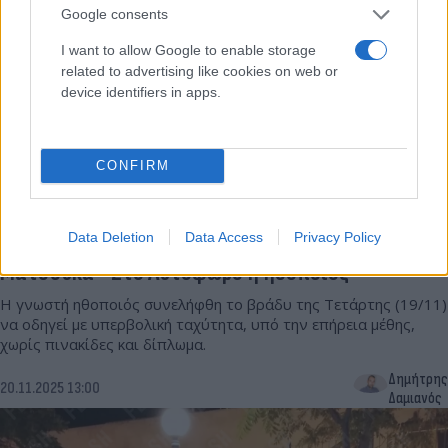
Google consents
I want to allow Google to enable storage
related to advertising like cookies on web or
device identifiers in apps.
CONFIRM
Data Deletion
Data Access
Privacy Policy
Ποινική δίωξη για τρία αδικήματα στη Δήμητρα
Ματσούκα - Στο Αυτόφωρο η ηθοποιός
Η γνωστή ηθοποιός συνελήφθη το βράδυ της Τετάρτης (19/11)
να οδηγεί με υπερβολική ταχύτητα, υπό την επήρεια μέθης,
χωρίς πινακίδες και δίπλωμα.
Δημήτρης
20.11.2025 13:00
Δαμιανός