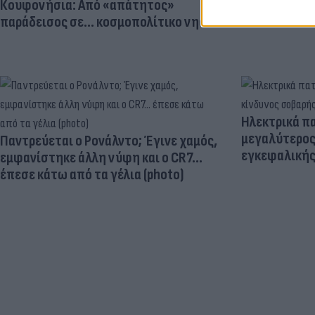
Κουφονήσια: Από «απάτητος»
παράδεισος σε... κοσμοπολίτικο νησί
Ηλεκτρικά πα
μεγαλύτερος
Παντρεύεται ο Ρονάλντο; Έγινε χαμός,
εγκεφαλική
εμφανίστηκε άλλη νύφη και ο CR7…
έπεσε κάτω από τα γέλια (photo)