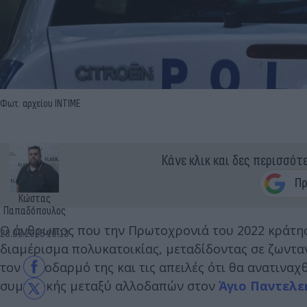
Φωτ. αρχείου INTIME
Κάνε κλικ και δες περισσότ
Κώστας
Παπαδόπουλος
Ο άνθρωπος που την Πρωτοχρονιά του 2022 κράτησ
28.03.2025 10:13
διαμέρισμα πολυκατοικίας, μεταδίδοντας σε ζωνταν
τον ξυλοδαρμό της και τις απειλές ότι θα ανατινα
συμπλοκής μεταξύ αλλοδαπών στον
Άγιο Παντελε