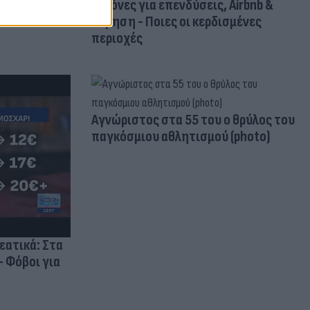
κανόνες για επενδύσεις, Airbnb &
δόμηση - Ποιες οι κερδισμένες
περιοχές
Aγνώριστος στα 55 του ο θρύλος του
παγκόσμιου αθλητισμού (photo)
ρεατικά: Στα
- Φόβοι για