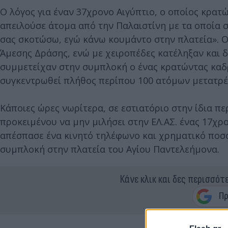
Ο λόγος για έναν 37χρονο Αιγύπτιο, ο οποίος κρατ
απειλούσε άτομα από την Παλαιστίνη με τα οποία σ
σας σκοτώσω, εγώ κάνω κουμάντο στην πλατεία». Ο
Άμεσης Δράσης, ενώ με χειροπέδες κατέληξαν και δύο
συμμετείχαν στην συμπλοκή ο ένας κρατώντας καδρ
συγκεντρωθεί πλήθος περίπου 100 ατόμων μετατρέ
Κάποιες ώρες νωρίτερα, σε εστιατόριο στην ίδια πε
προκειμένου να μην μιλήσει στην ΕΛ.ΑΣ. ένας 17χρ
απέσπασε ένα κινητό τηλέφωνο και χρηματικό ποσό
συμπλοκή στην πλατεία του Αγίου Παντελεήμονα.
Κάνε κλικ και δες περισσότ