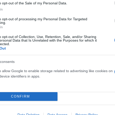
o opt-out of the Sale of my Personal Data.
In
to opt-out of processing my Personal Data for Targeted
ing.
In
o opt-out of Collection, Use, Retention, Sale, and/or Sharing
ersonal Data that Is Unrelated with the Purposes for which it
lected.
Out
consents
δόξα, υπήρξε ένας
έπρεπε να δώσει μια
Και οι μαϊμούδες έχουν κατ
o allow Google to enable storage related to advertising like cookies on
για τον γιο του
evice identifiers in apps.
επιστήμονες ρίχνουν φως
"φιλίες" μεταξύ διαφορε
CONFIRM
Data Deletion
Data Access
Privacy Policy