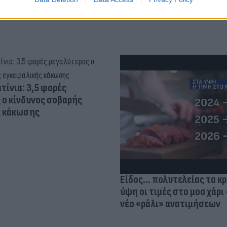
τίνια: 3,5 φορές
 ο κίνδυνος σοβαρής
ς κάκωσης
Είδος... πολυτελείας τα κ
ύψη οι τιμές στο μοσχάρι 
νέο «ράλι» ανατιμήσεων