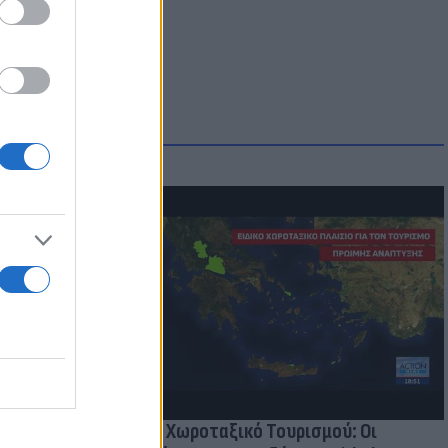
οικίδια! Οι
 στις
τικών ειδών
Νέο Χωροταξικό Τουρισμού: Οι