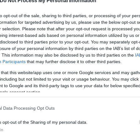
Do Not Process My Personal Information
to opt-out of the sale, sharing to third parties, or processing of your per
formation for targeted advertising by us, please use the below opt-out s
r selection. Please note that after your opt-out request is processed y
eing interest-based ads based on personal information utilized by us or
disclosed to third parties prior to your opt-out. You may separately opt-
 εργαστήριο πλαστών εγγράφων - Δεκάδες διαβα
losure of your personal information by third parties on the IAB’s list of
. This information may also be disclosed by us to third parties on the
IA
Participants
that may further disclose it to other third parties.
δες σε επίκουρο καθηγητή του ΕΚΠΑ για υπόθεση
 that this website/app uses one or more Google services and may gath
including but not limited to your visit or usage behaviour. You may click 
ρές μιλούσα, τόσες με χτύπαγε», λέει η οικιακή
 to Google and its third-party tags to use your data for below specifi
ogle consent section.
l Data Processing Opt Outs
o opt-out of the Sharing of my personal data.
In
αντελεήμονας