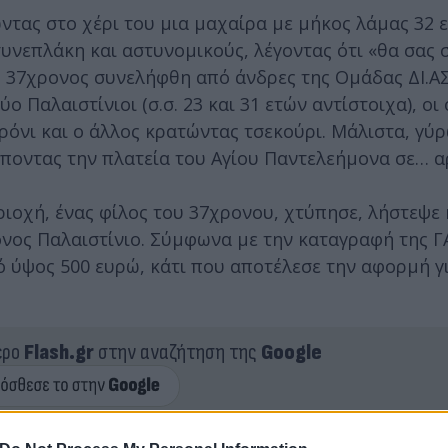
ώντας στο χέρι του μια μαχαίρα με μήκος λάμας 32 
υνεπλάκη και αστυνομικούς, λέγοντας ότι «θα σας 
 37χρονος συνελήφθη από άνδρες της Ομάδας ΔΙ.ΑΣ.
 Παλαιστίνιοι (σ.σ. 23 και 31 ετών αντίστοιχα), οι 
όνι και ο άλλος κρατώντας τσεκούρι. Μάλιστα, γύρ
ποντας την πλατεία του Αγίου Παντελεήμονα σε… α
ριοχή, ένας φίλος του 37χρονου, χτύπησε, λήστεψε 
ονος Παλαιστίνιο. Σύμφωνα με την καταγραφή της Γ
 ύψος 500 ευρώ, κάτι που αποτέλεσε την αφορμή γ
ερο
Flash.gr
στην αναζήτηση της
Google