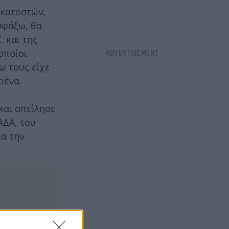
εκατοστών,
σφάξω, θα
 και της
οποίοι
ω τους είχε
ρένα.
και απείλησε
ΑΔΑ, του
ια την