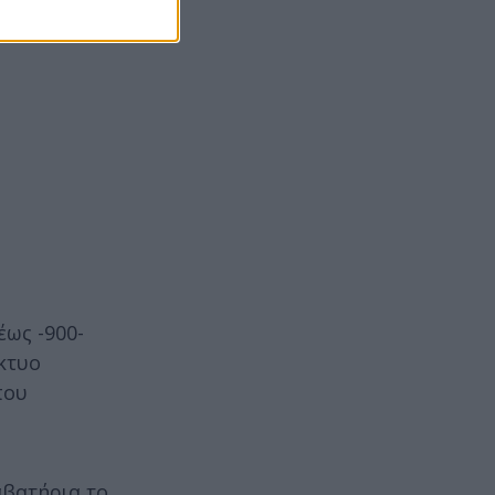
έως -900-
κτυο
που
αβατήρια το