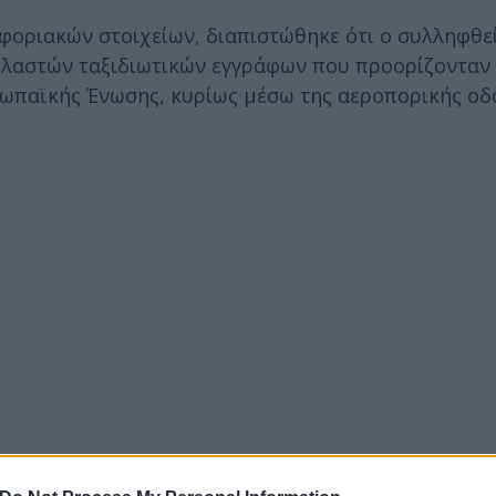
φοριακών στοιχείων, διαπιστώθηκε ότι ο συλληφθε
πλαστών ταξιδιωτικών εγγράφων που προορίζονταν 
ωπαϊκής Ένωσης, κυρίως μέσω της αεροπορικής οδ
αι λειτουργούσε πλήρες εργαστήριο κατάρτισης πλα