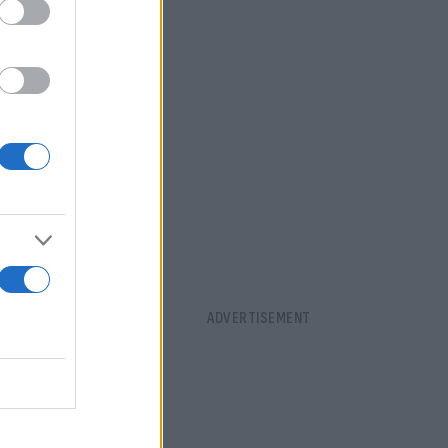
να εισήγαγε
ών
όρων
οιπές πρώτες