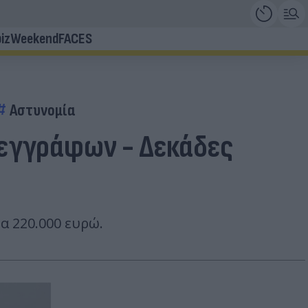
iz
Weekend
FACES
Αστυνομία
 εγγράφων - Δεκάδες
α 220.000 ευρώ.