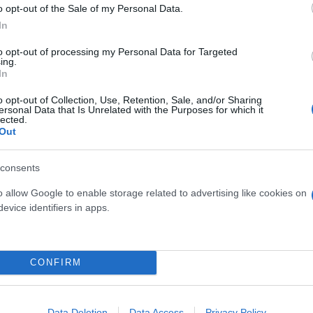
o opt-out of the Sale of my Personal Data.
In
to opt-out of processing my Personal Data for Targeted
ing.
In
o opt-out of Collection, Use, Retention, Sale, and/or Sharing
ersonal Data that Is Unrelated with the Purposes for which it
lected.
Out
consents
o allow Google to enable storage related to advertising like cookies on
τοπίζεται χρονικά από το 2021, οπότε και φέρεται 
evice identifiers in apps.
μό εκτύπωσης και εγχάραξης εγγράφων και πλαστικ
 ζελατίνες με ιριδίζοντα στοιχεία ασφαλείας διαφ
αντίστοιχο λογισμικό επεξεργασίας εικόνων και λ
CONFIRM
Data Deletion
Data Access
Privacy Policy