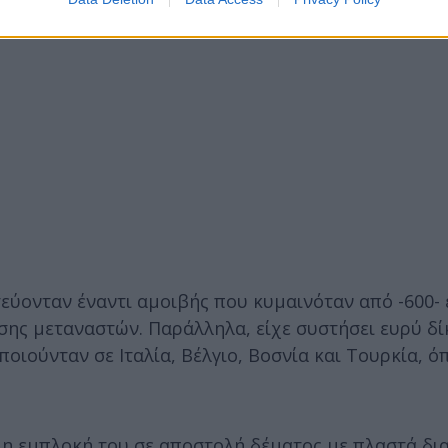
εύονταν έναντι αμοιβής που κυμαινόταν από -600- 
ης μεταναστών. Παράλληλα, είχε συστήσει ευρύ δί
οιούνταν σε Ιταλία, Βέλγιο, Βοσνία και Τουρκία, ό
 η εμπλοκή του σε αποστολή δέματος με πλαστά δι