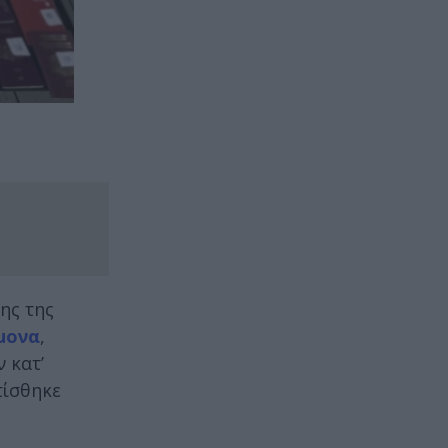
ης της
μονα
,
 κατ’
τίσθηκε