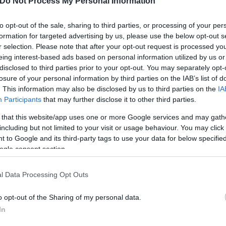
Do Not Process My Personal Information
οία χρησιμοποιούσε μόνο ως «καβάτζα», ενώ για να
κολούθησης, δεδομένου ότι κατά το παρελθόν είχε
to opt-out of the sale, sharing to third parties, or processing of your per
formation for targeted advertising by us, please use the below opt-out s
r selection. Please note that after your opt-out request is processed y
eing interest-based ads based on personal information utilized by us or
disclosed to third parties prior to your opt-out. You may separately opt-
losure of your personal information by third parties on the IAB’s list of
. This information may also be disclosed by us to third parties on the
IA
Participants
that may further disclose it to other third parties.
 that this website/app uses one or more Google services and may gath
including but not limited to your visit or usage behaviour. You may click 
 to Google and its third-party tags to use your data for below specifi
ogle consent section.
l Data Processing Opt Outs
o opt-out of the Sharing of my personal data.
In