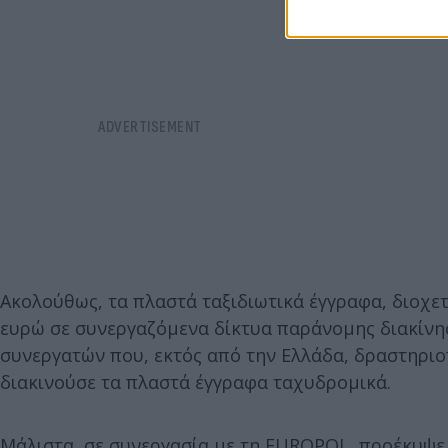
Ακολούθως, τα πλαστά ταξιδιωτικά έγγραφα, διοχετ
ευρώ σε συνεργαζόμενα δίκτυα παράνομης διακίνησ
συνεργατών που, εκτός από την Ελλάδα, δραστηριοπ
διακινούσε τα πλαστά έγγραφα ταχυδρομικά.
Μάλιστα, σε συνεργασία με τη EUROPOL, προέκυψε