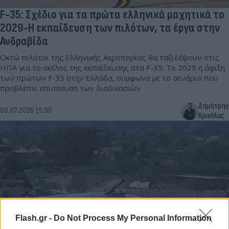
F-35: Σχέδιο για τα πρώτα ελληνικά μαχητικά το
2029-Η εκπαίδευση των πιλότων, τα έργα στην
Ανδραβίδα
Οκτώ πιλότοι της Ελληνικής Αεροπορίας θα ταξιδέψουν στις
ΗΠΑ για το σκέλος της εκπαίδευσης στα F-35. Το 2029 η άφιξη
των πρώτων F-35 στην Ελλάδα, σύμφωνα με το σενάριο που
προβλέπει επίσπευση των διαδικασιών.
Δημήτρης
09.07.2026 15:00
Κρικέλας
Flash.gr -
Do Not Process My Personal Information