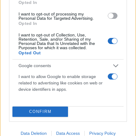
Γιατί θα πετάξουν πολεμικά αεροσκάφη πάνω
Opted In
από την Αθήνα την Τετάρτη
I want to opt-out of processing my
Personal Data for Targeted Advertising.
Οι κάτοικοι της Αττικής θα δουν σχηματισμούς αεροσκαφών να
Opted In
πραγματοποιούν διελεύσεις, στο πλαίσιο προγραμματισμένης
στρατιωτικής δραστηριότητας.
I want to opt-out of Collection, Use,
Retention, Sale, and/or Sharing of my
Δημήτρης
Personal Data that Is Unrelated with the
07.07.2026 18:41
Purposes for which it was collected.
Κρικέλας
Opted Out
Google consents
I want to allow Google to enable storage
related to advertising like cookies on web or
device identifiers in apps.
CONFIRM
Γιατί θα πετάξουν το απόγευμα πολεμικά
Data Deletion
Data Access
Privacy Policy