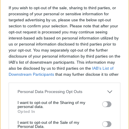
If you wish to opt-out of the sale, sharing to third parties, or
Αναγκαστική προσγείωση F16 στη Ζάκυνθο μετά
processing of your personal or sensitive information for
targeted advertising by us, please use the below opt-out
από βλάβη - Σώος ο πιλότος
section to confirm your selection. Please note that after your
Το αεροσκάφος παρουσίασε μηχανική βλάβη ενώ βρισκόταν
opt-out request is processed you may continue seeing
στον αέρα.
interest-based ads based on personal information utilized by
us or personal information disclosed to third parties prior to
Δημήτρης
09.07.2026 14:12
your opt-out. You may separately opt-out of the further
Κρικέλας
disclosure of your personal information by third parties on the
IAB’s list of downstream participants. This information may
also be disclosed by us to third parties on the
IAB’s List of
Downstream Participants
that may further disclose it to other
third parties.
Please note that this website/app uses one or more Google
Personal Data Processing Opt Outs
services and may gather and store information including but
not limited to your visit or usage behaviour. You may click to
I want to opt-out of the Sharing of my
personal data.
grant or deny consent to Google and its third-party tags to
Opted In
use your data for below specified purposes in below Google
consent section.
I want to opt-out of the Sale of my
Personal Data.