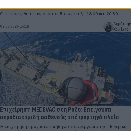
αεροσκάφη πάνω από την Αθήνα
Οι πτήσεις θα πραγματοποιηθούν μεταξύ 18:00 και 20:30.
Δημήτρης
02.07.2026 14:18
Κρικέλας
Επιχείρηση MEDEVAC στη Ρόδο: Επείγουσα
αεροδιακομιδή ασθενούς από φορτηγό πλοίο
Η επιχείρηση πραγματοποιήθηκε σε συνεργασία της Πολεμικής