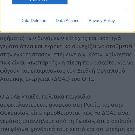
στρατιωτικοί βρίσκονται στην εγκατάσταση, την
«ελέγχουν».
Data Deletion
Data Access
Privacy Policy
«Βαρύς εξοπλισμός (άρματα, τεθωρακισμένα
οχήματα) των δυνάμεων κατοχής και φορτηγά
γεμάτα όπλα και εκρηκτικά συνεχίζει να σταθμεύει
στην εγκατάσταση», επέμεινε ο κ. Κότιν, κρίνοντας
πως είναι «ανεπαρκής» η πίεση που ασκείται για να
φύγουν και επικρίνοντας τον Διεθνή Οργανισμό
Ατομικής Ενέργειας (ΔΟΑΕ) του ΟΗΕ.
Ο ΔΟΑΕ «παίζει πολιτικά παιγνίδια,
αμφιταλαντεύεται ανάμεσα στη Ρωσία και στην
Ουκρανία», είπε προσθέτοντας πως «ο ΔΟΑΕ είναι
γεμάτος υπαλλήλους από τη Ρωσία», ότι ο αριθμός
του φθάνει χονδρικά τους εκατό και ότι «ακόμη και