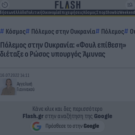
ιδήσεων
Ελλάδα
Πολιτική
Οικονομία
Επιχειρήσεις
Κόσμος
Σπορ
Showbiz
Weekend
Κόσμος
Πόλεμος στην Ουκρανία
Πόλεμος
Ο
Πόλεμος στην Ουκρανία: «Φουλ επίθεση»
διέταξε ο Ρώσος υπουργός Άμυνας
16.07.2022 14:11
Αγγελική
Γιαννακού
Κάνε κλικ και δες περισσότερο
Flash.gr
στην αναζήτηση της
Google