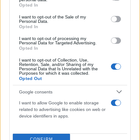
grant or deny consent to Google and its third-party tags to
περιφέρεια της Νικόπολης από εκεί», ανέφερε ο
Opted In
use your data for below specified purposes in below Google
Πέτρο Κότιν, ο πρόεδρος της Ενεργοάτομ, μέσω
consent section.
I want to opt-out of the Sale of my
Personal Data.
Telegram, ενώ παραχώρησε επίσης τηλεοπτική
Opted In
συνέντευξη σε ουκρανικό τηλεοπτικό σταθμό για
το θέμα.
I want to opt-out of processing my
Personal Data for Targeted Advertising.
Opted In
«Η κατάσταση (στο εργοστάσιο) είναι εξαιρετικά
I want to opt-out of Collection, Use,
Retention, Sale, and/or Sharing of my
τεταμένη και η ένταση αυξάνεται καθημερινά, Οι
Personal Data that Is Unrelated with the
Purposes for which it was collected.
δυνάμεις κατοχής έφεραν μηχανήματα,
Opted Out
συμπεριλαμβανομένων συστημάτων εκτόξευσης
πυραύλων με τα οποία έχουν ήδη πλήξει την άλλη
Google consents
όχθη του Δνείπερου ποταμού και το έδαφος της
I want to allow Google to enable storage
Νικόπολης», 80 χιλιόμετρα νοτιοδυτικά από τη
related to advertising like cookies on web or
Ζαπορίζια, πρόσθεσε.
device identifiers in apps.
Σύμφωνα με τον κ. Κότιν, ως και 500 ρώσοι
CONFIRM