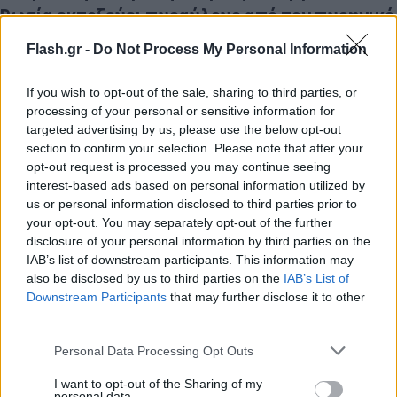
Ρωσία εκτοξεύει πυραύλους από τον πυρηνικό
σταθμό στη Ζαπορίζια
Flash.gr -
Do Not Process My Personal Information
If you wish to opt-out of the sale, sharing to third parties, or
Ο ρωσικός στρατός έχει αναπτύξει εκτοξευτήρες
processing of your personal or sensitive information for
πυραύλων στις εγκαταστάσεις του πυρηνικού
targeted advertising by us, please use the below opt-out
ηλεκτροπαραγωγικού σταθμού στη Ζαπορίζια
section to confirm your selection. Please note that after your
(νότια), που βρίσκεται υπό ρωσικό έλεγχο από τις
opt-out request is processed you may continue seeing
interest-based ads based on personal information utilized by
αρχές Μαρτίου, με τους οποίους σφυροκοπεί
us or personal information disclosed to third parties prior to
κυρίως την περιφέρεια της Νικόπολης, ανακοίνωσε
your opt-out. You may separately opt-out of the further
ο επικεφαλής της Ενεργοάτομ, της ουκρανικής
disclosure of your personal information by third parties on the
IAB’s list of downstream participants. This information may
επιτροπής ατομικής ενέργειας.
also be disclosed by us to third parties on the
IAB’s List of
Downstream Participants
that may further disclose it to other
«Οι ρωσικές δυνάμεις κατοχής εγκατέστησαν
third parties.
συστήματα εκτόξευσης πυραύλων στον χώρο του
Please note that this website/app uses one or more Google
Personal Data Processing Opt Outs
πυρηνικού σταθμού παραγωγής πυρηνικής
services and may gather and store information including but
not limited to your visit or usage behaviour. You may click to
I want to opt-out of the Sharing of my
ενέργειας στη Ζαπορίζια και πλήττουν την
personal data.