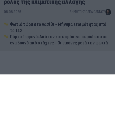
ρόλος της κλιματικής αλλαγής
06.08.2026
ΔΗΜΉΤΡΗΣ ΠΑΠΑΪΩΆΝΝΟΥ
Φωτιά τώρα στο Λασίθι - Μήνυμα ετοιμότητας από
το 112
Πόρτο Γερμενό: Από τον καταπράσινο παράδεισο σε
ένα βουνό από στάχτες - Οι εικόνες μετά την φωτιά