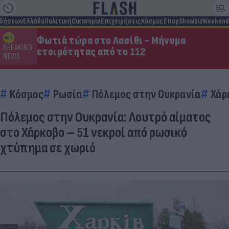
ιδήσεων
Ελλάδα
Πολιτική
Οικονομία
Επιχειρήσεις
Κόσμος
Σπορ
Showbiz
Weekend
Φωτιά τώρα στο Λασίθι - Μήνυμα
BREAKING
ετοιμότητας από το 112
NEWS
Κόσμος
Ρωσία
Πόλεμος στην Ουκρανία
Χάρ
Πόλεμος στην Ουκρανία: Λουτρό αίματος
στο Χάρκοβο – 51 νεκροί από ρωσικό
χτύπημα σε χωριό