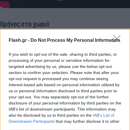
Θρήνος στο χωριό
Ο Βολοντίμιρ Μουχοβάτι, ένας 70χρονος κάτοικος
Flash.gr -
Do Not Process My Personal Information
της Χρόζα, έχασε τον γιο του στο πλήγμα αυτό. Η
σύζυγός του επί 48 χρόνια και η νύφη του
If you wish to opt-out of the sale, sharing to third parties, or
πιστεύεται ότι είναι επίσης μεταξύ των θυμάτων.
processing of your personal or sensitive information for
targeted advertising by us, please use the below opt-out
section to confirm your selection. Please note that after your
«Μόλις έβγαλαν (από τα χαλάσματα) τον γιο μου,
opt-out request is processed you may continue seeing
χωρίς κεφάλι, χωρίς χέρια, χωρίς πόδια… Τον
interest-based ads based on personal information utilized by
us or personal information disclosed to third parties prior to
αναγνωρίσαμε από την ταυτότητα, το δίπλωμα
your opt-out. You may separately opt-out of the further
οδήγησης», είπε ο ηλικιωμένος άνδρας. «Η γυναίκα
disclosure of your personal information by third parties on the
μου και η νύφη μου… Ποιος ξέρει… Μέχρι στιγμής,
IAB’s list of downstream participants. This information may
also be disclosed by us to third parties on the
IAB’s List of
δεν τις έχουμε βρει», πρόσθεσε, εκφράζοντας την
Downstream Participants
that may further disclose it to other
ελπίδα ότι ίσως να είναι μεταξύ των ανθρώπων
third parties.