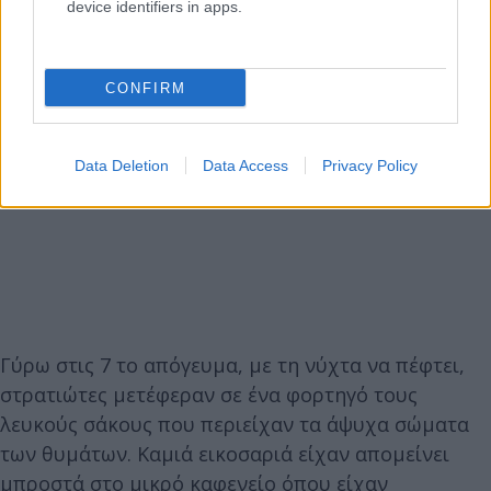
device identifiers in apps.
CONFIRM
Data Deletion
Data Access
Privacy Policy
Γύρω στις 7 το απόγευμα, με τη νύχτα να πέφτει,
στρατιώτες μετέφεραν σε ένα φορτηγό τους
λευκούς σάκους που περιείχαν τα άψυχα σώματα
των θυμάτων. Καμιά εικοσαριά είχαν απομείνει
μπροστά στο μικρό καφενείο όπου είχαν