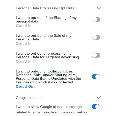
που τραυματίστηκαν και τις πήραν τα ασθενοφόρα.
Please note that this website/app uses one or more Google
Personal Data Processing Opt Outs
Οι ελπίδες όμως είναι «λιγοστές», παραδέχεται.
services and may gather and store information including but
«Δεν θα ζήσω για πολύ μόνος μου. Η γυναίκα μου
not limited to your visit or usage behaviour. You may click to
I want to opt-out of the Sharing of my
personal data.
με αγαπούσε πολύ», λέει.
grant or deny consent to Google and its third-party tags to
Opted In
use your data for below specified purposes in below Google
consent section.
I want to opt-out of the Sale of my
Personal Data.
Opted In
I want to opt-out of processing my
Personal Data for Targeted Advertising.
Opted In
I want to opt-out of Collection, Use,
Retention, Sale, and/or Sharing of my
Personal Data that Is Unrelated with the
Purposes for which it was collected.
Opted Out
Google consents
I want to allow Google to enable storage
related to advertising like cookies on web or