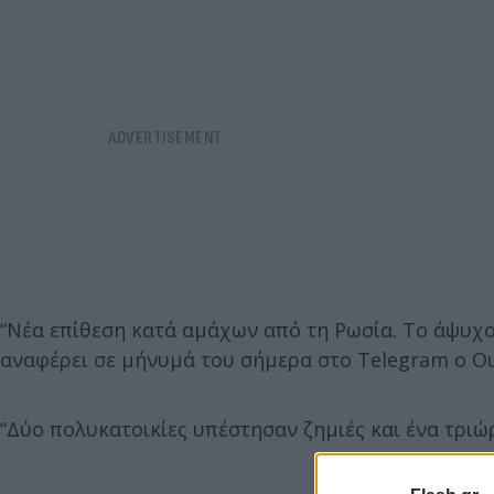
“Νέα επίθεση κατά αμάχων από τη Ρωσία. Το άψυχο
αναφέρει σε μήνυμά του σήμερα στο Telegram ο Ο
“Δύο πολυκατοικίες υπέστησαν ζημιές και ένα τριώ