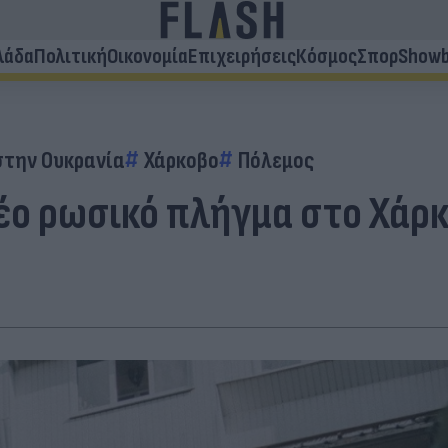
λάδα
Πολιτική
Οικονομία
Επιχειρήσεις
Κόσμος
Σπορ
Showb
στην Ουκρανία
Χάρκοβο
Πόλεμος
έο ρωσικό πλήγμα στο Χάρ