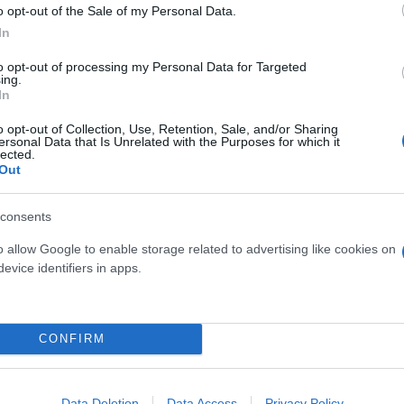
o opt-out of the Sale of my Personal Data.
In
to opt-out of processing my Personal Data for Targeted
ing.
In
o opt-out of Collection, Use, Retention, Sale, and/or Sharing
ersonal Data that Is Unrelated with the Purposes for which it
υκρίνισε ότι το παιδί που βρέθηκε
νεκρό
είναι αγό
lected.
Out
τηκαν, μεταξύ των οποίων ένα βρέφος 11 μηνών. Ε
ιές.
consents
o allow Google to enable storage related to advertising like cookies on
ιστικοί πύραυλοι Ισκαντέρ έπληξαν τα κτίρια αυτά.
evice identifiers in apps.
 δήλωσε ότι επίθεση με μη επανδρωμένα αεροσκάφ
λ. Σύμφωνα με τον ίδιο, 9 φορτηγά έπιασαν επίσης 
CONFIRM
Data Deletion
Data Access
Privacy Policy