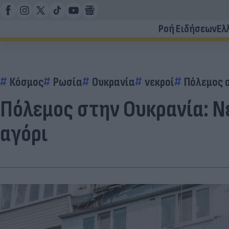
Ροή Ειδήσεων
Ελ
Κόσμος
Ρωσία
Ουκρανία
νεκροί
Πόλεμος 
Πόλεμος στην Ουκρανία: Ν
αγόρι