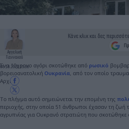
Κάνε κλικ και δες περισσότ
Αγγελική
Γιαννακού
Ένα 10χρονο αγόρι σκοτώθηκε από
ρωσικό
βομβαρδ
06.10.2023 13:56
βορειοανατολική
Ουκρανία
, από τον οποίο τραυμ
Αρχές.
Το πλήγμα αυτό σημειώνεται την επομένη της
πολύ
περιοχής, στην οποία 51 άνθρωποι έχασαν τη ζωή
αγρυπνίας για Ουκρανό στρατιώτη που σκοτώθηκε σ