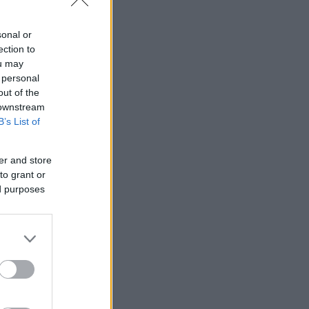
sonal or
ection to
ou may
 personal
out of the
 downstream
B’s List of
er and store
to grant or
ed purposes