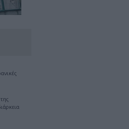
ρανικές
 της
διάρκεια