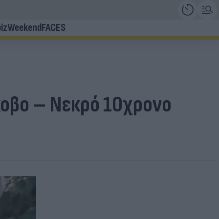
iz
Weekend
FACES
κοβο – Νεκρό 10χρονο