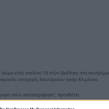
 σώμα ενός παιδιού 10 ετών βρέθηκε στα συντρίμμι
υκρανός υπουργός Εσωτερικών Ιγκόρ Κλιμένκο.
ροφο σπίτι καταστράφηκε”, προσθέτει.