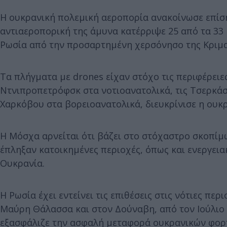
Η ουκρανική πολεμική αεροπορία ανακοίνωσε επίση
αντιαεροπορική της άμυνα κατέρριψε 25 από τα 3
Ρωσία από την προσαρτημένη χερσόνησο της Κριμα
Τα πλήγματα με drones είχαν στόχο τις περιφέρειε
Ντνιπροπετρόφσκ στα νοτιοανατολικά, τις Τσερκάσι
Χαρκόβου στα βορειοανατολικά, διευκρίνισε η ουκ
Η Μόσχα αρνείται ότι βάζει στο στόχαστρο σκοπίμ
έπληξαν κατοικημένες περιοχές, όπως και ενεργειακ
Ουκρανία.
Η Ρωσία έχει εντείνει τις επιθέσεις στις νότιες πε
Μαύρη Θάλασσα και στον Δούναβη, από τον Ιούλιο 
εξασφάλιζε την ασφαλή μεταφορά ουκρανικών φορτ