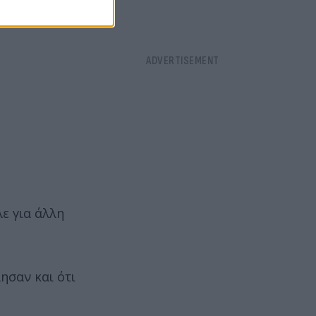
ε για άλλη
ησαν και ότι