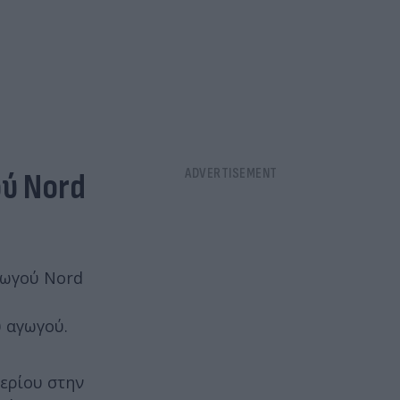
ύ Nord
γωγού Nord
 αγωγού.
ερίου στην