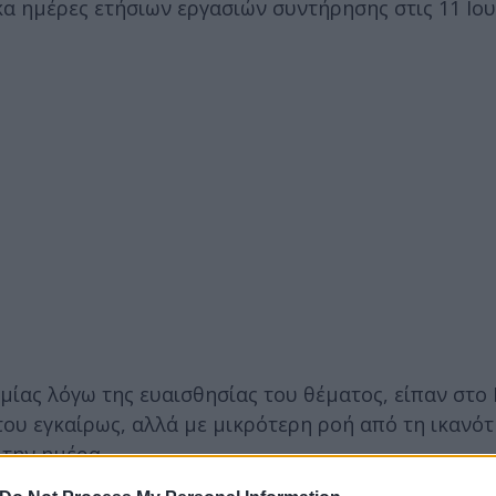
α ημέρες ετήσιων εργασιών συντήρησης στις 11 Ιου
μίας λόγω της ευαισθησίας του θέματος, είπαν στο
του εγκαίρως, αλλά με μικρότερη ροή από τη ικανό
την ημέρα.