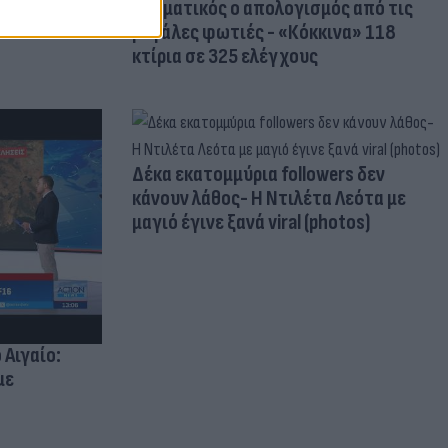
Δραματικός ο απολογισμός από τις
μεγάλες φωτιές - «Κόκκινα» 118
κτίρια σε 325 ελέγχους
Δέκα εκατομμύρια followers δεν
κάνουν λάθος- Η Ντιλέτα Λεότα με
μαγιό έγινε ξανά viral (photos)
 Αιγαίο:
με