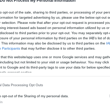
Do Not Process My Personal Information
λίνο ενεργειακός κολοσσός Gazprom μείωσε τις εξ
ούμενος καθυστερήσεις στην επιστροφή μιας τουρμ
to opt-out of the sale, sharing to third parties, or processing of your per
formation for targeted advertising by us, please use the below opt-out s
στε αναλυτικά)
r selection. Please note that after your opt-out request is processed y
eing interest-based ads based on personal information utilized by us or
ερο
Flash.gr
στην αναζήτηση της
Google
disclosed to third parties prior to your opt-out. You may separately opt-
losure of your personal information by third parties on the IAB’s list of
. This information may also be disclosed by us to third parties on the
IA
Participants
that may further disclose it to other third parties.
 that this website/app uses one or more Google services and may gath
including but not limited to your visit or usage behaviour. You may click 
 to Google and its third-party tags to use your data for below specifi
ogle consent section.
l Data Processing Opt Outs
o opt-out of the Sharing of my personal data.
In
ία
συνομιλίες
Πόλεμος
Ουκρανία
Ρωσία