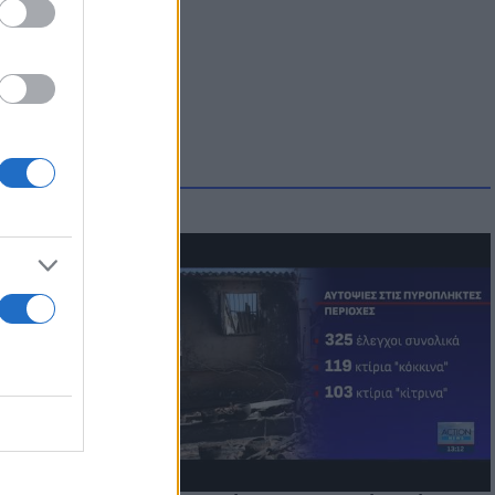
οικίδια! Οι
 στις
τικών ειδών