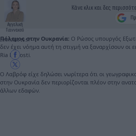
Κάνε κλικ και δες περισσότ
Αγγελική
Γιαννακού
Πόλεμος στην Ουκρανία:
Ο Ρώσος υπουργός Εξωτε
20.07.2022 16:57
δεν έχει νόημα αυτή τη στιγμή να ξαναρχίσουν οι ε
Ria Novosti.
Ο Λαβρόφ είχε δηλώσει νωρίτερα ότι οι γεωγραφικο
στην Ουκρανία δεν περιορίζονται πλέον στην ανα
άλλων εδαφών.