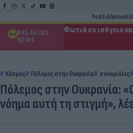
Ροή Ειδήσεων
Ελ
Φωτιά σε ισόγειο κ
BREAKING
NEWS
Κόσμος
Πόλεμος στην Ουκρανία
συνομιλίες
Πόλεμος στην Ουκρανία: «Ο
νόημα αυτή τη στιγμή», λέ