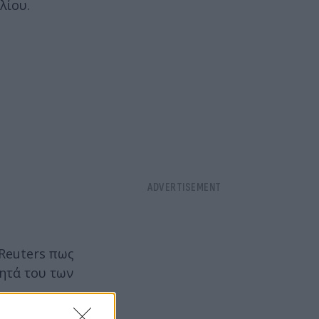
λίου.
 Reuters πως
τητά του των