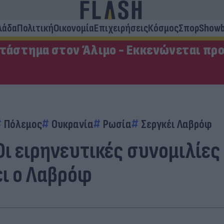
λάδα
Πολιτική
Οικονομία
Επιχειρήσεις
Κόσμος
Σπορ
Showb
ατάστημα στον Άλιμο - Εκκενώνεται πρ
Πόλεμος
Ουκρανία
Ρωσία
Σεργκέι Λαβρόφ
ι ειρηνευτικές συνομιλίες 
ει ο Λαβρόφ