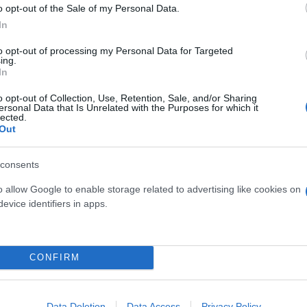
o opt-out of the Sale of my Personal Data.
In
to opt-out of processing my Personal Data for Targeted
ing.
In
o opt-out of Collection, Use, Retention, Sale, and/or Sharing
ersonal Data that Is Unrelated with the Purposes for which it
lected.
Out
consents
o allow Google to enable storage related to advertising like cookies on
evice identifiers in apps.
ός στην παρουσίαση του
Και οι μαϊμούδες έχουν κατ
άδες κόσμου στο γήπεδο
επιστήμονες ρίχνουν φως
σπόρ (video)
"φιλίες" μεταξύ διαφορε
CONFIRM
Data Deletion
Data Access
Privacy Policy