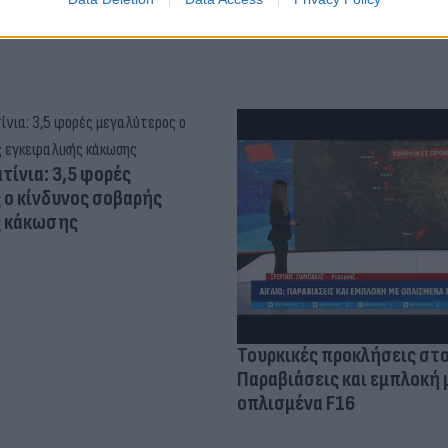
τίνια: 3,5 φορές
 ο κίνδυνος σοβαρής
ς κάκωσης
Τουρκικές προκλήσεις στο
Παραβιάσεις και εμπλοκή 
οπλισμένα F16