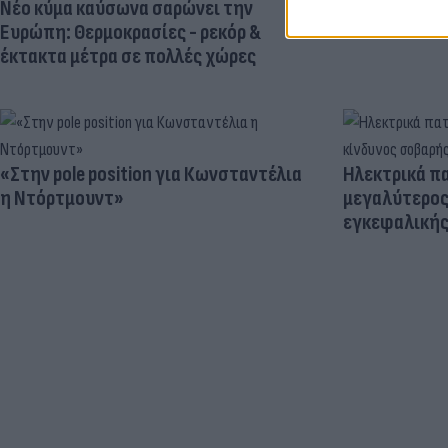
Νέο κύμα καύσωνα σαρώνει την
Ευρώπη: Θερμοκρασίες - ρεκόρ &
έκτακτα μέτρα σε πολλές χώρες
«Στην pole position για Κωνσταντέλια
Ηλεκτρικά πα
η Ντόρτμουντ»
μεγαλύτερος
εγκεφαλική