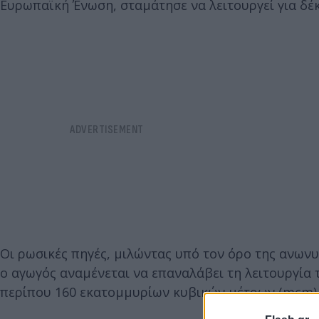
Ευρωπαϊκή Ένωση, σταμάτησε να λειτουργεί για δέκ
Οι ρωσικές πηγές, μιλώντας υπό τον όρο της ανωνυ
ο αγωγός αναμένεται να επαναλάβει τη λειτουργία 
περίπου 160 εκατομμυρίων κυβικών μέτρων (mcm) 