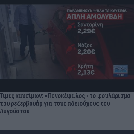
Πανζουρλισμός στην παρουσίαση του Σαλάχ -
Χιλιάδες κόσμου στο γήπεδο της Τραμπζονσπόρ
(video)