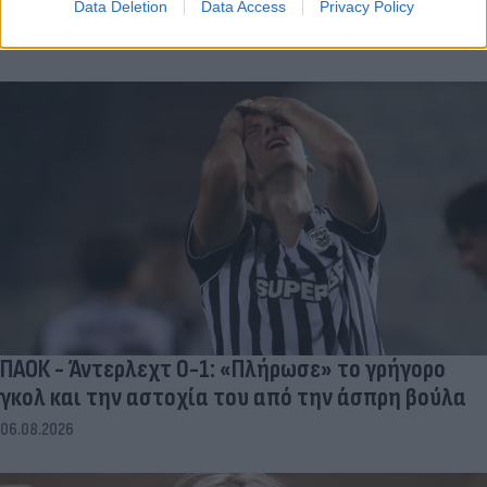
Data Deletion
Data Access
Privacy Policy
ΠΑΟΚ - Άντερλεχτ 0-1: «Πλήρωσε» το γρήγορο
γκολ και την αστοχία του από την άσπρη βούλα
06.08.2026