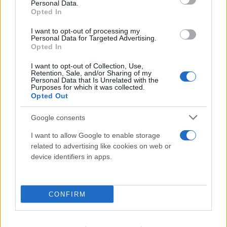
Personal Data.
Opted In
I want to opt-out of processing my
Personal Data for Targeted Advertising.
Opted In
Η χαμηλή στάθμη του Δούναβη στη
I want to opt-out of Collection, Use,
Βουλγαρία αποκάλυψε τη γέφυρα του
Retention, Sale, and/or Sharing of my
Personal Data that Is Unrelated with the
Μεγάλου Κωνσταντίνου
Purposes for which it was collected.
Opted Out
06.08.2026
Google consents
I want to allow Google to enable storage
related to advertising like cookies on web or
device identifiers in apps.
CONFIRM