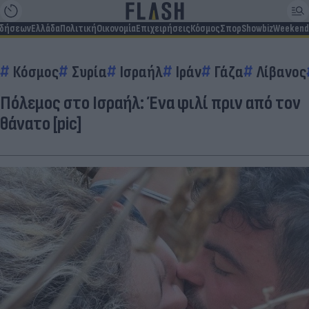
ιδήσεων
Ελλάδα
Πολιτική
Οικονομία
Επιχειρήσεις
Κόσμος
Σπορ
Showbiz
Weekend
Κόσμος
Συρία
Ισραήλ
Ιράν
Γάζα
Λίβανος
Πόλεμος στο Ισραήλ: Ένα φιλί πριν από τον
θάνατο [pic]