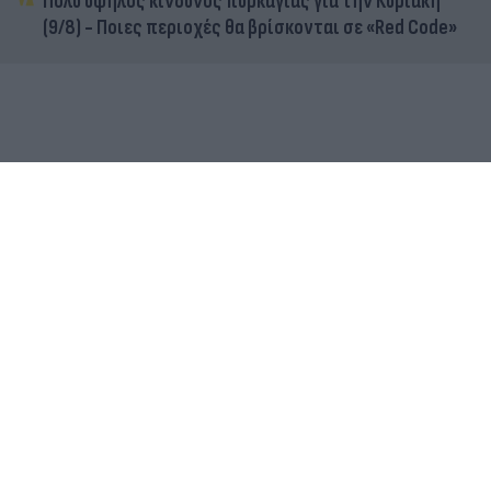
Πολύ υψηλός κίνδυνος πυρκαγιάς για την Κυριακή
(9/8) - Ποιες περιοχές θα βρίσκονται σε «Red Code»