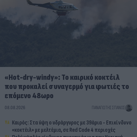
«Hot-dry-windy»: Το καιρικό κοκτέιλ
που προκαλεί συναγερμό για φωτιές το
επόμενο 48ωρο
08.08.2026
ΠΑΝΑΓΙΏΤΗΣ ΣΠΑΝΌΣ
Καιρός: Στα ύψη ο υδράργυρος με 39άρια - Επικίνδυνο
«κοκτέιλ» με μελτέμια, σε Red Code 4 περιοχές