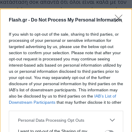
κατάσταση σοκ απαντά ότι όλοι είναι καλά με τον
εικονολήπτη να καταγράφει τις συνέπειες από την
έκρηξη της ρουκέτας.
Flash.gr -
Do Not Process My Personal Information
Όπως αναφέρει ο Guardian, το τηλεοπτικό
If you wish to opt-out of the sale, sharing to third parties, or
processing of your personal or sensitive information for
συνεργείο από τον Λίβανο βρισκόταν μαζί με
targeted advertising by us, please use the below opt-out
άλλους δημοσιογράφους στην περιοχή Γιαρούν
section to confirm your selection. Please note that after your
κοντά στα σύνορα με το Ισραήλ.
opt-out request is processed you may continue seeing
interest-based ads based on personal information utilized by
us or personal information disclosed to third parties prior to
Αξίζει να σημειωθεί πως αν και ο παρουσιαστής
your opt-out. You may separately opt-out of the further
θεώρησε ως δεδομένο πως η ρουκέτα ήρθε από το
disclosure of your personal information by third parties on the
IAB’s list of downstream participants. This information may
Ισραήλ, μέχρι στιγμής δεν έχει υπάρξει κάποια
also be disclosed by us to third parties on the
IAB’s List of
επίσημη επιβεβαίωση από το Τελ Αβίβ.
Downstream Participants
that may further disclose it to other
third parties.
Please note that this website/app uses one or more Google
Personal Data Processing Opt Outs
services and may gather and store information including but
not limited to your visit or usage behaviour. You may click to
I want to opt-out of the Sharing of my