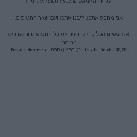
על ידי החמאס שמבצע פשעי מלחמה:
אני מחבק אתכן. ליבנו אתכן ועם שאר החטופים.
אנו עושים הכל כדי להחזיר את כל החטופים והנעדרים
הביתה.
— Benjamin Netanyahu - בנימין נתניהו (@netanyahu)
October 30, 2023