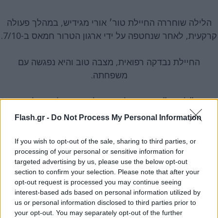
הלילה שוחררה החיילת טור׳ אורי מגידיש, במהלך פעולה
קרקעית, לאחר שנחטפה על ידי ארגון הטרור חמאס ב-7/10.
החיילת נבדקה רפואית, מצבה טוב והיא נפגשה עם
משפחתה.
צה״ל ושב״כ ימשיכו לעשות כל מאמץ על מנת להביא
pic.twitter.com/O59R40qUzB
לשחרור החטופים.
Flash.gr -
Do Not Process My Personal Information
— דובר צה״ל דניאל הגרי - Daniel Hagari (@IDFSpokesperson)
October 30,
2023
If you wish to opt-out of the sale, sharing to third parties, or
processing of your personal or sensitive information for
targeted advertising by us, please use the below opt-out
Ισραηλινή παρουσιάστρια μαθαίνει on air την
section to confirm your selection. Please note that after your
είδηση της απελευθέρωσης
opt-out request is processed you may continue seeing
interest-based ads based on personal information utilized by
Η είδηση της απελευθέρωσης της ομήρου,
us or personal information disclosed to third parties prior to
your opt-out. You may separately opt-out of the further
σκόρπισε χαρά και ελπίδα στους Ισραηλινούς. Είναι