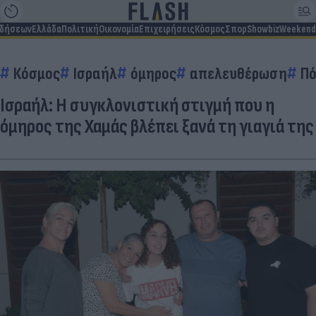
ιδήσεων
Ελλάδα
Πολιτική
Οικονομία
Επιχειρήσεις
Κόσμος
Σπορ
Showbiz
Weekend
Κόσμος
Ισραήλ
όμηρος
απελευθέρωση
Πό
Ισραήλ: Η συγκλονιστική στιγμή που η
όμηρος της Χαμάς βλέπει ξανά τη γιαγιά της