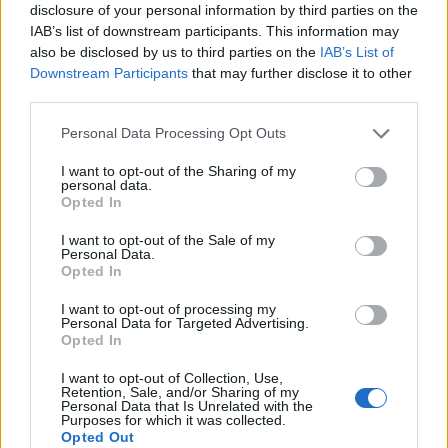
disclosure of your personal information by third parties on the
ενδεικτικό το στιγμιότυπο από την έκφραση
IAB’s list of downstream participants. This information may
δημοσιογράφου που παρουσιάζει δελτίο ειδήσεων
also be disclosed by us to third parties on the
IAB’s List of
Downstream Participants
that may further disclose it to other
και μαθαίνει το χαρμόσυνο νέο στον «αέρα».
third parties.
Προφανώς, δεν χρειάζεται κανείς να γνωρίζει τη
Please note that this website/app uses one or more Google
γλώσσα για να νιώσει την έκπληξη και τον
Personal Data Processing Opt Outs
services and may gather and store information including but
ενθουσιασμό της παρουσιάστριας βλέποντας την
not limited to your visit or usage behaviour. You may click to
I want to opt-out of the Sharing of my
έκφρασή της στον τηλεοπτικό φακό.
personal data.
grant or deny consent to Google and its third-party tags to
Opted In
use your data for below specified purposes in below Google
consent section.
I want to opt-out of the Sale of my
Israeli news anchor finds out during live broadcast
Personal Data.
about rescue of Gaza hostage. You don't need to
Opted In
speak Hebrew to feel her excitement when the
I want to opt-out of processing my
Personal Data for Targeted Advertising.
news is confirmed.
https://t.co/VXlyDXoC4r
Opted In
— Israel Radar (@IsraelRadar_com)
October 30, 2023
I want to opt-out of Collection, Use,
Retention, Sale, and/or Sharing of my
Νετανιάχου: «Σκληρή ψυχολογική
Personal Data that Is Unrelated with the
Purposes for which it was collected.
προπαγάνδα» το βίντεο
Opted Out