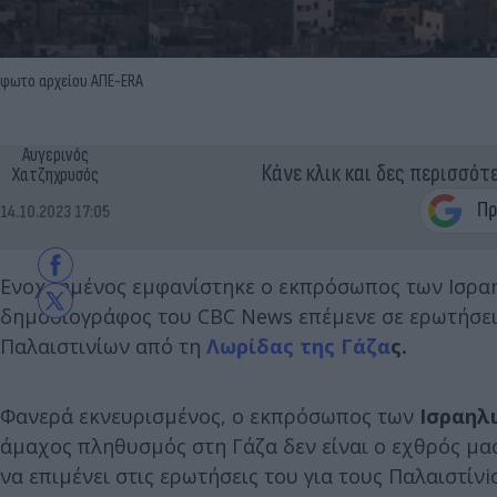
φωτο αρχείου ΑΠΕ-ΕRΑ
Αυγερινός
Κάνε κλικ και δες περισσότ
Χατζηχρυσός
14.10.2023 17:05
Ενοχλημένος εμφανίστηκε ο εκπρόσωπος των Ισρ
δημοσιογράφος του CBC News επέμενε σε ερωτήσεις
Παλαιστινίων από τη
Λωρίδας της
Γάζα
ς.
Φανερά εκνευρισμένος, ο εκπρόσωπος των
Ισραηλ
άμαχος πληθυσμός στη Γάζα δεν είναι ο εχθρός μ
να επιμένει στις ερωτήσεις του για τους Παλαιστίν