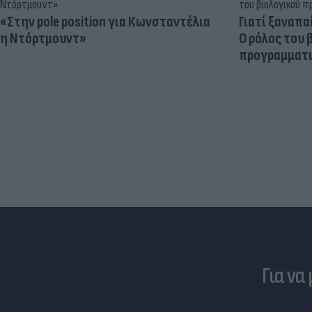
«Στην pole position για Κωνσταντέλια
Γιατί ξαναπα
η Ντόρτμουντ»
Ο ρόλος του 
προγραμματι
Για να