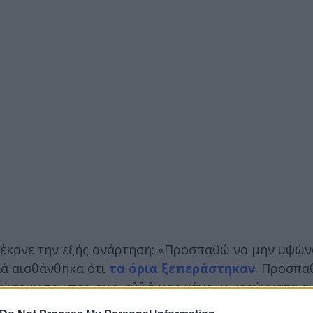
 έκανε την εξής ανάρτηση: «Προσπαθώ να μην υψών
λά αισθάνθηκα ότι
τα όρια ξεπεράστηκαν
. Προσπα
νώσουν την περιοχή, αλλά μας κάνουν κηρύγματα α