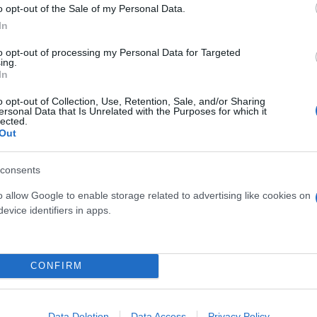
o opt-out of the Sale of my Personal Data.
ερο
Flash.gr
στην αναζήτηση της
Google
In
to opt-out of processing my Personal Data for Targeted
ing.
In
o opt-out of Collection, Use, Retention, Sale, and/or Sharing
ersonal Data that Is Unrelated with the Purposes for which it
lected.
Out
consents
o allow Google to enable storage related to advertising like cookies on
evice identifiers in apps.
ος στο Ισραήλ
CONFIRM
Data Deletion
Data Access
Privacy Policy