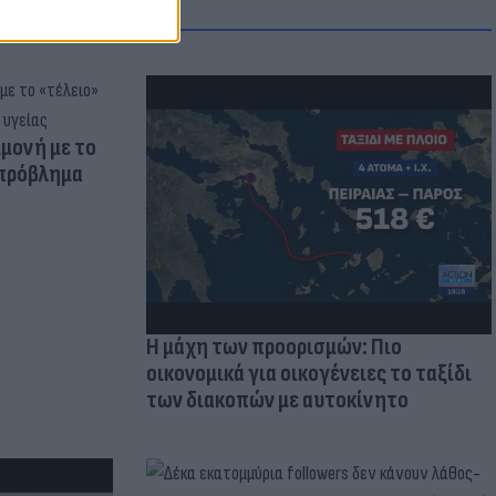
μμονή με το
 πρόβλημα
Η μάχη των προορισμών: Πιο
οικονομικά για οικογένειες το ταξίδι
των διακοπών με αυτοκίνητο