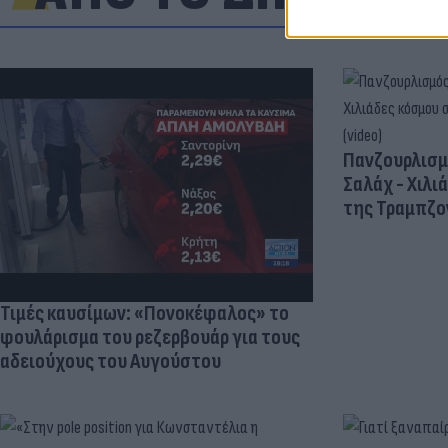
Πανζουρλισμ
Σαλάχ - Χιλι
της Τραμπζον
Τιμές καυσίμων: «Πονοκέφαλος» το
φουλάρισμα του ρεζερβουάρ για τους
αδειούχους του Αυγούστου