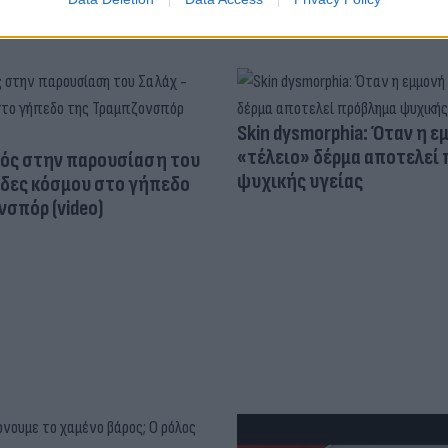
Skin dysmorphia: Όταν η ε
«τέλειο» δέρμα αποτελεί
ός στην παρουσίαση του
ψυχικής υγείας
άδες κόσμου στο γήπεδο
σπόρ (video)