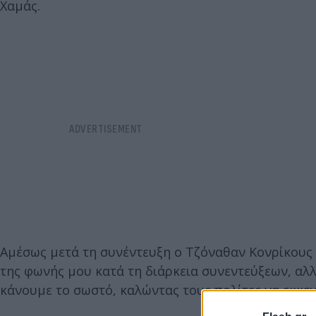
Χαμάς.
Αμέσως μετά τη συνέντευξη ο Τζόναθαν Κονρίκους
της φωνής μου κατά τη διάρκεια συνεντεύξεων, αλ
κάνουμε το σωστό, καλώντας τους πολίτες να εκκε