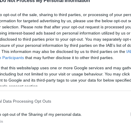
Do Not Process My Personal Information
elt the line of questioning by
@CBCNews
here was to
ans to evacuate, yet get lectured on humanity.
to opt-out of the sale, sharing to third parties, or processing of your per
formation for targeted advertising by us, please use the below opt-out s
r selection. Please note that after your opt-out request is processed y
eing interest-based ads based on personal information utilized by us or
disclosed to third parties prior to your opt-out. You may separately opt-
losure of your personal information by third parties on the IAB’s list of
. This information may also be disclosed by us to third parties on the
IA
Participants
that may further disclose it to other third parties.
 that this website/app uses one or more Google services and may gath
including but not limited to your visit or usage behaviour. You may click 
 to Google and its third-party tags to use your data for below specifi
ogle consent section.
l Data Processing Opt Outs
o opt-out of the Sharing of my personal data.
In