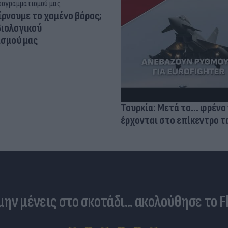
ίρνουμε το χαμένο βάρος;
βιολογικού
σμού μας
Τουρκία: Μετά το... φρένο 
έρχονται στο επίκεντρο τα
 μην μένεις στο σκοτάδι... ακολούθησε το F