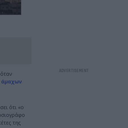
όταν
ν
άμαχων
ει ότι «ο
μοσιογράφο
έτες της