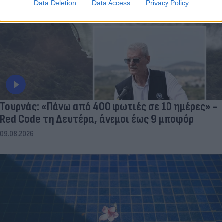
Data Deletion
Data Access
Privacy Policy
Τουρνάς: «Πάνω από 400 φωτιές σε 10 ημέρες» -
Red Code τη Δευτέρα, άνεμοι έως 9 μποφόρ
09.08.2026