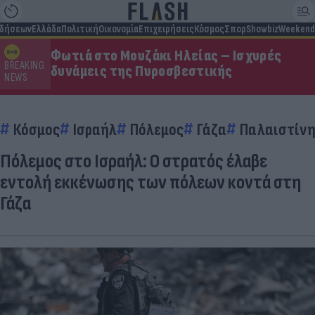
ιδήσεων
Ελλάδα
Πολιτική
Οικονομία
Επιχειρήσεις
Κόσμος
Σπορ
Showbiz
Weekend
Φωτιά στο Μουζάκι Ηλείας – Ισχυρές
BREAKING
δυνάμεις της Πυροσβεστικής
NEWS
Κόσμος
Ισραήλ
Πόλεμος
Γάζα
Παλαιστίν
Πόλεμος στο Ισραήλ: Ο στρατός έλαβε
εντολή εκκένωσης των πόλεων κοντά στη
Γάζα