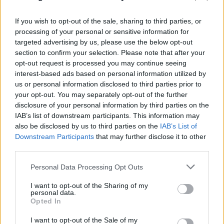
If you wish to opt-out of the sale, sharing to third parties, or
processing of your personal or sensitive information for
targeted advertising by us, please use the below opt-out
section to confirm your selection. Please note that after your
opt-out request is processed you may continue seeing
interest-based ads based on personal information utilized by
us or personal information disclosed to third parties prior to
your opt-out. You may separately opt-out of the further
disclosure of your personal information by third parties on the
IAB’s list of downstream participants. This information may
also be disclosed by us to third parties on the
IAB’s List of
Downstream Participants
that may further disclose it to other
third parties.
Please note that this website/app uses one or more Google
Personal Data Processing Opt Outs
services and may gather and store information including but
not limited to your visit or usage behaviour. You may click to
I want to opt-out of the Sharing of my
personal data.
grant or deny consent to Google and its third-party tags to
Opted In
use your data for below specified purposes in below Google
Μήλος: «Πάρκαρε» ελικόπτερο στο
consent section.
I want to opt-out of the Sale of my