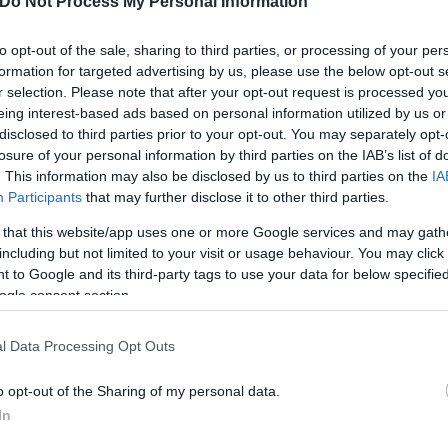
Do Not Process My Personal Information
η – χλευάστηκαν ευρέως για την ποιότητα και την
to opt-out of the sale, sharing to third parties, or processing of your per
formation for targeted advertising by us, please use the below opt-out s
r selection. Please note that after your opt-out request is processed y
eing interest-based ads based on personal information utilized by us or
disclosed to third parties prior to your opt-out. You may separately opt-
losure of your personal information by third parties on the IAB’s list of
. This information may also be disclosed by us to third parties on the
IA
Participants
that may further disclose it to other third parties.
 that this website/app uses one or more Google services and may gath
including but not limited to your visit or usage behaviour. You may click 
 to Google and its third-party tags to use your data for below specifi
ogle consent section.
l Data Processing Opt Outs
o opt-out of the Sharing of my personal data.
In
, ראש מערך ההסברה החליט למנות את משרד התפוצות לאחר