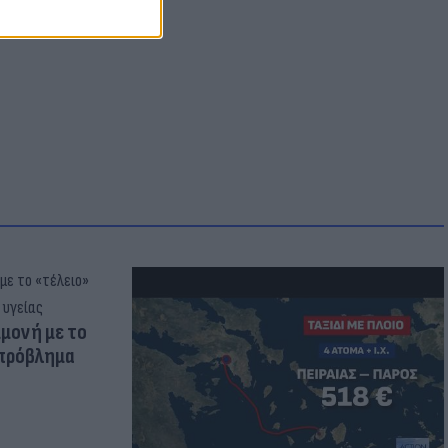
μμονή με το
 πρόβλημα