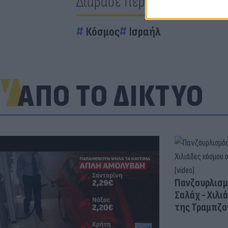
Διάβασε περισσότερα
Κόσμος
Ισραήλ
ΑΠΟ ΤΟ ΔΙΚΤΥΟ
Πανζουρλισμ
Σαλάχ - Χιλι
της Τραμπζον