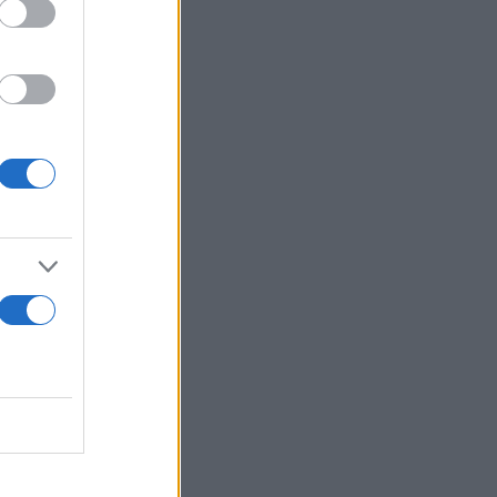
הבינלאומית ל.
אני מכבדת א.
למשרד התפוצות יש הרבה יותר משאבים, כוח אדם, סמכויות ויחידות סמך מאשר למשרד ההסברה שקיבל את התקציב הראשוני…