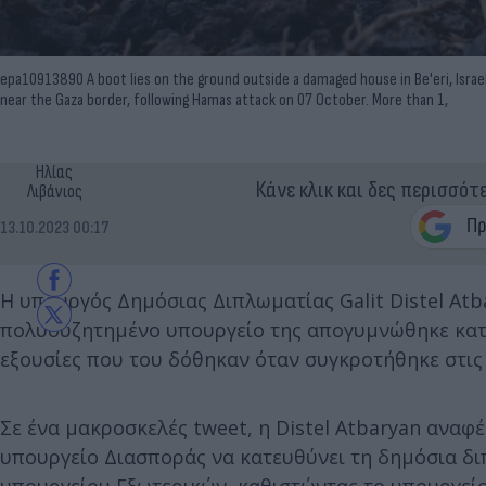
epa10913890 A boot lies on the ground outside a damaged house in Be'eri, Israel, 
near the Gaza border, following Hamas attack on 07 October. More than 1,
Ηλίας
Κάνε κλικ και δες περισσότ
Λιβάνιος
13.10.2023 00:17
Η υπουργός Δημόσιας Διπλωματίας Galit Distel Atb
πολυσυζητημένο υπουργείο της απογυμνώθηκε κατά 
εξουσίες που του δόθηκαν όταν συγκροτήθηκε στις 
Σε ένα μακροσκελές tweet, η Distel Atbaryan αναφ
υπουργείο Διασποράς να κατευθύνει τη δημόσια δ
υπουργείου Εξωτερικών, καθιστώντας το υπουργείο