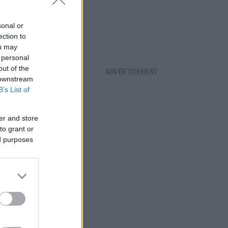
sonal or
ection to
ou may
 personal
out of the
 downstream
B’s List of
er and store
to grant or
ed purposes
בתחילת השבוע