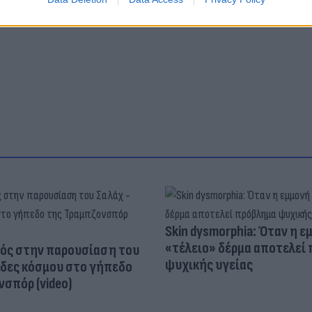
Skin dysmorphia: Όταν η ε
«τέλειο» δέρμα αποτελεί
ός στην παρουσίαση του
ψυχικής υγείας
άδες κόσμου στο γήπεδο
σπόρ (video)