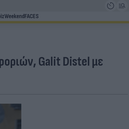
iz
Weekend
FACES
ριών, Galit Distel με