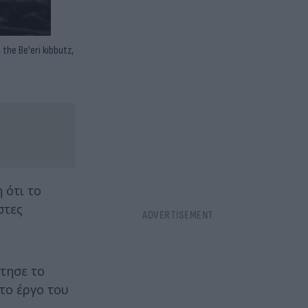
 the Be'eri kibbutz,
 ότι το
στες
ότησε το
το έργο του