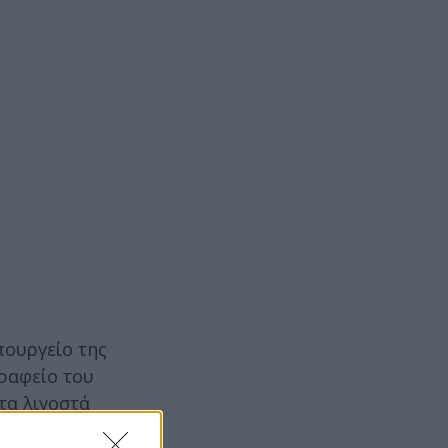
πουργείο της
γραφείο του
τα λιγοστά
θέση της