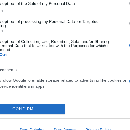
o opt-out of the Sale of my Personal Data.
צד הפעילות השוטפת של משרד החוץ
In
ת ההחלטה הזאת
to opt-out of processing my Personal Data for Targeted
ing.
In
o opt-out of Collection, Use, Retention, Sale, and/or Sharing
גלית דיסטל אטב (@GalitDistel)
October 12, 2023
ersonal Data that Is Unrelated with the Purposes for which it
lected.
Out
ερο
Flash.gr
στην αναζήτηση της
Google
consents
o allow Google to enable storage related to advertising like cookies on
evice identifiers in apps.
CONFIRM
Data Deletion
Data Access
Privacy Policy