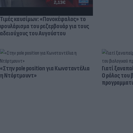
Τιμές καυσίμων: «Πονοκέφαλος» το
φουλάρισμα του ρεζερβουάρ για τους
αδειούχους του Αυγούστου
«Στην pole position για Κωνσταντέλια
Γιατί ξαναπα
η Ντόρτμουντ»
Ο ρόλος του 
προγραμματι