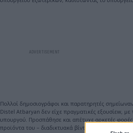
Πολλοί δημοσιογράφοι και παρατηρητές σημείωναν κ
Distel Atbaryan δεν είχε πραγματικές εξουσίεw, με
υπουργού. Προσπάθησε και απέτυχε αρκετές φορές ν
προϊόντα του – διαδικτυακά βίντεο και αναρτήσει