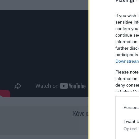
Flash.gr -
If you wish 
sensitive in
confirm you
continue se
information 
further disc
participants
Downstream 
Please note
information 
deny consent
in below Go
Persona
Κάνε κλικ και δες περισσότ
I want t
Opted 