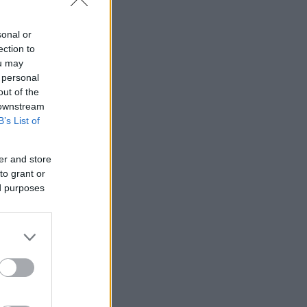
sonal or
ection to
ou may
 personal
out of the
 downstream
B’s List of
er and store
to grant or
ed purposes