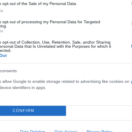
o opt-out of the Sale of my Personal Data.
In
to opt-out of processing my Personal Data for Targeted
ing.
In
o opt-out of Collection, Use, Retention, Sale, and/or Sharing
ersonal Data that Is Unrelated with the Purposes for which it
lected.
Out
ουκέτες
Πόλεμος στο Ισραήλ
Iron Dome
consents
o allow Google to enable storage related to advertising like cookies on
evice identifiers in apps.
CONFIRM
Data Deletion
Data Access
Privacy Policy