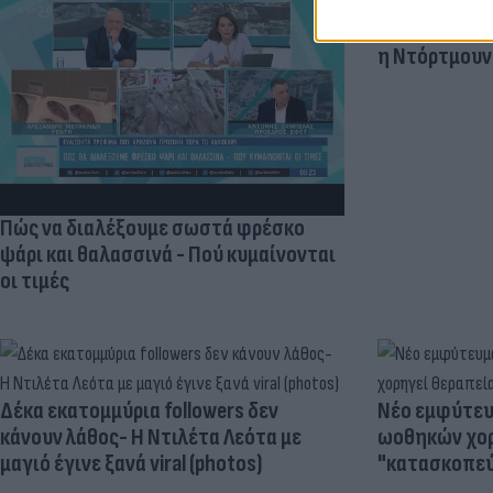
«Στην pole p
η Ντόρτμουν
Πώς να διαλέξουμε σωστά φρέσκο
ψάρι και θαλασσινά - Πού κυμαίνονται
οι τιμές
Δέκα εκατομμύρια followers δεν
Νέο εμφύτευμ
κάνουν λάθος- Η Ντιλέτα Λεότα με
ωοθηκών χορ
μαγιό έγινε ξανά viral (photos)
"κατασκοπεύ