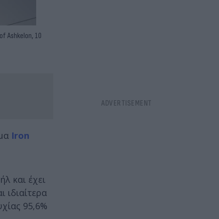
 of Ashkelon, 10
ημα
Iron
ήλ και έχει
ι ιδιαίτερα
υχίας 95,6%