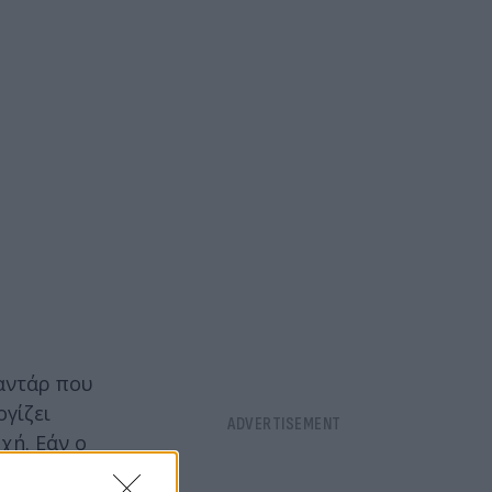
ραντάρ που
γίζει
χή. Εάν ο
 στον αέρα.