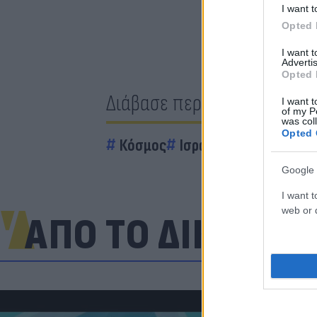
I want t
Opted 
I want 
Advertis
Opted 
Διάβασε περισσότερα
I want t
of my P
was col
Opted 
Κόσμος
Ισραήλ
Πόλεμος
ρ
Google 
I want t
web or d
ΑΠΟ ΤΟ ΔΙΚΤΥΟ