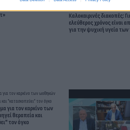
osition για Κωνσταντέλια
τ»
Καλοκαιρινές διακοπές: Γι
ελεύθερος χρόνος είναι α
για την ψυχική υγεία των
α για τον καρκίνο των
ηγεί θεραπεία και
ει" τον όγκο