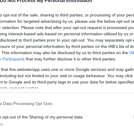
Do Not Process My Personal Information
to opt-out of the sale, sharing to third parties, or processing of your per
formation for targeted advertising by us, please use the below opt-out s
r selection. Please note that after your opt-out request is processed y
eing interest-based ads based on personal information utilized by us or
disclosed to third parties prior to your opt-out. You may separately opt-
losure of your personal information by third parties on the IAB’s list of
. This information may also be disclosed by us to third parties on the
IA
Participants
that may further disclose it to other third parties.
 that this website/app uses one or more Google services and may gath
including but not limited to your visit or usage behaviour. You may click 
 to Google and its third-party tags to use your data for below specifi
ogle consent section.
l Data Processing Opt Outs
ερο
Flash.gr
στην αναζήτηση της
Google
o opt-out of the Sharing of my personal data.
In