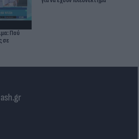
για να έχουν πλεονέκτημα
ιμα: Πού
ς σε
lash.gr