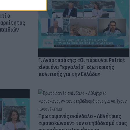
ατί ο
παραίτητος
 παιδιών
Γ. Αναστασάκης: «Οι πύραυλοι Patriot
είναι ένα "εργαλείο" εξωτερικής
πολιτικής για την Ελλάδα»
Πρωτοφανές σκάνδαλο - Aθλήτριες
«φουσκώνουν» τον στηθόδεσμό τους