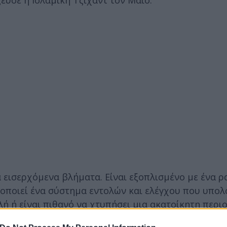
τα εισερχόμενα βλήματα. Είναι εξοπλισμένο με ένα 
οποιεί ένα σύστημα εντολών και ελέγχου που υπολο
ή ή είναι πιθανό να χτυπήσει μια ακατοίκητη περιο
ξεύει πυραύλους από το έδαφος για να καταστρέψει