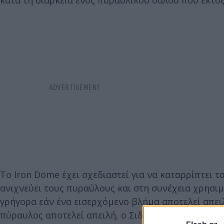
Το Iron Dome έχει σχεδιαστεί για να καταρρίπτει 
ανιχνεύει τους πυραύλους και στη συνέχεια χρησιμ
γρήγορα εάν ένα εισερχόμενο βλήμα αποτελεί απειλ
πύραυλος αποτελεί απειλή, ο Σιδηρούς Θόλος εκτο