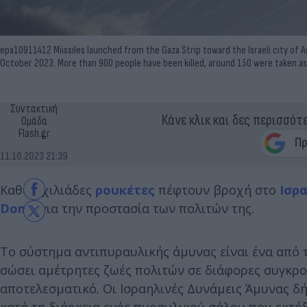
epa10911412 Miissiles launched from the Gaza Strip toward the Israeli city of A
October 2023. More than 900 people have been killed, around 150 were taken as
Συντακτική
Κάνε κλικ και δες περισσότ
Ομάδα
Flash.gr
11.10.2023 21:39
Καθώς χιλιάδες
ρουκέτες
πέφτουν βροχή στο
Ισρ
Dome
για την προστασία των πολιτών της.
Το σύστημα αντιπυραυλικής άμυνας είναι ένα από τ
σώσει αμέτρητες ζωές πολιτών σε διάφορες συγκρούσ
αποτελεσματικό. Οι Ισραηλινές Δυνάμεις Άμυνας δ
κατά τη διάρκεια ενός πυραυλικού σάλου που εκτόξ