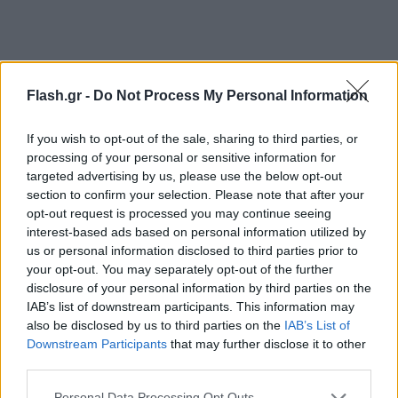
Flash.gr -
Do Not Process My Personal Information
If you wish to opt-out of the sale, sharing to third parties, or
processing of your personal or sensitive information for
targeted advertising by us, please use the below opt-out
section to confirm your selection. Please note that after your
opt-out request is processed you may continue seeing
interest-based ads based on personal information utilized by
us or personal information disclosed to third parties prior to
your opt-out. You may separately opt-out of the further
disclosure of your personal information by third parties on the
Η Επιτροπή θα συνεδριάσει στο Υπουργείο
IAB’s list of downstream participants. This information may
Κλιματικής Κρίσης και Πολιτικής Προστασίας εκ
also be disclosed by us to third parties on the
IAB’s List of
νέου αύριο το μεσημέρι στις 12:00 και στις 13:00
Downstream Participants
that may further disclose it to other
θα πραγματοποιηθεί Διυπουργική Επιτροπή με
third parties.
στόχο τον επιχειρησιακό συντονισμό όλων των
Please note that this website/app uses one or more Google
Personal Data Processing Opt Outs