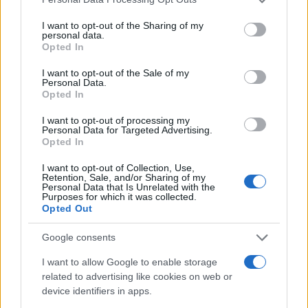
εμπλεκόμενων υπουργείων και φορέων.
services and may gather and store information including but
not limited to your visit or usage behaviour. You may click to
I want to opt-out of the Sharing of my
personal data.
grant or deny consent to Google and its third-party tags to
Opted In
Σε ποιες περιοχές θα χιονίσει -10 βαθμούς
use your data for below specified purposes in below Google
consent section.
κάτω η θερμοκρασία
I want to opt-out of the Sale of my
Personal Data.
Opted In
Σύμφωνα με την ΕΜΥ, επιδείνωση θα παρουσιάσει
I want to opt-out of processing my
Personal Data for Targeted Advertising.
ο καιρός στη χώρα μας από τις μεσημβρινές ώρες
Opted In
του Σαββάτου και από τα βόρεια με αισθητή πτώση
I want to opt-out of Collection, Use,
της θερμοκρασίας (της τάξεως των 8 - 10 βαθμών
Retention, Sale, and/or Sharing of my
Personal Data that Is Unrelated with the
Κελσίου) και χιονοπτώσεις κυρίως στην κεντρική
Purposes for which it was collected.
και τη βόρεια ηπειρωτική χώρα.
Opted Out
Google consents
I want to allow Google to enable storage
related to advertising like cookies on web or
device identifiers in apps.