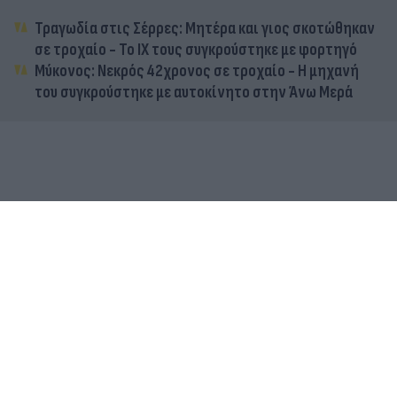
Τραγωδία στις Σέρρες: Μητέρα και γιος σκοτώθηκαν
σε τροχαίο - Το ΙΧ τους συγκρούστηκε με φορτηγό
Μύκονος: Νεκρός 42χρονος σε τροχαίο - Η μηχανή
του συγκρούστηκε με αυτοκίνητο στην Άνω Μερά