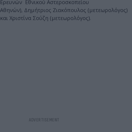
Ερευνών Εθνικού Αστεροσκοπείου
Αθηνών), Δημήτριος Ζιακόπουλος (μετεωρολόγος)
και Χριστίνα Σούζη (μετεωρολόγος).