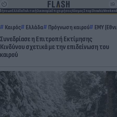
ιδήσεων
Ελλάδα
Πολιτική
Οικονομία
Επιχειρήσεις
Κόσμος
Σπορ
Showbiz
Weekend
Καιρός
Ελλάδα
Πρόγνωση καιρού
ΕΜΥ (Εθν
Συνεδρίασε η Επιτροπή Εκτίμησης
Κινδύνου σχετικά με την επιδείνωση του
καιρού