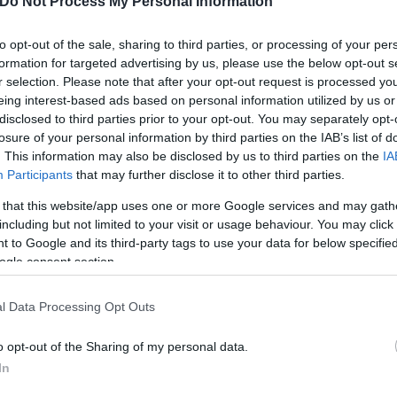
Do Not Process My Personal Information
to opt-out of the sale, sharing to third parties, or processing of your per
formation for targeted advertising by us, please use the below opt-out s
r selection. Please note that after your opt-out request is processed y
eing interest-based ads based on personal information utilized by us or
disclosed to third parties prior to your opt-out. You may separately opt-
losure of your personal information by third parties on the IAB’s list of
α όνειρα και τους στόχους μο
. This information may also be disclosed by us to third parties on the
IA
Participants
that may further disclose it to other third parties.
ίλα»
 that this website/app uses one or more Google services and may gath
including but not limited to your visit or usage behaviour. You may click 
 to Google and its third-party tags to use your data for below specifi
ogle consent section.
τόχους μου κατάφερα να βγω από τη μαυρίλα και ν
είπε η Μαρία Πολύζου.
l Data Processing Opt Outs
o opt-out of the Sharing of my personal data.
In