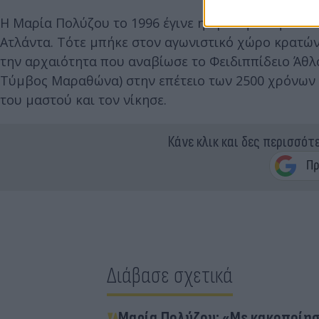
Η Μαρία Πολύζου το 1996 έγινε η πρώτη Ελληνίδα
Ατλάντα. Τότε μπήκε στον αγωνιστικό χώρο κρατών
την αρχαιότητα που αναβίωσε το Φειδιππίδειο Άθλ
Τύμβος Μαραθώνα) στην επέτειο των 2500 χρόνων 
του μαστού και τον νίκησε.
Κάνε κλικ και δες περισσότ
Διάβασε σχετικά
Μαρία Πολύζου: «Με κακοποίησ