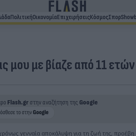
λάδα
Πολιτική
Οικονομία
Επιχειρήσεις
Κόσμος
Σπορ
Showb
ς μου με βίαζε από 11 ετών
ερο
Flash.gr
στην αναζήτηση της
Google
χρόνως γενναία αποκάλυψη για τη ζωή της, προέβη