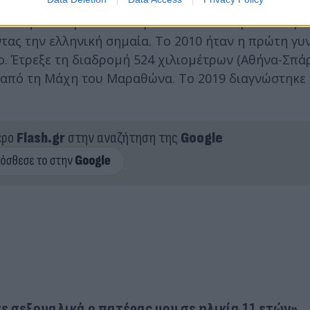
 που αγωνίστηκε στον Μαραθώνιο σε Ολυμπιακούς Α
τας την ελληνική σημαία. Το 2010 ήταν η πρώτη γυ
ο. Έτρεξε τη διαδρομή 524 χιλιομέτρων (Αθήνα-Σπά
από τη Μάχη του Μαραθώνα. Το 2019 διαγνώστηκε 
ερο
Flash.gr
στην αναζήτηση της
Google
ε σεξουαλικά ο πατέρας μου σε ηλικία 11 ετών»