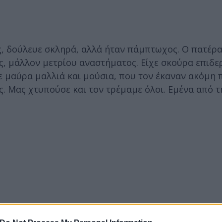
, δούλευε σκληρά, αλλά ήταν πάμπτωχος. Ο πατέρα
ς, μάλλον μετρίου αναστήματος. Είχε σκούρα επιδε
ε μαύρα μαλλιά και μούσια, που τον έκαναν ακόμη 
ος. Μας χτυπούσε και τον τρέμαμε όλοι. Εμένα από τ