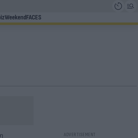
iz
Weekend
FACES
 η