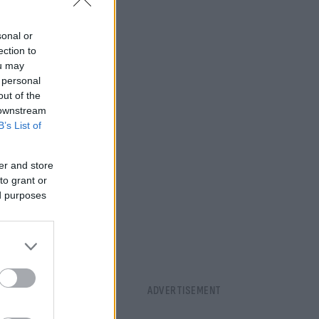
sonal or
ection to
ou may
 personal
out of the
 downstream
υ
B’s List of
er and store
to grant or
ed purposes
α προχωρήσω