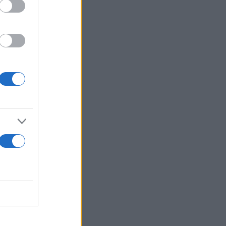
υ.
 μου, αλλά
ίδειο