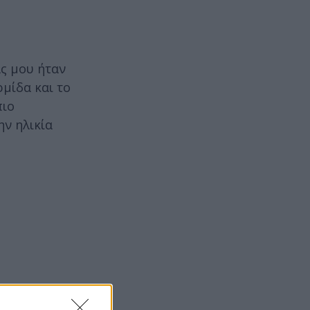
ς μου ήταν
ρμίδα και το
πιο
ην ηλικία