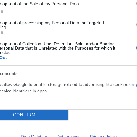
o opt-out of the Sale of my Personal Data.
In
to opt-out of processing my Personal Data for Targeted
ing.
In
o opt-out of Collection, Use, Retention, Sale, and/or Sharing
ersonal Data that Is Unrelated with the Purposes for which it
lected.
Out
ην ομορφιά που χρειαζόμουν την έφτιαχνα μέσα μο
consents
να μην είμαι εντελώς εκεί όπου βρισκόταν το σώμα
o allow Google to enable storage related to advertising like cookies on
 ψυχή μου», γράφει μεταξύ άλλων στο βιβλίο της.
evice identifiers in apps.
ίκα που αναβίωσε το Φειδιππ
CONFIRM
Data Deletion
Data Access
Privacy Policy