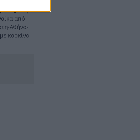
γώνες, στην
ναίκα από
ρτη-Αθήνα-
με καρκίνο