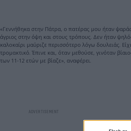
«Γεννήθηκα στην Πάτρα, ο πατέρας μου ήταν ψαράς
άγριος στην όψη και στους τρόπους. Δεν ήταν ψηλό
καλοκαίρι μαύριζε περισσότερο λόγω δουλειάς. Είχ
τρομακτικό. Έπινε και, όταν μεθούσε, γινόταν βίαι
των 11-12 ετών με βίαζε», αναφέρει.