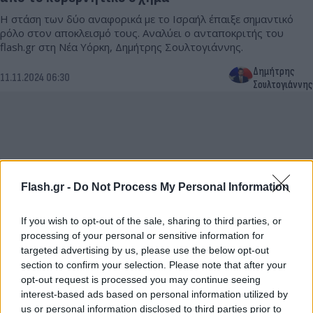
Η στάση των δύο αναφορικά με το Ισραήλ έπαιξε σημαντικό
ρόλο στον αποκλεισμό τους. Αναλύει ο ανταποκριτής του
flash.gr στη Νέα Υόρκη, Δημήτρης Σουλτογιάννης.
Δημήτρης
11.11.2024 06:30
Σουλτογιάννης
Flash.gr -
Do Not Process My Personal Information
If you wish to opt-out of the sale, sharing to third parties, or
processing of your personal or sensitive information for
targeted advertising by us, please use the below opt-out
section to confirm your selection. Please note that after your
Μιλτιάδης Βαρβιτσιώτης: Συνάντηση με Μάικ
opt-out request is processed you may continue seeing
Πομπέο στην Ουάσινγκτον
interest-based ads based on personal information utilized by
us or personal information disclosed to third parties prior to