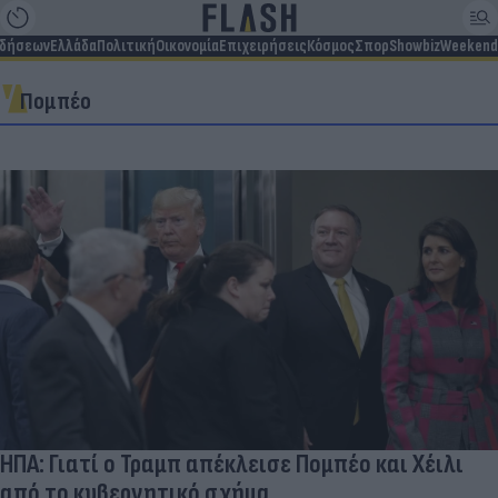
ιδήσεων
Ελλάδα
Πολιτική
Οικονομία
Επιχειρήσεις
Κόσμος
Σπορ
Showbiz
Weekend
Πομπέο
ΗΠΑ: Γιατί ο Τραμπ απέκλεισε Πομπέο και Χέιλι
από το κυβερνητικό σχήμα