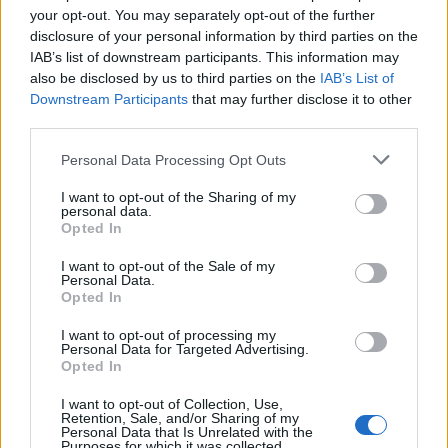
Γιώργος
your opt-out. You may separately opt-out of the further
15.03.2022 23:25
Δημητρόπουλος
disclosure of your personal information by third parties on the
IAB’s list of downstream participants. This information may
also be disclosed by us to third parties on the
IAB’s List of
Downstream Participants
that may further disclose it to other
third parties.
Please note that this website/app uses one or more Google
Personal Data Processing Opt Outs
services and may gather and store information including but
not limited to your visit or usage behaviour. You may click to
I want to opt-out of the Sharing of my
personal data.
grant or deny consent to Google and its third-party tags to
Opted In
use your data for below specified purposes in below Google
consent section.
I want to opt-out of the Sale of my
Personal Data.
Opted In
Πομπέο ευχές 2021: Πρωτοχρονιάτικο tweet με
τη φωτογραφία του Παρθενώνα
I want to opt-out of processing my
Personal Data for Targeted Advertising.
Παναγιώτης
Opted In
01.01.2021 10:14
Αλεξανδρόπουλος
I want to opt-out of Collection, Use,
Retention, Sale, and/or Sharing of my
Personal Data that Is Unrelated with the
Purposes for which it was collected.