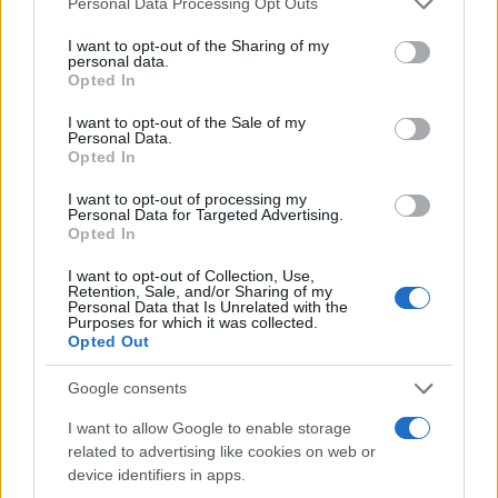
Personal Data Processing Opt Outs
άγχος, την αυτοαμφισβήτηση και την
services and may gather and store information including but
αυτοκατάκριση επειδή δεν καταφέρνει να
not limited to your visit or usage behaviour. You may click to
I want to opt-out of the Sharing of my
personal data.
grant or deny consent to Google and its third-party tags to
ολοκληρώσει τις υποχρεώσεις του.
Opted In
use your data for below specified purposes in below Google
consent section.
I want to opt-out of the Sale of my
Personal Data.
Ποια συμβουλή θα δίνατε στους αναγνώστες σε
Opted In
σχέση με τον χρόνο;
I want to opt-out of processing my
Personal Data for Targeted Advertising.
Opted In
Xρειάζεται να κρατάμε τα γκέμια των 4 αλόγων (4
στοιχείων), όπως ο Ηνίοχος. Να κοιτάμε δηλαδή
I want to opt-out of Collection, Use,
Retention, Sale, and/or Sharing of my
μπροστά. Το είπε και ο Χριστός, όταν μας
Personal Data that Is Unrelated with the
Purposes for which it was collected.
προέτρεψε να μην κοιτάμε πίσω κατά το όργωμα
Opted Out
και τη σπορά. Δηλαδή να μην κοιτάμε το παρελθόν
που έχει σωρεία λαθών να επιδείξει για τον καθένα
Google consents
από εμάς και αυτό μας ακινητοποιεί. Ούτε στο
I want to allow Google to enable storage
μέλλον γιατί και αυτό είναι άγνωστο και μας
related to advertising like cookies on web or
device identifiers in apps.
φοβίζει. Πρέπει να μένουμε στο παρόν, στο ΤΩΡΑ