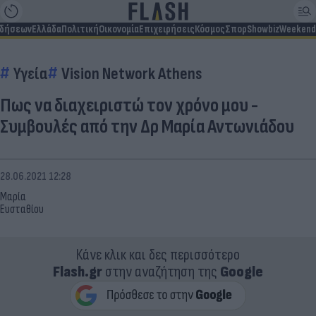
ιδήσεων
Ελλάδα
Πολιτική
Οικονομία
Επιχειρήσεις
Κόσμος
Σπορ
Showbiz
Weekend
Υγεία
Vision Network Athens
Πως να διαχειριστώ τον χρόνο μου -
Συμβουλές από την Δρ Μαρία Αντωνιάδου
28.06.2021 12:28
Μαρία
Ευσταθίου
Κάνε κλικ και δες περισσότερο
Flash.gr
στην αναζήτηση της
Google