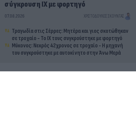
σύγκρουση ΙΧ με φορτηγό
07.08.2026
ΧΡΙΣΤΌΔΟΥΛΟΣ ΣΚΟΎΝΤΑΣ
Τραγωδία στις Σέρρες: Μητέρα και γιος σκοτώθηκαν
σε τροχαίο - Το ΙΧ τους συγκρούστηκε με φορτηγό
Μύκονος: Νεκρός 42χρονος σε τροχαίο - Η μηχανή
του συγκρούστηκε με αυτοκίνητο στην Άνω Μερά