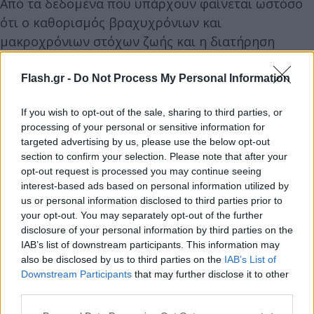
Από τα δεδομένα που υπάρχουν φαίνεται ωστόσο
ότι ο καθορισμός βραχυχρόνιων και
μακροχρόνιων στόχων ζωής και η διατήρηση
διαφόρων μορφών αρχείων καταγραφής του
χρόνου είναι σημαντικές τεχνικές για την
Flash.gr -
Do Not Process My Personal Information
αποτελεσματική διαχείριση του χρόνου. Όμως η
If you wish to opt-out of the sale, sharing to third parties, or
διαχείριση του χρόνου δεν βρίσκεται στο να
processing of your personal or sensitive information for
μαθαίνει κανείς κόλπα, στο να κινηθεί γρηγορότερα
targeted advertising by us, please use the below opt-out
ή να κάνει τα πάντα με μηχανική
section to confirm your selection. Please note that after your
opt-out request is processed you may continue seeing
αποτελεσματικότητα. Σημασία δίνουν όλοι οι
interest-based ads based on personal information utilized by
μελετητές στο να δημιουργούμε μέρες που θα
us or personal information disclosed to third parties prior to
έχουν νόημα για μας και θα μας ανταμείψουν αλλά
your opt-out. You may separately opt-out of the further
και θα έχουμε ένα αίσθημα ικανοποίησης με την
disclosure of your personal information by third parties on the
IAB’s list of downstream participants. This information may
εκπλήρωση καθενός από τα καθήκοντά μας. Αυτό
also be disclosed by us to third parties on the
IAB’s List of
σημαίνει όμως ότι πρέπει να γίνεται μία διάκριση,
Downstream Participants
that may further disclose it to other
ιεράρχηση και προτεραιοποίηση των καθημερινών
third parties.
καθηκόντων ώστε να μην εξωθείται το άτομο στο
Please note that this website/app uses one or more Google