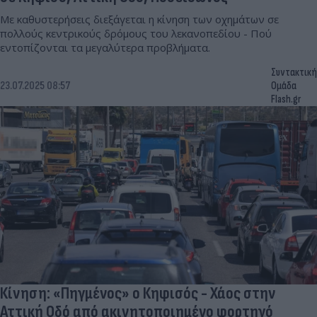
Με καθυστερήσεις διεξάγεται η κίνηση των οχημάτων σε
πολλούς κεντρικούς δρόμους του λεκανοπεδίου - Πού
εντοπίζονται τα μεγαλύτερα προβλήματα.
Συντακτική
23.07.2025 08:57
Ομάδα
Flash.gr
Κίνηση: «Πηγμένος» ο Κηφισός - Χάος στην
Αττική Οδό από ακινητοποιημένο φορτηγό