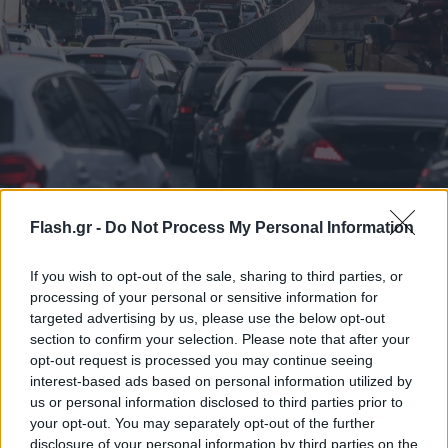
Κίνηση για «γερά νεύρα» - Χαμός σε Κηφισό,
Κηφισίας, Μεσογείων, Αττική Οδό
Flash.gr -
Do Not Process My Personal Information
Με τεράστια αποθέματα υπομονής πρέπει να οπλιστούν όσοι
If you wish to opt-out of the sale, sharing to third parties, or
επιχειρήσουν να διασχίσουν σήμερα το λεκανοπέδιο της
processing of your personal or sensitive information for
Αττικής - Δείτε που καταγράφονται προβλήματα
targeted advertising by us, please use the below opt-out
Συντακτική
section to confirm your selection. Please note that after your
12.06.2025 08:51
Ομάδα
opt-out request is processed you may continue seeing
Flash.gr
interest-based ads based on personal information utilized by
us or personal information disclosed to third parties prior to
your opt-out. You may separately opt-out of the further
disclosure of your personal information by third parties on the