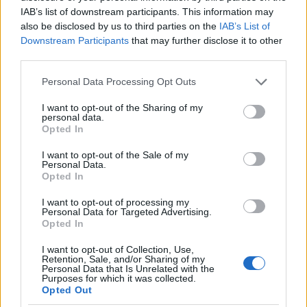
IAB’s list of downstream participants. This information may
also be disclosed by us to third parties on the
IAB’s List of
Downstream Participants
that may further disclose it to other
third parties.
Please note that this website/app uses one or more Google
Personal Data Processing Opt Outs
services and may gather and store information including but
not limited to your visit or usage behaviour. You may click to
I want to opt-out of the Sharing of my
personal data.
grant or deny consent to Google and its third-party tags to
Opted In
Τροχαίο στην Ποσειδώνος: Ελεύθερος υπό όρους ο
use your data for below specified purposes in below Google
consent section.
οδηγός ταξί που «καρφώθηκε» στο
I want to opt-out of the Sale of my
Personal Data.
απορριμματοφόρο
Opted In
Κατά πληροφορίες ο οδηγός ενώπιον του ανακριτή υποστήριξε
I want to opt-out of processing my
ότι δεν θυμάται τι συνέβη.
Personal Data for Targeted Advertising.
Opted In
Δημήτρης
10.06.2025 16:21
Δαμιανός
I want to opt-out of Collection, Use,
Retention, Sale, and/or Sharing of my
Personal Data that Is Unrelated with the
Purposes for which it was collected.
Opted Out