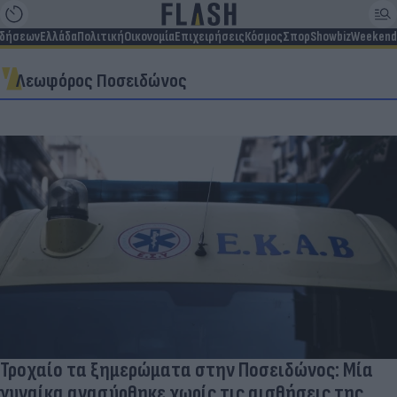
ιδήσεων
Ελλάδα
Πολιτική
Οικονομία
Επιχειρήσεις
Κόσμος
Σπορ
Showbiz
Weekend
Λεωφόρος Ποσειδώνος
Τροχαίο τα ξημερώματα στην Ποσειδώνος: Μία
γυναίκα ανασύρθηκε χωρίς τις αισθήσεις της