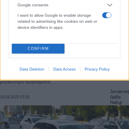
Google consents
I want to allow Google to enable storage
related to advertising like cookies on web or
device identifiers in apps.
CONFIRM
Κίνηση: Μεγάλο μποτιλιάρισμα στην Αθηνών -
Λαμίας μετά από τροχαίο με 3 φορτηγά
Data Deletion
Data Access
Privacy Policy
Σημαντικές καθυστερήσεις για τους οδηγούς σε πολλούς
κεντρικούς δρόμους της Αττικής. Πού καταγράφονται τα
μεγαλύτερα προβλήματα.
Συντακτική
10.06.2025 07:39
Ομάδα
Flash.gr