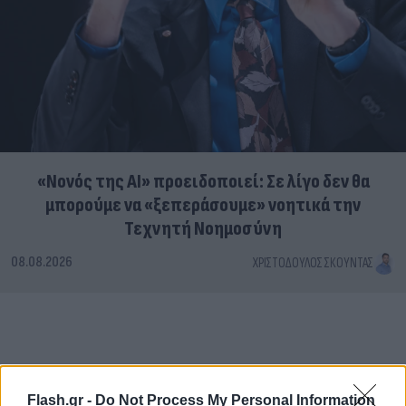
«Νονός της AI» προειδοποιεί: Σε λίγο δεν θα
μπορούμε να «ξεπεράσουμε» νοητικά την
Τεχνητή Νοημοσύνη
08.08.2026
ΧΡΙΣΤΌΔΟΥΛΟΣ ΣΚΟΎΝΤΑΣ
Flash.gr -
Do Not Process My Personal Information