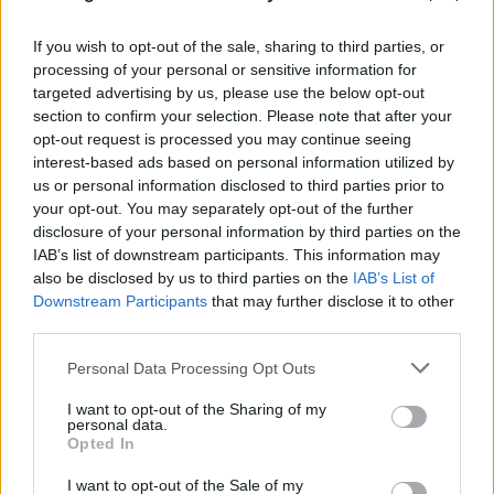
If you wish to opt-out of the sale, sharing to third parties, or
processing of your personal or sensitive information for
targeted advertising by us, please use the below opt-out
section to confirm your selection. Please note that after your
opt-out request is processed you may continue seeing
interest-based ads based on personal information utilized by
us or personal information disclosed to third parties prior to
your opt-out. You may separately opt-out of the further
disclosure of your personal information by third parties on the
IAB’s list of downstream participants. This information may
also be disclosed by us to third parties on the
IAB’s List of
Downstream Participants
that may further disclose it to other
third parties.
Please note that this website/app uses one or more Google
Personal Data Processing Opt Outs
services and may gather and store information including but
not limited to your visit or usage behaviour. You may click to
I want to opt-out of the Sharing of my
personal data.
grant or deny consent to Google and its third-party tags to
Opted In
use your data for below specified purposes in below Google
consent section.
I want to opt-out of the Sale of my