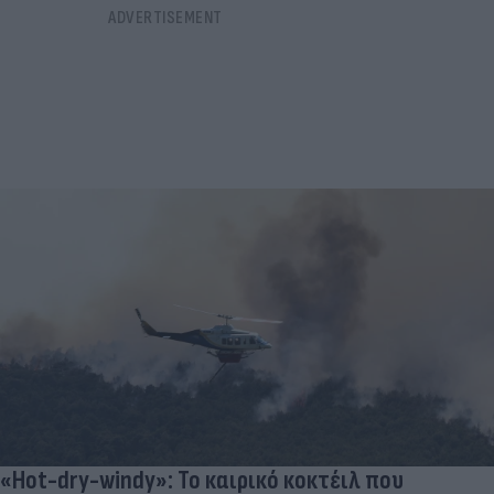
«Hot-dry-windy»: Το καιρικό κοκτέιλ που