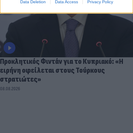
Data Deletion
Data Access
Privacy Policy
Προκλητικός Φιντάν για το Κυπριακό: «Η
ειρήνη οφείλεται στους Τούρκους
στρατιώτες»
08.08.2026