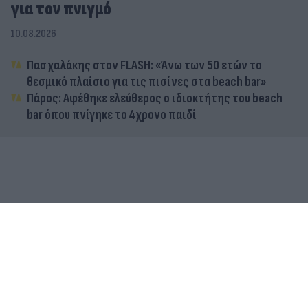
για τον πνιγμό
10.08.2026
Πασχαλάκης στον FLASH: «Άνω των 50 ετών το
θεσμικό πλαίσιο για τις πισίνες στα beach bar»
Πάρος: Αφέθηκε ελεύθερος ο ιδιοκτήτης του beach
bar όπου πνίγηκε το 4χρονο παιδί