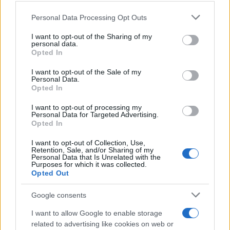
Please note that this website/app uses one or more Google
Personal Data Processing Opt Outs
services and may gather and store information including but
not limited to your visit or usage behaviour. You may click to
I want to opt-out of the Sharing of my
personal data.
grant or deny consent to Google and its third-party tags to
Opted In
use your data for below specified purposes in below Google
consent section.
I want to opt-out of the Sale of my
Personal Data.
Opted In
I want to opt-out of processing my
Personal Data for Targeted Advertising.
Opted In
I want to opt-out of Collection, Use,
Retention, Sale, and/or Sharing of my
Personal Data that Is Unrelated with the
Purposes for which it was collected.
Opted Out
Google consents
Ασθένειες των ζώων μεταπηδούν στον άνθρωπο
I want to allow Google to enable storage
εδώ και αιώνες στην αφρικανική ήπειρο, όμως η
related to advertising like cookies on web or