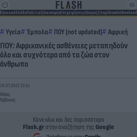
ιδήσεων
Ελλάδα
Πολιτική
Οικονομία
Επιχειρήσεις
Κόσμος
Σπορ
Showbiz
Weekend
Υγεία
Έμπολα
ΠΟΥ (not updated)
Αφρική
ΠΟΥ: Αφρικανικές ασθένειες μεταπηδούν
όλο και συχνότερα από τα ζώα στον
άνθρωπο
16.07.2022 22:41
Ηλίας
Λιβάνιος
Κάνε κλικ και δες περισσότερο
Flash.gr
στην αναζήτηση της
Google