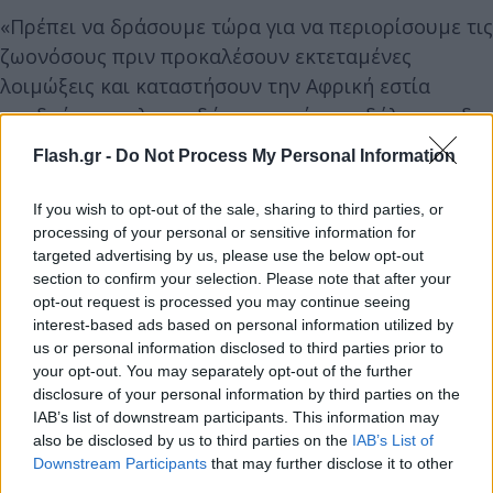
«Πρέπει να δράσουμε τώρα για να περιορίσουμε τις
ζωονόσους πριν προκαλέσουν εκτεταμένες
λοιμώξεις και καταστήσουν την Αφρική εστία
αναδυόμενων λοιμωδών νοσημάτων» δήλωσε η δρ
Ματσχιντίσο Μοέτι, διευθυντής του ΠΟΥ για την
Flash.gr -
Do Not Process My Personal Information
Αφρική.
If you wish to opt-out of the sale, sharing to third parties, or
processing of your personal or sensitive information for
targeted advertising by us, please use the below opt-out
section to confirm your selection. Please note that after your
opt-out request is processed you may continue seeing
interest-based ads based on personal information utilized by
us or personal information disclosed to third parties prior to
your opt-out. You may separately opt-out of the further
disclosure of your personal information by third parties on the
IAB’s list of downstream participants. This information may
also be disclosed by us to third parties on the
IAB’s List of
Downstream Participants
that may further disclose it to other
third parties.