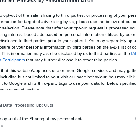
Do Not Process My Personal Information
ακτορείο Ανατολού – τους Ρώσους κατασκευαστές ό
νίκη και την τεχνολογική και τη βιομηχανική ανάπτ
to opt-out of the sale, sharing to third parties, or processing of your per
 ποιότητα και την υψηλή τους απόδοση» και πρόσθεσ
formation for targeted advertising by us, please use the below opt-out s
r selection. Please note that after your opt-out request is processed y
ι το κοινό μερικά από τα τελευταίας τεχνολογίας μ
eing interest-based ads based on personal information utilized by us or
disclosed to third parties prior to your opt-out. You may separately opt-
losure of your personal information by third parties on the IAB’s list of
ώσοι παραγωγοί όπλων παρουσίασαν πάνω από 28.00
. This information may also be disclosed by us to third parties on the
IA
ροϊόντα τους.
Participants
that may further disclose it to other third parties.
 that this website/app uses one or more Google services and may gath
όμενα μοντέλα και συστήματα που είναι προσανατο
including but not limited to your visit or usage behaviour. You may click 
 δυνάμεων.
 to Google and its third-party tags to use your data for below specifi
ogle consent section.
l Data Processing Opt Outs
o opt-out of the Sharing of my personal data.
 για οπλικά συστήματα που βασίζονται σε νέες φυσι
In
μπροστά από τα ξένα ανάλογα και τα ξεπερνούν σημ