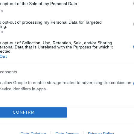
o opt-out of the Sale of my Personal Data.
ε χαρακτηριστικά.
In
to opt-out of processing my Personal Data for Targeted
νονται σχεδόν έξι μήνες από την έναρξη του πολέμο
ing.
In
ανάληψη ανατροπές σχεδίων και βαριές απώλειες.
o opt-out of Collection, Use, Retention, Sale, and/or Sharing
ersonal Data that Is Unrelated with the Purposes for which it
απόδοση των ρωσικών στρατευμάτων και του ρωσικο
lected.
Out
τερο ελκυστικές σε ενδεχόμενους αγοραστές, όπως η
ελθόν, σημειώνει το Al Arabiya.
consents
o allow Google to enable storage related to advertising like cookies on
ερο
Flash.gr
στην αναζήτηση της
Google
evice identifiers in apps.
CONFIRM
Data Deletion
Data Access
Privacy Policy