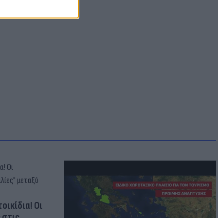
οικίδια! Οι
 στις