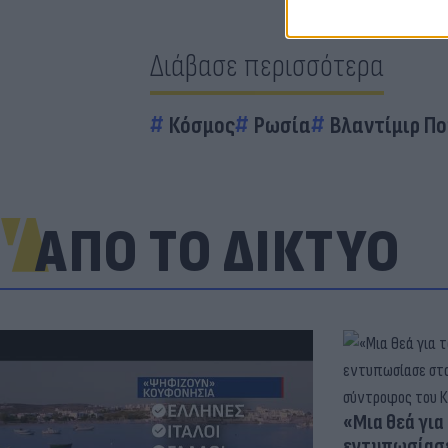
Διάβασε περισσότερα
Κόσμος
Ρωσία
Βλαντίμιρ Πο
ΑΠΟ ΤΟ ΔΙΚΤΥΟ
«Μια θεά για 
εντυπωσίασε