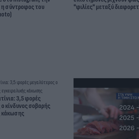
ι η σύντροφος του
"φιλίες" μεταξύ διαφορε
hoto)
τίνια: 3,5 φορές
 ο κίνδυνος σοβαρής
ς κάκωσης