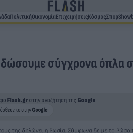
λάδα
Πολιτική
Οικονομία
Επιχειρήσεις
Κόσμος
Σπορ
Showb
να δώσουμε σύγχρονα όπλα 
ερο
Flash.gr
στην αναζήτηση της
Google
ους της δηλώνει η Ρωσία. Σύμφωνα δε με το Ρώσο 