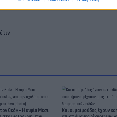
ύτιν
τον θεό» - Η κυρία Μέσι
Και οι μαϊμούδες έχουν κατ
 στο Instagram, την
επιστήμονες ρίχνουν φως