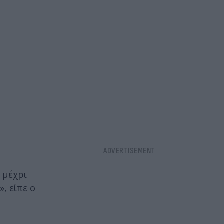
 μέχρι
, είπε ο