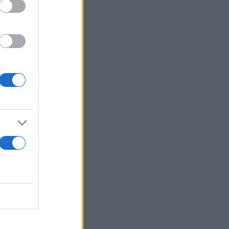
υ της Ρωσίας
ύ οπλισμού
 Ινδία, που