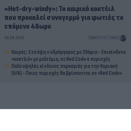
«Hot-dry-windy»: Το καιρικό κοκτέιλ
που προκαλεί συναγερμό για φωτιές το
επόμενο 48ωρο
08.08.2026
ΠΑΝΑΓΙΏΤΗΣ ΣΠΑΝΌΣ
Καιρός: Στα ύψη ο υδράργυρος με 39άρια - Επικίνδυνο
«κοκτέιλ» με μελτέμια, σε Red Code 4 περιοχές
Πολύ υψηλός κίνδυνος πυρκαγιάς για την Κυριακή
(9/8) - Ποιες περιοχές θα βρίσκονται σε «Red Code»