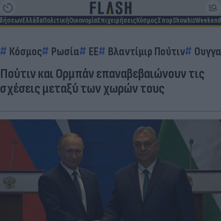
ιδήσεων
Ελλάδα
Πολιτική
Οικονομία
Επιχειρήσεις
Κόσμος
Σπορ
Showbiz
Weekend
Κόσμος
Ρωσία
EE
Βλαντίμιρ Πούτιν
Ουγγα
Πούτιν και Ορμπάν επαναβεβαιώνουν τις
σχέσεις μεταξύ των χωρών τους