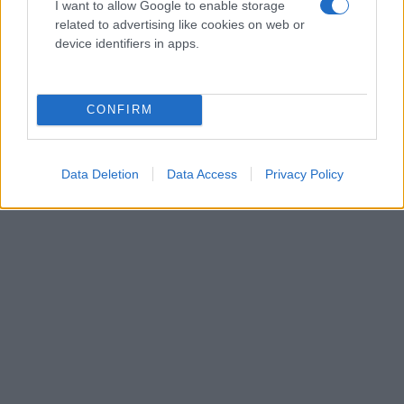
I want to allow Google to enable storage
Ουγγαρία. Ο Χαβάσι δήλωσε ότι στις συνομιλίες ο
related to advertising like cookies on web or
Ορμπάν τόνισε ότι είναι κρίσιμο για την Ευρώπη,
device identifiers in apps.
συμπεριλαμβανομένης της Ουγγαρίας, να
τερματιστούν οι κυρώσεις στη Ρωσία και η
σύγκρουση στην Ουκρανία και να παύσει η ροή των
CONFIRM
προσφύγων. Δεν ανέφερε ποιος είχε την
πρωτοβουλία για τη σημερινή συνάντηση.
Data Deletion
Data Access
Privacy Policy