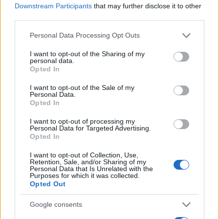
Downstream Participants
that may further disclose it to other
Ουκρανία, συμπεριλαμβανομένης και της έναρξης
third parties.
των ενταξιακών συνομιλιών, οι Βρυξέλλες
Please note that this website/app uses one or more Google
εξετάζουν εάν θα αποδεσμεύσουν δισεκατομμύρια
Personal Data Processing Opt Outs
services and may gather and store information including but
ευρώ για την Ουγγαρία που έχουν ‘παγώσει’ εν
not limited to your visit or usage behaviour. You may click to
I want to opt-out of the Sharing of my
personal data.
μέσω ανησυχιών αναφορικά με το κράτος δικαίου,
grant or deny consent to Google and its third-party tags to
Opted In
use your data for below specified purposes in below Google
δήλωσαν υψηλόβαθμοι αξιωματούχοι.
consent section.
I want to opt-out of the Sale of my
Personal Data.
Opted In
Ο υπεύθυνος του γραφείου Τύπου του Ορμπάν, ο
Μπερταλάν Χαβάσι, ανέφερε μέσω email στο
I want to opt-out of processing my
Personal Data for Targeted Advertising.
Reuters ότι ο Ούγγρος πρωθυπουργός
Opted In
συναντήθηκε με τον Πούτιν και συζήτησαν τις
I want to opt-out of Collection, Use,
αποστολές αερίου και πετρελαίου καθώς και
Retention, Sale, and/or Sharing of my
Personal Data that Is Unrelated with the
θέματα πυρηνικής ενέργειας. Στο πλαίσιο
Purposes for which it was collected.
σύμβασης του 2014, που ανατέθηκε χωρίς
Opted Out
διαγωνισμό, ο ρωσικός ενεργειακός κολοσσός
Google consents
Rosatom κατασκευάζει πυρηνικό εργοστάσιο στην