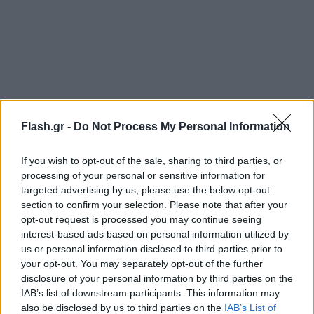
Flash.gr -
Do Not Process My Personal Information
Η Ουγγαρία καλλιεργεί πιο στενούς δεσμούς με τη
Ρωσία σε σχέση με άλλες χώρες της ΕΕ και
If you wish to opt-out of the sale, sharing to third parties, or
θεωρείται βασικός δυνητικός αντίπαλος σε μια
processing of your personal or sensitive information for
targeted advertising by us, please use the below opt-out
απόφαση, που αναμένεται τον Δεκέμβριο, για το
section to confirm your selection. Please note that after your
εάν θα ανοίξουν οι ενταξιακές συνομιλίες της ΕΕ με
opt-out request is processed you may continue seeing
το Κίεβο, κάτι που θα απαιτήσει την ομόφωνη
interest-based ads based on personal information utilized by
στήριξη και των 27 κρατών-μελών του μπλοκ.
us or personal information disclosed to third parties prior to
your opt-out. You may separately opt-out of the further
disclosure of your personal information by third parties on the
Σε μια προσπάθεια να εξασφαλιστεί η έγκριση της
IAB’s list of downstream participants. This information may
Βουδαπέστης για περαιτέρω βοήθεια στην
also be disclosed by us to third parties on the
IAB’s List of